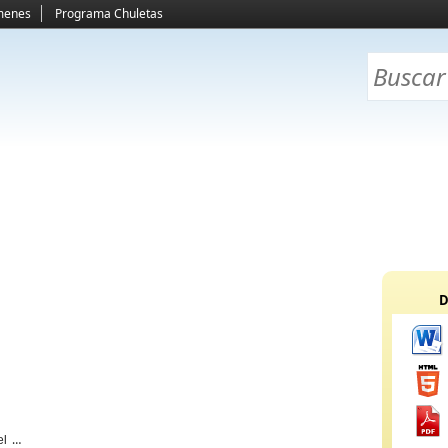
menes
Programa Chuletas
D
el de