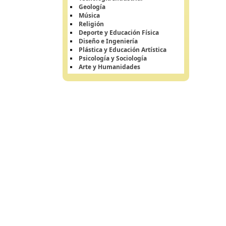
Geología
Música
Religión
Deporte y Educación Física
Diseño e Ingeniería
Plástica y Educación Artística
Psicología y Sociología
Arte y Humanidades