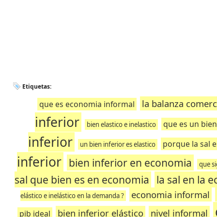
Etiquetas:
la balanza comerci
que es economia informal
inferior
que es un bien
bien elastico e inelastico
inferior
porque la sal e
un bien inferior es elastico
inferior
bien inferior en economia
que si
sal que bien es en economia
la sal en la 
economia informal
elástico e inelástico en la demanda ?
bien inferior elástico
nivel informal
pib ideal