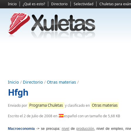
Inicio
¿Qué es esto?
Directorio
Selectividad
Chuletas para exá
Inicio
/
Directorio
/
Otras materias
/
Hfgh
Programa Chuletas
Otras materias
Enviado por
y clasificado en
Escrito el
2 de Julio de 2008
en
español con un tamaño de 5,68 KB
Macroeconomia
-> se precupa:
nivel
de
producción
, nivel de empleo, niv