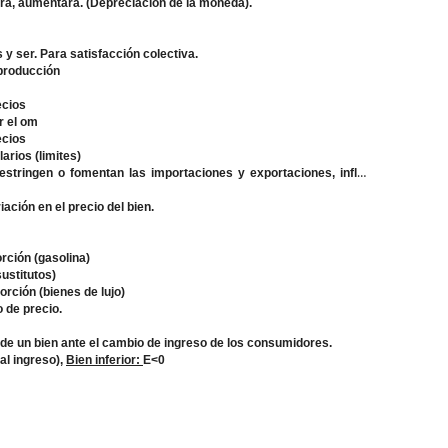
ra, aumentara. (Depreciación de la moneda).
 y ser. Para satisfacción colectiva.
¬producción
ecios
r el om
ecios
larios (limites)
stringen o fomentan las importaciones y exportaciones, influir
ación en el precio del bien.
rción (gasolina)
ustitutos)
rción (bienes de lujo)
 de precio.
de un bien ante el cambio de ingreso de los consumidores.
 al ingreso),
Bien inferior:
E<0