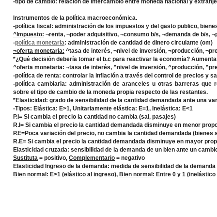
-tipo de cambio:
relación de intercambio entre moneda nacional y extranje
Instrumentos de la política macroeconómica.
-política fiscal:
administración de los impuestos y del gasto publico, bienes
^Impuesto:
¬renta, ¬poder adquisitivo, ¬consumo b/s, ¬demanda de b/s, 
-
política monetaria
:
administración de cantidad de dinero circulante (om)
¬oferta monetaria:
^tasa de interés, ¬nivel de inversión, ¬producción, ¬pr
*
¿Qué decisión debería tomar el b.c para reactivar la economía? Aumenta
^oferta monetaria:
¬tasa de interés, ^nivel de inversión, ^producción, ^pr
-política de renta:
controlar la inflación a través del control de precios y sa
-política cambiaria:
administración de aranceles u otras barreras que re
sobre el tipo de cambio de la moneda propia respecto de las restantes.
*Elasticidad:
grado de sensibilidad de la cantidad demandada ante una vari
-Tipos: Elástica:
E>1
, Unitariamente elástica:
E=1
, Inelástica:
E<1
P.I=
Si cambia el precio la cantidad no cambia (sal, pasajes)
R.I=
Si cambia el precio la cantidad demandada disminuye en menor propo
P.E
=Poca variación del precio, no cambia la cantidad demandada (bienes s
R.E
= Si cambia el precio la cantidad demandada disminuye en mayor propo
Elasticidad cruzada:
sensibilidad de la demanda de un bien ante un cambio
Sustituta
= positivo,
Complementario
= negativo
Elasticidad Ingreso de la demanda:
medida de sensibilidad de la demanda 
Bien normal:
E>1 (elástico al ingreso),
Bien normal:
Entre 0 y 1 (inelástico