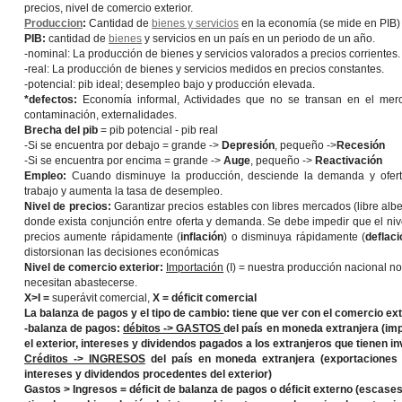
precios, nivel de comercio exterior.
Produccion
:
Cantidad de
bienes y servicios
en la economía (se mide en PIB)
PIB:
cantidad de
bienes
y servicios en un país en un periodo de un año.
-nominal: La producción de bienes y servicios valorados a precios corrientes.
-real: La producción de bienes y servicios medidos en precios constantes.
-potencial: pib ideal; desempleo bajo y producción elevada.
*defectos:
Economía informal, Actividades que no se transan en el mer
contaminación, externalidades.
Brecha del pib
= pib potencial - pib real
-Si se encuentra por debajo = grande ->
Depresión
, pequeño ->
Recesión
-Si se encuentra por encima = grande ->
Auge
, pequeño ->
Reactivación
Empleo:
Cuando disminuye la producción, desciende la demanda y ofer
trabajo y aumenta la tasa de desempleo.
Nivel de precios:
Garantizar precios estables con libres mercados (libre albe
donde exista conjunción entre oferta y demanda. Se debe impedir que el niv
precios aumente rápidamente (
inflación
) o disminuya rápidamente (
deflaci
distorsionan las decisiones económicas
Nivel de comercio exterior:
Importación
(I) = nuestra producción nacional no
necesitan abastecerse.
X>I =
superávit comercial,
X
= déficit comercial
La balanza de pagos y el tipo de cambio:
tiene que ver con el comercio ex
-balanza de pagos:
débitos -> GASTOS
del país en moneda extranjera (imp
el exterior, intereses y dividendos pagados a los extranjeros que tienen in
Créditos -> INGRESOS
del país en moneda extranjera (exportaciones d
intereses y dividendos procedentes del exterior)
Gastos > Ingresos =
déficit de balanza de pagos o déficit externo (escas