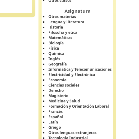
Otros cursos
Asignatura
Otras materias
Lengua y literatura
Historia
Filosofía y ética
Matemáticas
Biología
Física
Química
Inglés
Geografía
Informática y Telecomunicaciones
Electricidad y Electrónica
Economía
Ciencias sociales
Derecho
Magisterio
Medicina y Salud
Formación y Orientación Laboral
Francés
Español
Latín
Griego
Otras lenguas extranjeras
Tecnología Industrial