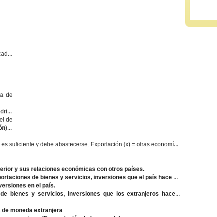
cado,
ta de
drio)
el de
ón
) =
 es suficiente y debe abastecerse.
Exportación (x)
= otras economías
terior y sus relaciones económicas con otros países.
ortaciones de bienes y servicios, inversiones que el país hace en
versiones en el país.
e bienes y servicios, inversiones que los extranjeros hacen,
es de moneda extranjera