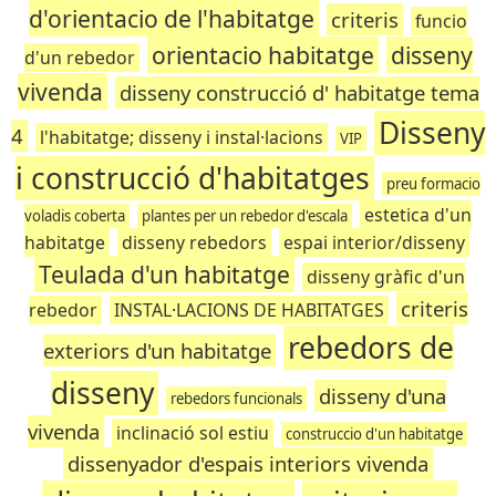
d'orientacio de l'habitatge
criteris
funcio
orientacio habitatge
disseny
d'un rebedor
vivenda
disseny construcció d' habitatge tema
Disseny
4
l'habitatge; disseny i instal·lacions
VIP
i construcció d'habitatges
preu formacio
estetica d'un
voladis coberta
plantes per un rebedor d'escala
habitatge
disseny rebedors
espai interior/disseny
Teulada d'un habitatge
disseny gràfic d'un
criteris
rebedor
INSTAL·LACIONS DE HABITATGES
rebedors de
exteriors d'un habitatge
disseny
disseny d'una
rebedors funcionals
vivenda
inclinació sol estiu
construccio d'un habitatge
dissenyador d'espais interiors vivenda