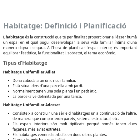
Habitatge: Definició i Planificació
L'
habitatge
és la construcció que té per finalitat proporcionar a l'ésser humà
un espai en el qual pugui desenvolupar la seva vida familiar íntima d'una
manera digna i segura. A l'hora de planificar l'espai interior, és important
equilibrar l'estètica, la funcionalitat i, sobretot, el tema econòmic.
Tipus d'Habitatge
Habitatge Unifamiliar Aïllat
Dona cabuda a un únic nucli familiar.
Està situat dins d'una parcel·la amb jardí.
Normalment tenen una sola planta i un petit àtic.
La parcel·la ve delimitada per una tanca.
Habitatge Unifamiliar Adossat
Consisteix a construir una sèrie d'habitatges un a continuació de l'altre,
de manera que comparteixin parets, sistema estructural, etc.
Els espais interiors són molt tipificats perquè només tenen dues
façanes, més aviat estretes.
Els habitatges venen distribuïts en dues o tres plantes.
El preu és més baix que l'aïllat.