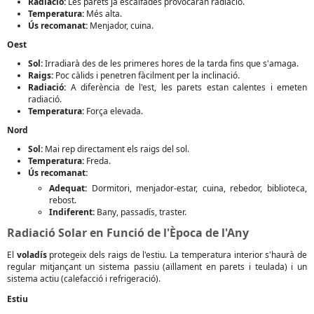
Radiació:
Les parets ja escalfades provocaran radiació.
Temperatura:
Més alta.
Ús recomanat:
Menjador, cuina.
Oest
Sol:
Irradiarà des de les primeres hores de la tarda fins que s'amaga.
Raigs:
Poc càlids i penetren fàcilment per la inclinació.
Radiació:
A diferència de l'est, les parets estan calentes i emeten
radiació.
Temperatura:
Força elevada.
Nord
Sol:
Mai rep directament els raigs del sol.
Temperatura:
Freda.
Ús recomanat:
Adequat:
Dormitori, menjador-estar, cuina, rebedor, biblioteca,
rebost.
Indiferent:
Bany, passadís, traster.
Radiació Solar en Funció de l'Època de l'Any
El
voladís
protegeix dels raigs de l'estiu. La temperatura interior s'haurà de
regular mitjançant un sistema passiu (aïllament en parets i teulada) i un
sistema actiu (calefacció i refrigeració).
Estiu