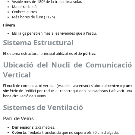
Visible més de 180º de la trajectòria solar.
Major radiació.
Ombres curtes.
Més hores de llum (+12h).
Hivern
Els raigs penetren més a les vivendes que a l'estiu.
Sistema Estructural
El sistema estructural principal utilitzat és el de
pòrtics
.
Ubicació del Nucli de Comunicació
Vertical
El nucli de comunicació vertical (escales i ascensor) s'ubica al
centre o punt
simètric
de l'edifici per reduir el recorregut dels passadissos i afavorir una
bona circulació dels veïns.
Sistemes de Ventilació
Pati de Veïns
Dimensions:
3x3 metres.
Coberta:
Teulada translúcida que no supera els 70 cm d'alçada.