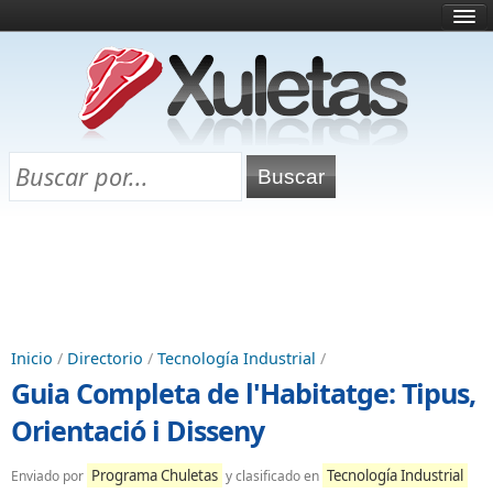
Inicio
¿Qué es esto?
Directorio
Selectividad
Chuletas para exámenes
Programa Chuletas
Inicio
/
Directorio
/
Tecnología Industrial
/
Guia Completa de l'Habitatge: Tipus,
Orientació i Disseny
Programa Chuletas
Tecnología Industrial
Enviado por
y clasificado en