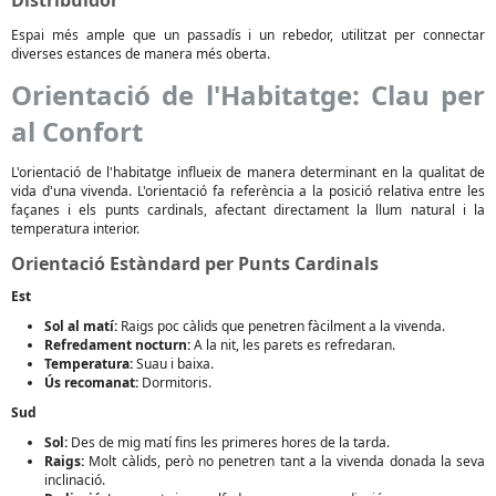
Distribuïdor
Espai més ample que un passadís i un rebedor, utilitzat per connectar
diverses estances de manera més oberta.
Orientació de l'Habitatge: Clau per
al Confort
L'orientació de l'habitatge influeix de manera determinant en la qualitat de
vida d'una vivenda. L'orientació fa referència a la posició relativa entre les
façanes i els punts cardinals, afectant directament la llum natural i la
temperatura interior.
Orientació Estàndard per Punts Cardinals
Est
Sol al matí:
Raigs poc càlids que penetren fàcilment a la vivenda.
Refredament nocturn:
A la nit, les parets es refredaran.
Temperatura:
Suau i baixa.
Ús recomanat:
Dormitoris.
Sud
Sol:
Des de mig matí fins les primeres hores de la tarda.
Raigs:
Molt càlids, però no penetren tant a la vivenda donada la seva
inclinació.