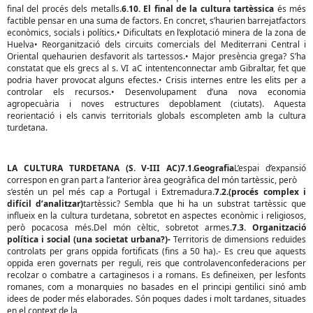
final del procés dels metalls.
6.10. El final de la cultura tartèssica
és més
factible pensar en una suma de factors. En concret, s’haurien barrejatfactors
econòmics, socials i polítics.• Dificultats en l’explotació minera de la zona de
Huelva• Reorganització dels circuits comercials del Mediterrani Central i
Oriental quehaurien desfavorit als tartessos.• Major presència grega? S’ha
constatat que els grecs al s. VI aC intentenconnectar amb Gibraltar, fet que
podria haver provocat alguns efectes.• Crisis internes entre les elits per a
controlar els recursos.• Desenvolupament d’una nova economia
agropecuària i noves estructures depoblament (ciutats). Aquesta
reorientació i els canvis territorials globals escompleten amb la cultura
turdetana.
LA CULTURA TURDETANA (S. V-III AC)7.1.Geografia
L’espai d’expansió
correspon en gran part a l’anterior àrea geogràfica del món tartèssic, però
s’estén un pel més cap a Portugal i Extremadura.
7.2.(procés complex i
difícil d’analitzar)
tartèssic? Sembla que hi ha un substrat tartèssic que
influeix en la cultura turdetana, sobretot en aspectes econòmic i religiosos,
però pocacosa més.Del món cèltic, sobretot armes
.7.3. Organització
política i social (una societat urbana?)-
Territoris de dimensions reduïdes
controlats per grans oppida fortificats (fins a 50 ha).- Es creu que aquests
oppida eren governats per reguli, reis que controlavenconfederacions per
recolzar o combatre a cartaginesos i a romans. Es defineixen, per lesfonts
romanes, com a monarquies no basades en el principi gentilici sinó amb
idees de poder més elaborades. Són poques dades i molt tardanes, situades
en el context de la