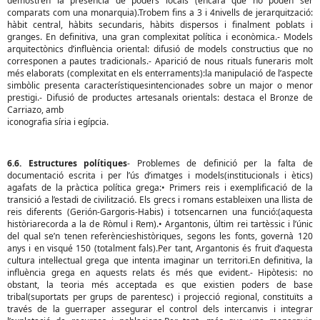
demostren la presència de poders locals (encara que no poden ser
comparats com una monarquia).Trobem fins a 3 i 4nivells de jerarquització:
hàbit central, hàbits secundaris, hàbits dispersos i finalment poblats i
granges. En definitiva, una gran complexitat política i econòmica.- Models
arquitectònics d’influència oriental: difusió de models constructius que no
corresponen a pautes tradicionals.- Aparició de nous rituals funeraris molt
més elaborats (complexitat en els enterraments):la manipulació de l’aspecte
simbòlic presenta característiquesintencionades sobre un major o menor
prestigi.- Difusió de productes artesanals orientals: destaca el Bronze de
Carriazo, amb
iconografia síria i egípcia.
6.6. Estructures polítiques
- Problemes de definició per la falta de
documentació escrita i per l’ús d’imatges i models(institucionals i ètics)
agafats de la pràctica política grega:• Primers reis i exemplificació de la
transició a l’estadi de civilització. Els grecs i romans estableixen una llista de
reis diferents (Gerión-Gargoris-Habis) i totsencarnen una funció:(aquesta
històriarecorda a la de Ròmul i Rem).• Argantonis, últim rei tartèssic i l’únic
del qual se’n tenen referèncieshistòriques, segons les fonts, governà 120
anys i en visqué 150 (totalment fals).Per tant, Argantonis és fruit d’aquesta
cultura intel·lectual grega que intenta imaginar un territori.En definitiva, la
influència grega en aquests relats és més que evident.- Hipòtesis: no
obstant, la teoria més acceptada es que existien poders de base
tribal(suportats per grups de parentesc) i projecció regional, constituïts a
través de la guerraper assegurar el control dels intercanvis i integrar