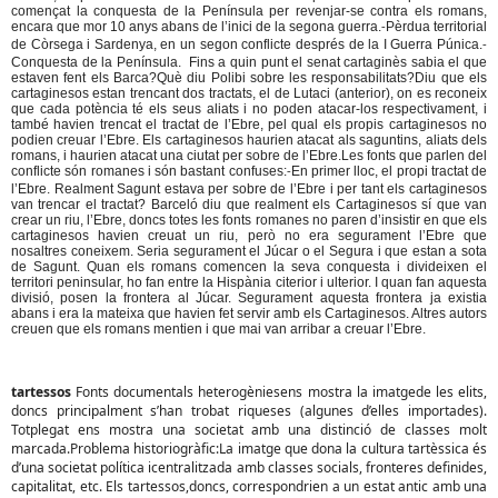
començat la conquesta de la Península per revenjar-se contra els romans,
encara que mor 10 anys abans de l’inici de la segona guerra.
Pèrdua territorial
-
de Còrsega i Sardenya, en un segon conflicte després de la I Guerra Púnica.
-
Conquesta de la Península. Fins a quin punt el senat cartaginès sabia el que
estaven fent els Barca?Què diu Polibi sobre les responsabilitats?Diu que els
cartaginesos estan trencant dos tractats, el de Lutaci (anterior), on es reconeix
que cada potència té els seus aliats i no poden atacar-los respectivament, i
també havien trencat el tractat de l’Ebre, pel qual els propis cartaginesos no
podien creuar l’Ebre. Els cartaginesos haurien atacat als saguntins, aliats dels
romans, i haurien atacat una ciutat per sobre de l’Ebre.Les fonts que parlen del
conflicte són romanes i són bastant confuses:
En primer lloc, el propi tractat de
-
l’Ebre. Realment Sagunt estava per sobre de l’Ebre i per tant els cartaginesos
van trencar el tractat? Barceló diu que realment els Cartaginesos sí que van
crear un riu, l’Ebre, doncs totes les fonts romanes no paren d’insistir en que els
cartaginesos havien creuat un riu, però no era segurament l’Ebre que
nosaltres coneixem. Seria segurament el Júcar o el Segura i que estan a sota
de Sagunt. Quan els romans comencen la seva conquesta i divideixen el
territori peninsular, ho fan entre la Hispània citerior i ulterior. I quan fan aquesta
divisió, posen la frontera al Júcar. Segurament aquesta frontera ja existia
abans i era la mateixa que havien fet servir amb els Cartaginesos. Altres autors
creuen que els romans mentien i que mai van arribar a creuar l’Ebre.
tartessos
Fonts documentals heterogèniesens mostra la imatgede les elits,
doncs principalment s’han trobat riqueses (algunes d’elles importades).
Totplegat ens mostra una societat amb una distinció de classes molt
marcada.Problema historiogràfic:La imatge que dona la cultura tartèssica és
d’una societat política icentralitzada amb classes socials, fronteres definides,
capitalitat, etc. Els tartessos,doncs, correspondrien a un estat antic amb una