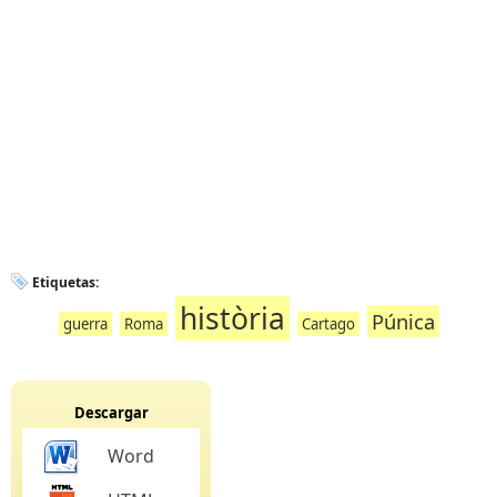
Etiquetas:
història
Púnica
guerra
Roma
Cartago
Descargar
Word