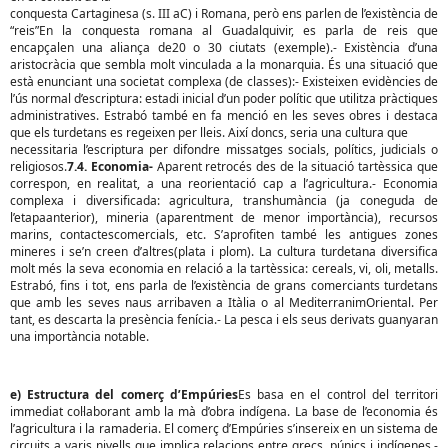
conquesta Cartaginesa (s. III aC) i Romana, però ens parlen de l’existència de
“reis”En la conquesta romana al Guadalquivir, es parla de reis que
encapçalen una aliança de20 o 30 ciutats (exemple).- Existència d’una
aristocràcia que sembla molt vinculada a la monarquia. És una situació que
està enunciant una societat complexa (de classes):- Existeixen evidències de
l’ús normal d’escriptura: estadi inicial d’un poder polític que utilitza pràctiques
administratives. Estrabó també en fa menció en les seves obres i destaca
que els turdetans es regeixen per lleis. Així doncs, seria una cultura que
necessitaria l’escriptura per difondre missatges socials, polítics, judicials o
religiosos.
7.4. Economia-
Aparent retrocés des de la situació tartèssica que
correspon, en realitat, a una reorientació cap a l’agricultura.- Economia
complexa i diversificada: agricultura, transhumància (ja coneguda de
l’etapaanterior), mineria (aparentment de menor importància), recursos
marins, contactescomercials, etc. S’aprofiten també les antigues zones
mineres i se’n creen d’altres(plata i plom). La cultura turdetana diversifica
molt més la seva economia en relació a la tartèssica: cereals, vi, oli, metalls.
Estrabó, fins i tot, ens parla de l’existència de grans comerciants turdetans
que amb les seves naus arribaven a Itàlia o al MediterranimOriental. Per
tant, es descarta la presència fenícia.- La pesca i els seus derivats guanyaran
una importància notable.
e) Estructura del comerç d’Empúries
Es basa en el control del territori
immediat col·laborant amb la mà d’obra indígena. La base de l’economia és
l’agricultura i la ramaderia. El comerç d’Empúries s’insereix en un sistema de
circuits a varis nivells que implica relacions entre grecs, púnics i indígenes.-