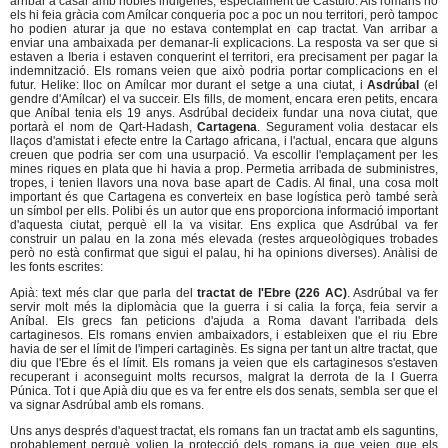
arribar a casar amb nobles indígenes, especialment de Castulo. Als romans no
els hi feia gràcia com Amílcar conqueria poc a poc un nou territori, però tampoc
ho podien aturar ja que no estava contemplat en cap tractat. Van arribar a
enviar una ambaixada per demanar-li explicacions. La resposta va ser que si
estaven a Iberia i estaven conquerint el territori, era precisament per pagar la
indemnització. Els romans veien que això podria portar complicacions en el
futur. Helike: lloc on Amílcar mor durant el setge a una ciutat, i
Asdrúbal
(el
gendre d'Amílcar) el va succeir. Els fills, de moment, encara eren petits, encara
que Aníbal tenia els 19 anys. Asdrúbal decideix fundar una nova ciutat, que
portarà el nom de Qart-Hadash,
Cartagena
. Segurament volia destacar els
llaços d'amistat i efecte entre la Cartago africana, i l'actual, encara que alguns
creuen que podria ser com una usurpació. Va escollir l'emplaçament per les
mines riques en plata que hi havia a prop. Permetia arribada de subministres,
tropes, i tenien llavors una nova base apart de Cadis. Al final, una cosa molt
important és que Cartagena es converteix en base logística però també serà
un símbol per ells. Polibi és un autor que ens proporciona informació important
d'aquesta ciutat, perquè ell la va visitar. Ens explica que Asdrúbal va fer
construir un palau en la zona més elevada (restes arqueològiques trobades
però no està confirmat que sigui el palau, hi ha opinions diverses). Anàlisi de
les fonts escrites:
Apià: text més clar que parla del
tractat de l'Ebre (226 AC)
. Asdrúbal va fer
servir molt més la diplomàcia que la guerra i si calia la força, feia servir a
Aníbal. Els grecs fan peticions d'ajuda a Roma davant l'arribada dels
cartaginesos. Els romans envien ambaixadors, i estableixen que el riu Ebre
havia de ser el límit de l'imperi cartaginès. Es signa per tant un altre tractat, que
diu que l'Ebre és el límit. Els romans ja veien que els cartaginesos s'estaven
recuperant i aconseguint molts recursos, malgrat la derrota de la I Guerra
Púnica. Tot i que Apià diu que es va fer entre els dos senats, sembla ser que el
va signar Asdrúbal amb els romans.
Uns anys després d'aquest tractat, els romans fan un tractat amb els saguntins,
probablement perquè volien la protecció dels romans ja que veien que els