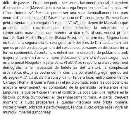
difícil de passar i Emporion podria ser un enclavament colonial dependent
d’un nucli major (Massalia): la paraula grega Emporion significa “magatzem”
i “lloc d’intercanvi”. Per tant, podria ser una zona d’avituallament i un punt
neutral d’un poder major.b) Fases i evolució de l’assentament:- Primera fase:
petit assentament conegut (inicis del s. VI aC), que depèn de Massàlia i que
presenta unes característiques molt definides: la necessitat dels
comerciants massaliotes que intenten arribar més al sud. Aquest primer
nucli és Sant Martí d’Empúries (Palaiá Polis), un illot primitiu.- Segona fase:
no fou fins la segona o la tercera generació després de l’arribada al territori
que es produí un desplaçament del col·lectiu de persones en direcció a terra
ferma continental. Assentament definit com una colònia de poblament amb
majors dimensions i amb la intenció d’ocupar el territori. Aquest segon nucli
és anomenat Neapolis (mitjans del s. VI aC). Això respondria a un creixement
demogràfic, a la necessitat de ladefensa del territori, la complexitat
urbanística, etc. Ja es podria definir com una polis(ciutat grega) que durant
els segles V, IV i III aC s’anirà consolidant.- Tercera fase: l’enfrontament entre
Cartago i Roma (II Guerra Púnica) i el joc diplomàtic entre les dos potències
marcarà enormement les comunitats de la península ibèrica,entre elles
Empúries, ja què participaran en el conflicte. Es pot situar una ruptura en la
historia política d’Empúries: el desembarcament romà. A partir d’aquest
moment, la ciutat prosperarà al quedar integrada sota òrbita romana.
Posteriorment, sobretot a partird’August, l’antiga ciutat grega esdevindrà un
municipi imperial (Emporiae):