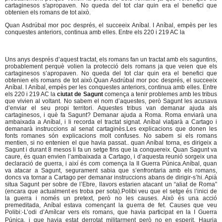
cartaginesos s'apropaven. No queda del tot clar quin era el benefici que
obtenien els romans de tot això.
Quan Asdrúbal mor poc després, el succeeix Aníbal. I Aníbal, empès per les
conquestes anteriors, continua amb elles. Entre els 220 i 219 AC la
Uns anys després d’aquest tractat, els romans fan un tractat amb els saguntins,
probablement perquè volien la protecció dels romans ja que veien que els
cartaginesos s’apropaven. No queda del tot clar quin era el benefici que
obtenien els romans de tot això.Quan Asdrúbal mor poc després, el succeeix
Aníbal. I Aníbal, empès per les conquestes anteriors, continua amb elles. Entre
els 220 i 219 AC la
ciutat de Sagunt
comença a tenir problemes amb les tribus
que vivien al voltant. No sabem el nom d’aquestes, però Sagunt les acusava
d’enviar el seu propi territori. Aquestes tribus van demanar ajuda als
cartaginesos, i què fa Sagunt? Demanar ajuda a Roma. Roma enviarà una
ambaixada a Aníbal, i li recorda el tractat signat. Aníbal viatjarà a Cartago i
demanarà instruccions al senat cartaginès.Les explicacions que donen les
fonts romanes són explicacions molt confuses. No sabem si els romans
mentien, si no entenien el que havia passat.. quan Aníbal torna, es dirigeix a
Sagunt i durant 8 mesos li fa un setge fins que la conquereix. Quan Sagunt va
caure, és quan envien l’ambaixada a Cartago, i d’aquesta reunió sorgeix una
declaració de guerra, i així és com comença la II Guerra Púnica.Aníbal, quan
va atacar a Sagunt, segurament sabia que s’enfrontaria amb els romans,
doncs va tornar a Cartago per demanar instruccions abans de dirigir-s’hi. Apià
situa Sagunt per sobre de l’Ebre, llavors estarien atacant un “aliat de Roma”
(encara que actualment es troba per sota).Polibi veu que el setge és l’inici de
la guerra i només un pretext, però no les causes. Això és una acció
premeditada, Aníbal estava començant la guerra de fet. Causes que veu
Polibi:
L’odi d’Amílcar vers els romans, que havia participat en la I Guerra
-
Púnica, i que havia estat derrotat militarment però no en esperit. Hauria