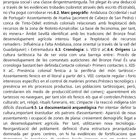
jerarquia social i una classe dirigentmantinguda. Tot plegat és una deducció
a través de les evidències trobades (sobretot através dels escrits d’Estrabó),
no s’ha pogut corroborar res.
6.2.
Marc geogràfic
- Andalusia Occidental i sud
de Portugal:• Assentaments de Huelva (jaciment de Cabezo de San Pedro) i
conca de Tinto-Odiel: estímuls colonials relacionats amb l’explotació dels
recursos de la zona de Riotinto-Aznalcollar. La base de l’economia, per tant,
és minera.• Àmbit Sevillà identificat amb les tradicions del Bronze final:
desenvolupament agrícola intensiu lligat a l’explotació de recursos
ramaders.- Influència a l’alta Andalusia, zona oriental (a través de la vall del
Guadalquivir) i Extremadura
6.3. Cronologia:
s. VIII-V aC
.6.4.
Orígens
La
cultura tartèssica ha de ser vista com una barreja entre:- Procés de
desenvolupament de les comunitats autòctones del Bronze Final És una
cronologia bastant ben definida.Contacte colonial:• Primers contactes s. XIII-
X aC. Presència colonial fenícia a la perifèria del món tartèssic.•
Assentaments fenicis en el litoral a partir del s. VIII: contacte regular i forts
interessos específics en el control de matèries primes.Préstecs tecnològics i
presència en els processos productius. Les poblacions tartèssiques, però,
controlarien els medis de produccióControl del comerç: aparentment els
tartessos no naveguen, per tant són els fenicis els que el controlen.Préstecs
culturals: art, religió, rituals funeraris, etc. L’impacte i la reacció indígena són
difícils d’avaluar
6.5. La documentació arqueològica
Per intentar definir la
cultura,important ésestudiar els patrons d’assentament:- Aparició de nous
assentaments i ocupació de zones de plana: creixement demogràfic lligat a
un desenvolupament agrícola. Per tant, utilitzarien nova tecnologia.-
Reorganització del poblament: definició d’una estructura jerarquitzada
dominada per grans centres, on hi ha evidències de fortificacions que