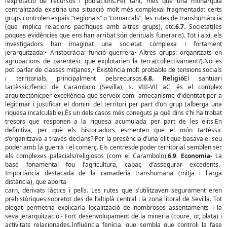
l’explotació de recursos i poblacions.Per tant, més que una monarquia
centralitzada existiria una situació molt més complexai fragmentada: certs
grups controlen espais “regionals” o “comarcals”, les rutes de transhumància
(que implica relacions pacífiques amb altres grups), etc.
6.7.
Societat(les
poques evidències que ens han arribat són derituals funeraris). Tot i així, els
investigadors han imaginat una societat complexa i fortament
jerarquitzada:• Aristocràcia: funció guerrera• Altres grups: organitzats en
agrupacions de parentesc que explotarien la terra(col·lectivament?).No es
pot parlar de classes mitjanes,• Existència molt probable de tensions socials
i territorials, principalment pelsrecursos.
6.8. Religió
El santuari
tartèssic/fenici de Carambolo (Sevilla), s. VIII-VII aC, és el complex
arquitectònicper excel·lència que serveix com amecanisme d’identitat per a
legitimar i justificar el domini del territori per part d’un grup (alberga una
riquesa incalculable).És un dels casos més coneguts ja què dins s’hi ha trobat
tresors que responen a la riquesa acumulada per part de les elits.En
definitiva, per què els historiadors esmenten que el món tartèssic
s’organitzava a través declans? Per la presència d’una elit que basava el seu
poder amb la guerra i el comerç. Els centresde poder territorial semblen ser
els complexes palacials/religiosos (com el Carambolo),
6.9. Economia-
La
base fonamental fou l’agricultura, capaç d’assegurar excedents.-
Importància destacada de la ramaderia transhumana (mitja i llarga
distància), que aporta
carn, derivats làctics i pells. Les rutes que s’utilitzaven segurament eren
prehistòriques,sobretot des de l’altiplà central i la zona litoral de Sevilla. Tot
plegat permetria explicarla localització de nombrosos assentaments i la
seva jerarquització.- Fort desenvolupament de la mineria (coure, or, plata) i
activitats relacionades.Influència fenícia, que sembla que controli la fase