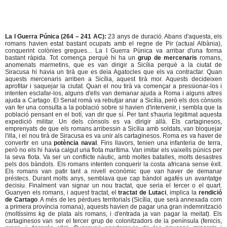
La I Guerra Púnica (264 – 241 AC):
23 anys de duració. Abans d'aquesta, els
romans havien estat bastant ocupats amb el regne de Pir (actual Albània),
conquerint colònies gregues... La I Guerra Púnica va arribar d'una forma
bastant ràpida. Tot comença perquè hi ha un
grup de mercenaris
romans,
anomenats marmetins, que es van dirigir a Sicília perquè a la ciutat de
Siracusa hi havia un tirà que es deia Agatocles que els va contractar. Quan
aquests mercenaris arriben a Sicília, aquest tirà mor. Aquests decideixen
aprofitar i saquejar la ciutat. Quan el nou tirà va començar a pressionar-los i
intenten esclafar-los, alguns d'ells van demanar ajuda a Roma i alguns altres
ajuda a Cartago. El Senat romà va rebutjar anar a Sicília, però els dos cònsols
van fer una consulta a la població sobre si havien d'intervenir, i sembla que la
població pensant en el botí, van dir que sí. Per tant s'hauria legitimat aquesta
expedició militar. Un dels cònsols es va dirigir allà. Els cartaginesos,
emprenyats de que els romans arribessin a Sicília amb soldats, van bloquejar
l'illa, i el nou tirà de Siracusa es va unir als cartaginesos. Roma es va haver de
convertir en una
potència naval
. Fins llavors, tenien una infanteria de terra,
però no els hi havia calgut una flota marítima. Van imitar els vaixells púnics per
la seva flota. Va ser un conflicte nàutic, amb moltes batalles, molts desastres
pels dos bàndols. Els romans intenten conquerir la costa africana sense èxit.
Els romans van patir tant a nivell econòmic que van haver de demanar
préstecs. Durant molts anys, semblava que cap bàndol agafés un avantatge
decisiu. Finalment van signar un nou tractat, que seria el tercer o el quart.
Guanyen els romans, i aquest tractat, el
tractat de Lutaci
, implica la
rendició
de Cartago
. A més de les pèrdues territorials (Sicília, que serà annexada com
a primera província romana), aquests havien de pagar una gran indemnització
(moltíssims kg de plata als romans, i d'entrada ja van pagar la meitat). Els
cartaginesos van ser el tercer grup de colonitzadors de la península (fenicis,