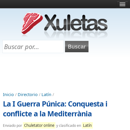
Inicio
¿Qué es esto?
Directorio
Selectividad
Chuletas para exámenes
Programa Chuletas
Inicio
/
Directorio
/
Latín
/
La I Guerra Púnica: Conquesta i
conflicte a la Mediterrània
Chuletator online
Latín
Enviado por
y clasificado en