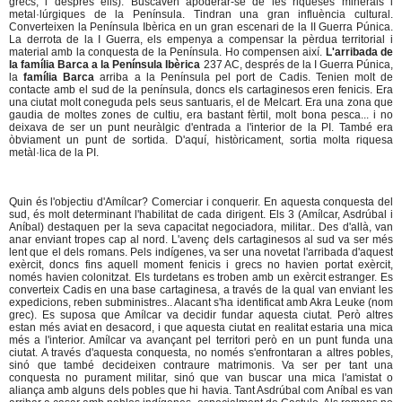
grecs, i després ells). Buscaven apoderar-se de les riqueses minerals i
metal·lúrgiques de la Península. Tindran una gran influència cultural.
Converteixen la Península Ibèrica en un gran escenari de la II Guerra Púnica.
La derrota de la I Guerra, els empenya a compensar la pèrdua territorial i
material amb la conquesta de la Península. Ho compensen així.
L'arribada de
la família Barca a la Península Ibèrica
237 AC, després de la I Guerra Púnica,
la
família Barca
arriba a la Península pel port de Cadis. Tenien molt de
contacte amb el sud de la península, doncs els cartaginesos eren fenicis. Era
una ciutat molt coneguda pels seus santuaris, el de Melcart. Era una zona que
gaudia de moltes zones de cultiu, era bastant fèrtil, molt bona pesca... i no
deixava de ser un punt neuràlgic d'entrada a l'interior de la PI. També era
òbviament un punt de sortida. D'aquí, històricament, sortia molta riquesa
metàl·lica de la PI.
Quin és l'objectiu d'Amílcar? Comerciar i conquerir. En aquesta conquesta del
sud, és molt determinant l'habilitat de cada dirigent. Els 3 (Amílcar, Asdrúbal i
Aníbal) destaquen per la seva capacitat negociadora, militar.. Des d'allà, van
anar enviant tropes cap al nord. L'avenç dels cartaginesos al sud va ser més
lent que el dels romans. Pels indígenes, va ser una novetat l'arribada d'aquest
exèrcit, doncs fins aquell moment fenicis i grecs no havien portat exèrcit,
només havien colonitzat. Els turdetans es troben amb un exèrcit estranger. Es
converteix Cadis en una base cartaginesa, a través de la qual van enviant les
expedicions, reben subministres.. Alacant s'ha identificat amb Akra Leuke (nom
grec). Es suposa que Amílcar va decidir fundar aquesta ciutat. Però altres
estan més aviat en desacord, i que aquesta ciutat en realitat estaria una mica
més a l'interior. Amílcar va avançant pel territori però en un punt funda una
ciutat. A través d'aquesta conquesta, no només s'enfrontaran a altres pobles,
sinó que també decideixen contraure matrimonis. Va ser per tant una
conquesta no purament militar, sinó que van buscar una mica l'amistat o
aliança amb alguns dels pobles que hi havia. Tant Asdrúbal com Aníbal es van