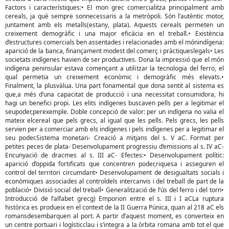
Factors i característiques:• El mon grec comercialitza principalment amb
cereals, ja què sempre sonnecessaris a la metròpoli. Són l’autèntic motor,
juntament amb els metalls(estany, plata). Aquests cereals permeten un
creixement demogràfic i una major eficàcia en el treball.• Existència
d’estructures comercials ben assentades i relacionades amb el mónindígena:
aparició de la banca, finançament modest del comerç i pràctiqueslegals• Les
societats indígenes havien de ser productives. Dona la impressió que el món
indígena peninsular estava començant a utilitzar la tecnologia del ferro, el
qual permetia un creixement econòmic i demogràfic més elevats.•
Finalment, la plusvàlua. Una part fonamental que dona sentit al sistema es
que,a més d’una capacitat de producció i una necessitat consumidora, hi
hagi un benefici propi. Les elits indígenes buscaven pells per a legitimar el
seupoder,perexemple. Doble concepció de valor: per un indígena no valia el
mateix elcereal que pels grecs, al igual que les pells. Pels grecs, les pells
servien per a comerciar amb els indígenes i pels indígenes per a legitimar el
seu poder.Sistema monetari- Creació a mitjans del s. V aC. Format per
petites peces de plata- Desenvolupament progressiu d’emissions al s. IV aC-
Encunyació de dracmes al s. III aC- Efectes:• Desenvolupament polític:
aparició d’oppida fortificats que concentren poder,riquesa i asseguren el
control del territori circumdant• Desenvolupament de desigualtats socials i
econòmiques associades al controldels intercanvis i del treball de part de la
població• Divisió social del treball• Generalització de l’ús del ferro i del torn•
Introducció de l’alfabet grecg) Emporion entre el s. III i I aCLa ruptura
històrica es produeix en el context de la II Guerra Púnica, quan al 218 aC els
romansdesembarquen al port. A partir d’aquest moment, es converteix en
un centre portuari i logísticclau i s’integra a la òrbita romana amb tot el que