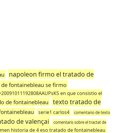
napoleon firmo el tratado de
au
o de fontainebleau se firmo
=20091011192808AAUPsKS en que consistio el
texto tratado de
do de fontainebleau
 fontainebleau
serie1 carlos4
comentario de texto
atado de valençai
comentaris sobre el tractat de
men historia de 4 eso tratado de fontainebleau