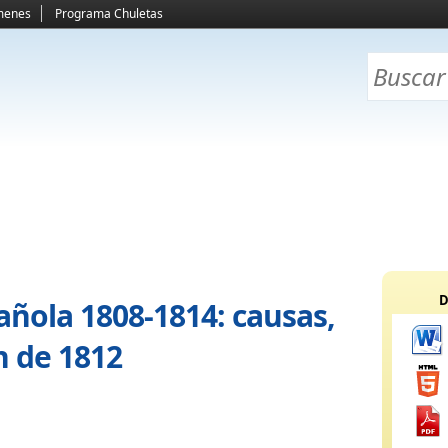
menes
Programa Chuletas
D
ñola 1808-1814: causas,
n de 1812