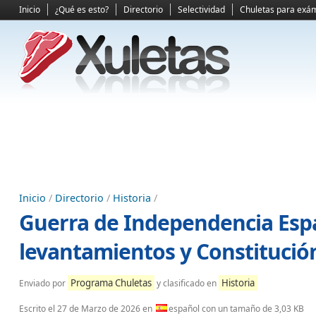
Inicio
¿Qué es esto?
Directorio
Selectividad
Chuletas para exá
Inicio
/
Directorio
/
Historia
/
Guerra de Independencia Espa
levantamientos y Constitució
Programa Chuletas
Historia
Enviado por
y clasificado en
Escrito el
27 de Marzo de 2026
en
español con un tamaño de 3,03 KB