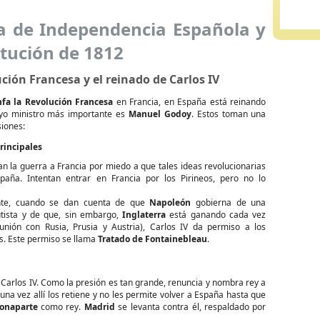
a de Independencia Española y
tución de 1812
ción Francesa y el reinado de Carlos IV
nfa la Revolución Francesa
en Francia, en España está reinando
o ministro más importante es
Manuel Godoy
. Estos toman una
siones:
rincipales
n la guerra a Francia por miedo a que tales ideas revolucionarias
paña. Intentan entrar en Francia por los Pirineos, pero no lo
nte, cuando se dan cuenta de que
Napoleón
gobierna de una
tista y de que, sin embargo,
Inglaterra
está ganando cada vez
nión con Rusia, Prusia y Austria), Carlos IV da permiso a los
és. Este permiso se llama
Tratado de Fontainebleau
.
 Carlos IV. Como la presión es tan grande, renuncia y nombra rey a
 una vez allí los retiene y no les permite volver a España hasta que
Bonaparte
como rey.
Madrid
se levanta contra él, respaldado por