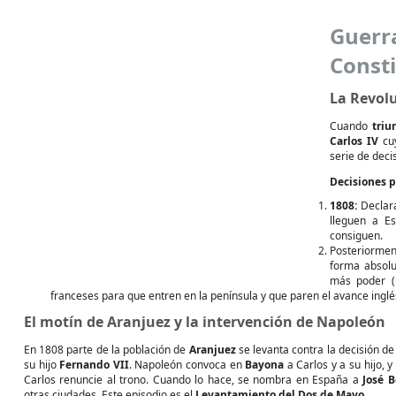
Guerr
Consti
La Revolu
Cuando
triu
Carlos IV
cuy
serie de deci
Decisiones p
1808:
Declara
lleguen a Es
consiguen.
Posteriorme
forma absolu
más poder (u
franceses para que entren en la península y que paren el avance ingl
El motín de Aranjuez y la intervención de Napoleón
En 1808 parte de la población de
Aranjuez
se levanta contra la decisión de
su hijo
Fernando VII
. Napoleón convoca en
Bayona
a Carlos y a su hijo, y
Carlos renuncie al trono. Cuando lo hace, se nombra en España a
José 
otras ciudades. Este episodio es el
Levantamiento del Dos de Mayo
.