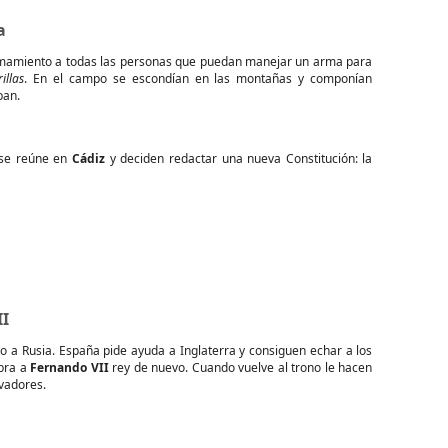
a
lamamiento a todas las personas que puedan manejar un arma para
illas
. En el campo se escondían en las montañas y componían
ban.
a se reúne en
Cádiz
y deciden redactar una nueva Constitución: la
II
 a Rusia. España pide ayuda a Inglaterra y consiguen echar a los
mbra a
Fernando VII
rey de nuevo. Cuando vuelve al trono le hacen
rvadores.