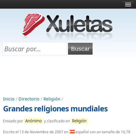
Inicio
¿Qué es esto?
Directorio
Selectividad
Chuletas para exámenes
Programa Chuletas
Inicio
/
Directorio
/
Religión
/
Grandes religiones mundiales
Anónimo
Religión
Enviado por
y clasificado en
Escrito el
13 de Noviembre de 2007
en
español con un tamaño de 16,78