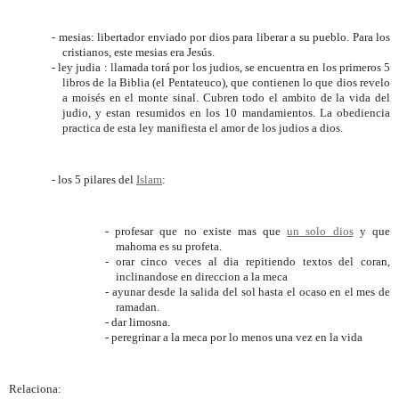
- mesias: libertador enviado por dios para liberar a su pueblo. Para los
cristianos, este mesias era Jesús.
- ley judia : llamada torá por los judios, se encuentra en los primeros 5
libros de la Biblia (el Pentateuco), que contienen lo que dios revelo
a moisés en el monte sinal. Cubren todo el ambito de la vida del
judio, y estan resumidos en los 10 mandamientos. La obediencia
practica de esta ley manifiesta el amor de los judios a dios.
- los 5 pilares del
Islam
:
- profesar que no existe mas que
un solo dios
y que
mahoma es su profeta.
- orar cinco veces al dia repitiendo textos del coran,
inclinandose en direccion a la meca
- ayunar desde la salida del sol hasta el ocaso en el mes de
ramadan.
- dar limosna.
- peregrinar a la meca por lo menos una vez en la vida
Relaciona: