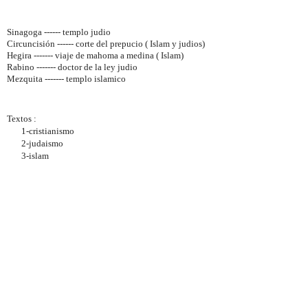
Sinagoga ------ templo judio
Circuncisión ------ corte del prepucio ( Islam y judios)
Hegira ------- viaje de mahoma a medina ( Islam)
Rabino ------- doctor de la ley judio
Mezquita ------- templo islamico
Textos :
1-cristianismo
2-judaismo
3-islam