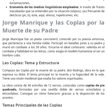
exclamaciones.
Economía de los medios lingüísticos empleados:
A través de frases
inacabadas que se entienden por la situación (elipsis), uso frecuente de
deícticos (yo, tú, este, aquí, ahora), repeticiones, etc.
Jorge Manrique y las Coplas por la
Muerte de su Padre
Jorge Manrique fue un poeta cancioneril, conocido por su poesía amorosa,
que pertenecía a una familia noble. Participó en batallas junto a su padre y
murió en combate a los 39 años. Encarna el ideal cortesano: valentía en el
combate y habilidad en las letras, como exigía el modelo humanista al ser un
hombre culto.
Las Coplas: Tema y Estructura
Compuso las
Coplas por la muerte de su padre
, don Rodrigo, obra en la que
expresa su dolor. El tema principal es la muerte y la fugacidad de la vida.
Tiene una visión medieval que exalta los valores espirituales.
La obra consta de 40 estrofas de 12 versos, conocidas como
coplas de pie
quebrado
, formadas por una sextilla doble de versos octosílabos y
tetrasílabos. Consigue un ritmo funerario gracias a la disposición de los
acentos.
Temas Principales de las Coplas