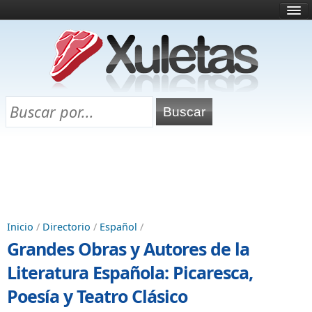
Inicio
¿Qué es esto?
Directorio
Selectividad
Chuletas para exámenes
Programa Chuletas
Inicio
/
Directorio
/
Español
/
Grandes Obras y Autores de la
Literatura Española: Picaresca,
Poesía y Teatro Clásico