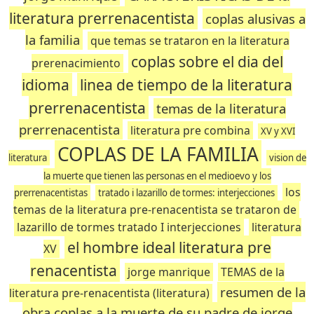
literatura prerrenacentista
coplas alusivas a
la familia
que temas se trataron en la literatura
coplas sobre el dia del
prerenacimiento
idioma
linea de tiempo de la literatura
prerrenacentista
temas de la literatura
prerrenacentista
literatura pre combina
XV y XVI
COPLAS DE LA FAMILIA
literatura
vision de
la muerte que tienen las personas en el medioevo y los
los
prerrenacentistas
tratado i lazarillo de tormes: interjecciones
temas de la literatura pre-renacentista se trataron de
lazarillo de tormes tratado I interjecciones
literatura
el hombre ideal literatura pre
XV
renacentista
jorge manrique
TEMAS de la
resumen de la
literatura pre-renacentista (literatura)
obra coplas a la muerte de su padre de jorge