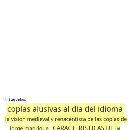
Etiquetas:
coplas alusivas al dia del idioma
la vision medieval y renacentista de las coplas de
CARACTERISTICAS DE la
jorge manrique