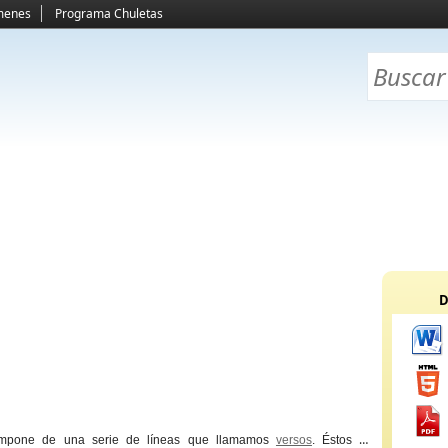
menes
Programa Chuletas
D
mpone de una serie de líneas que llamamos
versos
. Éstos se