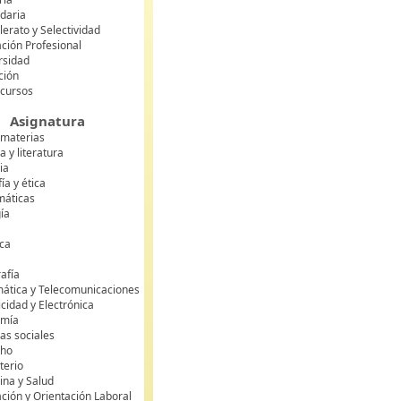
daria
lerato y Selectividad
ción Profesional
rsidad
ción
 cursos
Asignatura
 materias
 y literatura
ia
fía y ética
áticas
gía
ca
s
afía
mática y Telecomunicaciones
icidad y Electrónica
omía
as sociales
cho
terio
ina y Salud
ción y Orientación Laboral