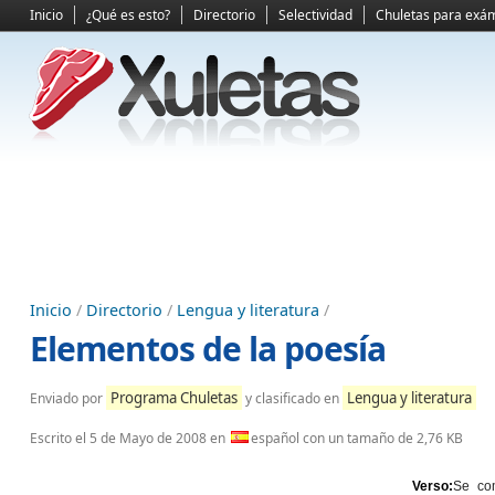
Inicio
¿Qué es esto?
Directorio
Selectividad
Chuletas para exá
Inicio
/
Directorio
/
Lengua y literatura
/
Elementos de la poesía
Programa Chuletas
Lengua y literatura
Enviado por
y clasificado en
Escrito el
5 de Mayo de 2008
en
español con un tamaño de 2,76 KB
Verso:
Se co