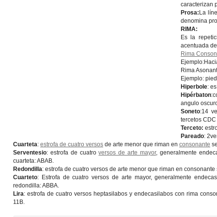
caracterizan 
Prosa:
La lín
denomina pros
RIMA:
Es la repeti
acentuada de 
Rima Conson
Ejemplo:Hacia
Rima Asonante
Ejemplo: pied
Hiperbole
: e
Hipérbaton
:c
angulo oscuro
Soneto
:14 v
tercetos CD
Terceto:
estr
Pareado
: 2v
Cuarteta
:
estrofa de cuatro versos
de arte menor que riman en
consonante
se
Serventesio
: estrofa de cuatro
versos de arte mayor
, generalmente endec
cuarteta: ABAB.
Redondilla
: estrofa de cuatro versos de arte menor que riman en consonant
Cuarteto
: Estrofa de cuatro versos de arte mayor, generalmente endec
redondilla: ABBA.
Lira
: estrofa de cuatro versos heptasilabos y endecasilabos con rima con
11B.