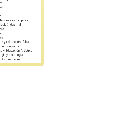
és
ol
o
 lenguas extranjeras
ogía Industrial
gía
a
ón
te y Educación Física
o e Ingeniería
ca y Educación Artística
ogía y Sociología
y Humanidades