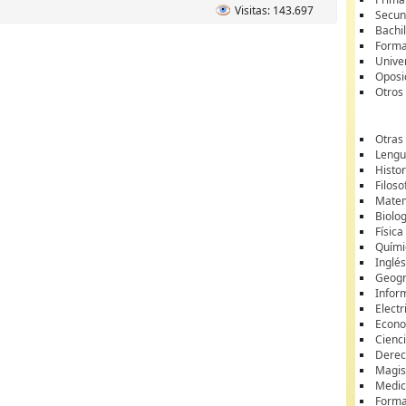
Visitas: 143.697
Secun
Bachil
Forma
Unive
Oposi
Otros
Otras
Lengua
Histor
Filoso
Matem
Biolo
Física
Quími
Inglé
Geogr
Infor
Electr
Econ
Cienci
Dere
Magis
Medic
Forma