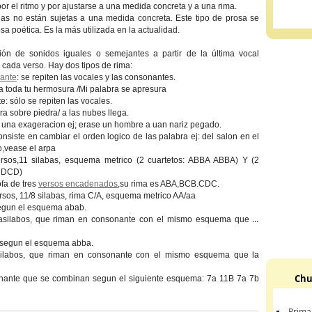
por el ritmo y por ajustarse a una medida concreta y a una rima.
eas no están sujetas a una medida concreta. Este tipo de prosa se
a poética. Es la más utilizada en la actualidad.
ción de sonidos iguales o semejantes a partir de la última vocal
cada verso. Hay dos tipos de rima:
ante
: se repiten las vocales y las consonantes.
 toda tu hermosura /Mi palabra se apresura
: sólo se repiten las vocales.
ra sobre piedra/ a las nubes llega.
s una exageracion ej; erase un hombre a uan nariz pegado.
onsiste en cambiar el orden logico de las palabra ej: del salon en el
,vease el arpa
ersos,11 silabas, esquema metrico (2 cuartetos: ABBA ABBA) Y (2
C DCD)
ofa de tres
versos encadenados
,su rima es ABA,BCB.CDC.
ersos, 11/8 silabas, rima C/A, esquema metrico AA/aa
gun el esquema abab.
asilabos, que riman en consonante con el mismo esquema que la
e segun el esquema abba.
asilabos, que riman en consonante con el mismo esquema que la
Chu
sonante que se combinan segun el siguiente esquema: 7a 11B 7a 7b
Prima