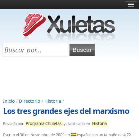
Inicio
¿Qué es esto?
Directorio
Selectividad
Chuletas para exámenes
Programa Chuletas
Inicio
/
Directorio
/
Historia
/
Los tres grandes ejes del marxismo
Programa Chuletas
Historia
Enviado por
y clasificado en
Escrito el
30 de Noviembre de 2009
en
español con un tamaño de 4,72