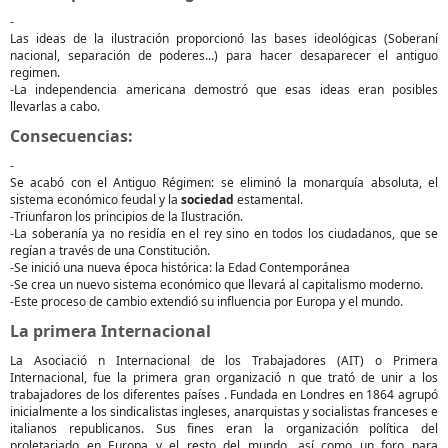
-
Las ideas de la ilustración proporcionó las bases ideológicas (Soberaní
nacional, separación de poderes...) para hacer desaparecer el antiguo
regimen.
-La independencia americana demostró que esas ideas eran posibles
llevarlas a cabo.
Consecuencias:
-
Se acabó con el Antiguo Régimen: se eliminó la monarquía absoluta, el
sistema económico feudal y la
sociedad
estamental.
-Triunfaron los principios de la Ilustración.
-La soberanía ya no residía en el rey sino en todos los ciudadanos, que se
regían a través de una Constitución.
-Se inició una nueva época histórica: la Edad Contemporánea
-Se crea un nuevo sistema económico que llevará al capitalismo moderno.
-Este proceso de cambio extendió su influencia por Europa y el mundo.
La primera Internacional
La Asociació n Internacional de los Trabajadores (AIT) o Primera
Internacional, fue la primera gran organizació n que trató de unir a los
trabajadores de los diferentes países . Fundada en Londres en 1864 agrupó
inicialmente a los sindicalistas ingleses, anarquistas y socialistas franceses e
italianos republicanos. Sus fines eran la organización política del
proletariado en Europa y el resto del mundo, así como un foro para