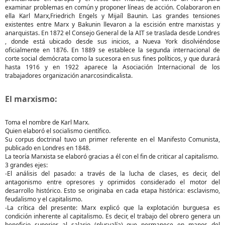
examinar problemas en común y proponer líneas de acción. Colaboraron en
ella Karl Marx,Friedrich Engels y Mijaíl Baunin. Las grandes tensiones
existentes entre Marx y Bakunin llevaron a la escisión entre marxistas y
anarquistas. En 1872 el Consejo General de la AIT se traslada desde Londres
, donde está ubicado desde sus inicios, a Nueva York disolviéndose
oficialmente en 1876. En 1889 se establece la segunda internacional de
corte social demócrata como la sucesora en sus fines políticos, y que durará
hasta 1916 y en 1922 aparece la Asociación Internacional de los
trabajadores organización anarcosindicalista.
El marxismo:
Toma el nombre de Karl Marx.
Quien elaboró el socialismo científico.
Su corpus doctrinal tuvo un primer referente en el Manifesto Comunista,
publicado en Londres en 1848.
La teoría Marxista se elaboró gracias a él con el fin de criticar al capitalismo.
3 grandes ejes:
-El análisis del pasado: a través de la lucha de clases, es decir, del
antagonismo entre opresores y oprimidos considerado el motor del
desarrollo histórico. Esto se originaba en cada etapa histórica: esclavismo,
feudalismo y el capitalismo.
-La crítica del presente: Marx explicó que la explotación burguesa es
condición inherente al capitalismo. Es decir, el trabajo del obrero genera un
beneficio superior al salario (plusvalía) que permanece en manos del