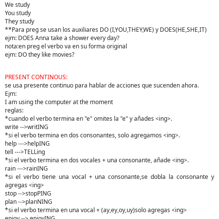
We study
You study
They study
**Para preg se usan los auxiliares DO (I,YOU,THEY,WE) y DOES(HE,SHE,IT)
ejm: DOES Anna take a shower every day?
nota:en preg el verbo va en su forma original
ejm: DO they like movies?
PRESENT CONTINOUS:
se usa presente continuo para hablar de acciones que sucenden ahora.
Ejm:
I am using the computer at the moment
reglas:
*cuando el verbo termina en "e" omites la "e" y añades <ing>.
write -->writING
*si el verbo termina en dos consonantes, solo agregamos <ing>.
help --->helpING
tell --->TELLing
*si el verbo termina en dos vocales + una consonante, añade <ing>.
rain --->rainING
*si el verbo tiene una vocal + una consonante,se dobla la consonante y
agregas <ing>
stop -->stopPING
plan -->planNING
*si el verbo termina en una vocal + (ay,ey,oy,uy)solo agregas <ing>
enjoy --> enjoyING