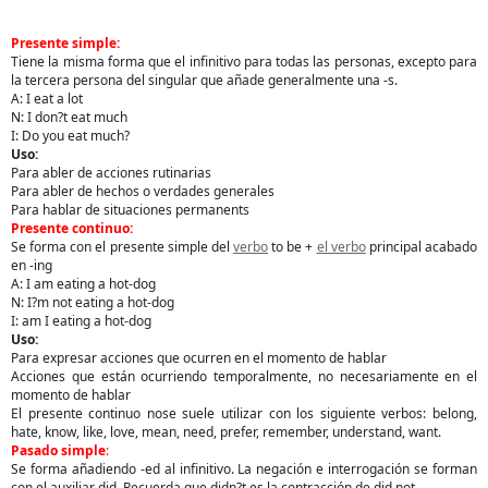
Presente simple:
Tiene la misma forma que el infinitivo para todas las personas, excepto para
la tercera persona del singular que añade generalmente una -s.
A: I eat a lot
N: I don?t eat much
I: Do you eat much?
Uso:
Para abler de acciones rutinarias
Para abler de hechos o verdades generales
Para hablar de situaciones permanents
Presente continuo:
Se forma con el presente simple del
verbo
to be +
el verbo
principal acabado
en -ing
A: I am eating a hot-dog
N: I?m not eating a hot-dog
I: am I eating a hot-dog
Uso:
Para expresar acciones que ocurren en el momento de hablar
Acciones que están ocurriendo temporalmente, no necesariamente en el
momento de hablar
El presente continuo nose suele utilizar con los siguiente verbos: belong,
hate, know, like, love, mean, need, prefer, remember, understand, want.
Pasado simple
:
Se forma añadiendo -ed al infinitivo. La negación e interrogación se forman
con el auxiliar did. Recuerda que didn?t es la contracción de did not.