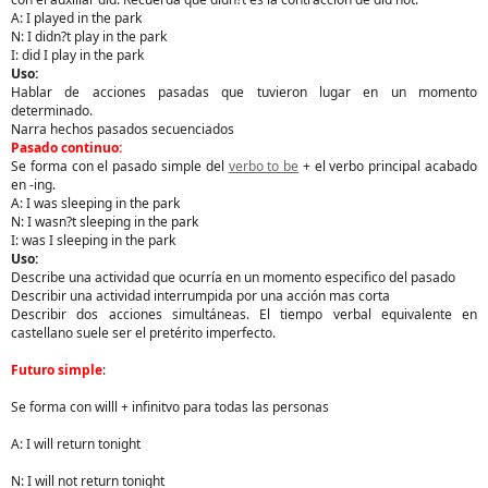
A: I played in the park
N: I didn?t play in the park
I: did I play in the park
Uso:
Hablar de acciones pasadas que tuvieron lugar en un momento
determinado.
Narra hechos pasados secuenciados
Pasado continuo:
Se forma con el pasado simple del
verbo to be
+ el verbo principal acabado
en -ing.
A: I was sleeping in the park
N: I wasn?t sleeping in the park
I: was I sleeping in the park
Uso:
Describe una actividad que ocurría en un momento especifico del pasado
Describir una actividad interrumpida por una acción mas corta
Describir dos acciones simultáneas. El tiempo verbal equivalente en
castellano suele ser el pretérito imperfecto.
Futuro simple
:
Se forma con willl + infinitvo para todas las personas
A: I will return tonight
N: I will not return tonight