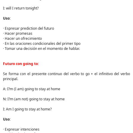
I: will I return tonight?
Uso:
· Espresar prediction del futuro
· Hacer promesas
· Hacer un ofrecimiento
· En las oraciones condicionales del primer tipo
· Tomar una decisión en el momento de hablar.
Futuro con going to:
Se forma con el presente continuo del verbo to go + el infinitivo del verbo
principal.
A: I?m (I am) going to stay at home
N: I?m (am not) going to stay at home
I: Am I going to stay at home?
Uso:
· Expresar intenciones