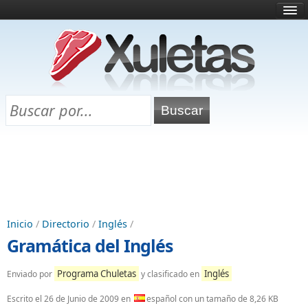
Inicio
¿Qué es esto?
Directorio
Selectividad
Chuletas para exámenes
Programa Chuletas
Inicio
/
Directorio
/
Inglés
/
Gramática del Inglés
Programa Chuletas
Inglés
Enviado por
y clasificado en
Escrito el
26 de Junio de 2009
en
español con un tamaño de 8,26 KB