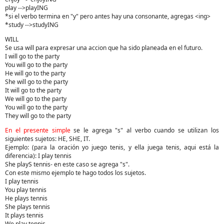
play -->playING
*si el verbo termina en "y" pero antes hay una consonante, agregas <ing>
*study -->studyING
WILL
Se usa will para expresar una accion que ha sido planeada en el futuro.
I will go to the party
You will go to the party
He will go to the party
She will go to the party
It will go to the party
We will go to the party
You will go to the party
They will go to the party
En el presente simple
se le agrega "s" al verbo cuando se utilizan los
siguientes sujetos: HE, SHE, IT.
Ejemplo: (para la oración yo juego tenis, y ella juega tenis, aqui está la
diferencia): I play tennis
She playS tennis- en este caso se agrega "s".
Con este mismo ejemplo te hago todos los sujetos.
I play tennis
You play tennis
He plays tennis
She plays tennis
It plays tennis
We play tennis