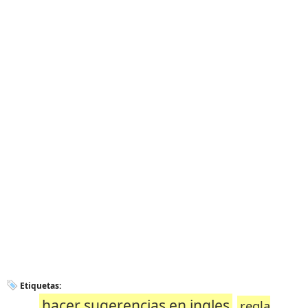
Etiquetas:
hacer sugerencias en ingles
regla