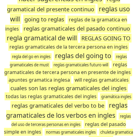
reglas uso
gramatical del presente continuo
will
going to reglas
reglas de la gramatica en
reglas gramaticales del pasado continuo
ingles
regla gramatical de will
REGLAS GOING TO
reglas gramaticales de la tercera persona en ingles
reglas del going to
regla del go en ingles
reglas
reglas
gramaticales de must
reglas gramaticales futuro will
gramaticales de tercera persona en presente de ingles
apuntes gramatica inglesa
will reglas gramaticales
cuales son las reglas gramaticales del ingles
todas las reglas gramaticales del ingles
gramática ingles
reglas
reglas gramaticales del verbo to be
gramaticales de los verbos en ingles
reglas
reglas del pasado
del uso de terceras personas en ingles
simple en ingles
normas gramaticales ingles
chuleta gramatica