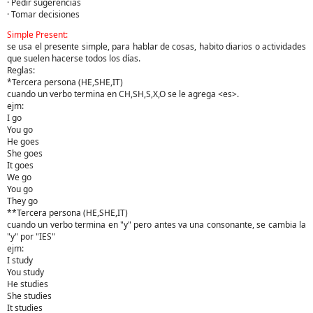
· Pedir sugerencias
· Tomar decisiones
Simple Present:
se usa el presente simple, para hablar de cosas, habito diarios o actividades
que suelen hacerse todos los días.
Reglas:
*Tercera persona (HE,SHE,IT)
cuando un verbo termina en CH,SH,S,X,O se le agrega <es>.
ejm:
I go
You go
He goes
She goes
It goes
We go
You go
They go
**Tercera persona (HE,SHE,IT)
cuando un verbo termina en "y" pero antes va una consonante, se cambia la
"y" por "IES"
ejm:
I study
You study
He studies
She studies
It studies