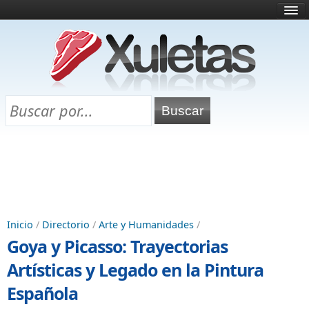
Inicio
¿Qué es esto?
Directorio
Selectividad
Chuletas para exámenes
Programa Chuletas
Inicio
/
Directorio
/
Arte y Humanidades
/
Goya y Picasso: Trayectorias
Artísticas y Legado en la Pintura
Española