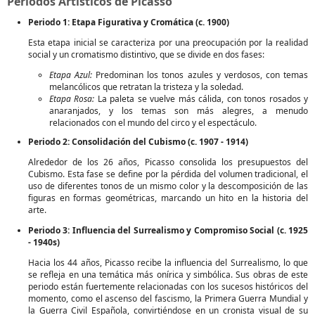
Periodos Artísticos de Picasso
Periodo 1: Etapa Figurativa y Cromática (c. 1900)
Esta etapa inicial se caracteriza por una preocupación por la realidad
social y un cromatismo distintivo, que se divide en dos fases:
Etapa Azul:
Predominan los tonos azules y verdosos, con temas
melancólicos que retratan la tristeza y la soledad.
Etapa Rosa:
La paleta se vuelve más cálida, con tonos rosados y
anaranjados, y los temas son más alegres, a menudo
relacionados con el mundo del circo y el espectáculo.
Periodo 2: Consolidación del Cubismo (c. 1907 - 1914)
Alrededor de los 26 años, Picasso consolida los presupuestos del
Cubismo. Esta fase se define por la pérdida del volumen tradicional, el
uso de diferentes tonos de un mismo color y la descomposición de las
figuras en formas geométricas, marcando un hito en la historia del
arte.
Periodo 3: Influencia del Surrealismo y Compromiso Social (c. 1925
- 1940s)
Hacia los 44 años, Picasso recibe la influencia del Surrealismo, lo que
se refleja en una temática más onírica y simbólica. Sus obras de este
periodo están fuertemente relacionadas con los sucesos históricos del
momento, como el ascenso del fascismo, la Primera Guerra Mundial y
la Guerra Civil Española, convirtiéndose en un cronista visual de su