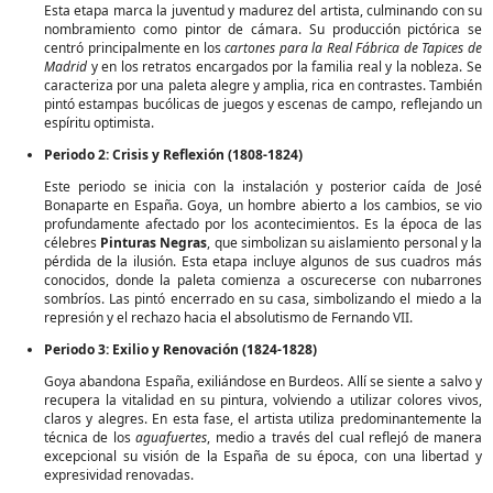
Esta etapa marca la juventud y madurez del artista, culminando con su
nombramiento como pintor de cámara. Su producción pictórica se
centró principalmente en los
cartones para la Real Fábrica de Tapices de
Madrid
y en los retratos encargados por la familia real y la nobleza. Se
caracteriza por una paleta alegre y amplia, rica en contrastes. También
pintó estampas bucólicas de juegos y escenas de campo, reflejando un
espíritu optimista.
Periodo 2: Crisis y Reflexión (1808-1824)
Este periodo se inicia con la instalación y posterior caída de José
Bonaparte en España. Goya, un hombre abierto a los cambios, se vio
profundamente afectado por los acontecimientos. Es la época de las
célebres
Pinturas Negras
, que simbolizan su aislamiento personal y la
pérdida de la ilusión. Esta etapa incluye algunos de sus cuadros más
conocidos, donde la paleta comienza a oscurecerse con nubarrones
sombríos. Las pintó encerrado en su casa, simbolizando el miedo a la
represión y el rechazo hacia el absolutismo de Fernando VII.
Periodo 3: Exilio y Renovación (1824-1828)
Goya abandona España, exiliándose en Burdeos. Allí se siente a salvo y
recupera la vitalidad en su pintura, volviendo a utilizar colores vivos,
claros y alegres. En esta fase, el artista utiliza predominantemente la
técnica de los
aguafuertes
, medio a través del cual reflejó de manera
excepcional su visión de la España de su época, con una libertad y
expresividad renovadas.