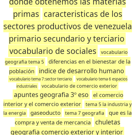
donde obtenemos las materias
primas
caracteristicas de los
sectores productivos de venezuela
primario secundario y terciario
vocabulario de sociales
vocabulario
diferencias en el bienestar de la
geografia tema 5
indice de desarrollo humano
población
vocabulario tema 7:sector terciario
vocabulario tema 6 espacios
vocabulario de comercio exterior
industriales
apuntes geografia 3º eso
el comercio
interior y el comercio exterior
tema 5 la industria y
gaseoducto
que es la
la energia
tema 7 geografia
chuletas
compra y venta de mercancia
geografia comercio exterior y interior