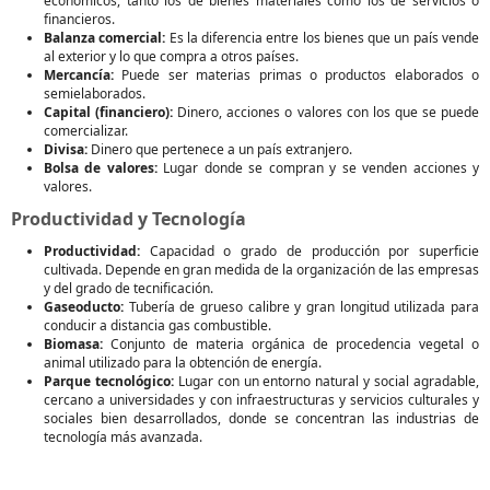
económicos, tanto los de bienes materiales como los de servicios o
financieros.
Balanza comercial:
Es la diferencia entre los bienes que un país vende
al exterior y lo que compra a otros países.
Mercancía:
Puede ser materias primas o productos elaborados o
semielaborados.
Capital (financiero):
Dinero, acciones o valores con los que se puede
comercializar.
Divisa:
Dinero que pertenece a un país extranjero.
Bolsa de valores:
Lugar donde se compran y se venden acciones y
valores.
Productividad y Tecnología
Productividad:
Capacidad o grado de producción por superficie
cultivada. Depende en gran medida de la organización de las empresas
y del grado de tecnificación.
Gaseoducto:
Tubería de grueso calibre y gran longitud utilizada para
conducir a distancia gas combustible.
Biomasa:
Conjunto de materia orgánica de procedencia vegetal o
animal utilizado para la obtención de energía.
Parque tecnológico:
Lugar con un entorno natural y social agradable,
cercano a universidades y con infraestructuras y servicios culturales y
sociales bien desarrollados, donde se concentran las industrias de
tecnología más avanzada.