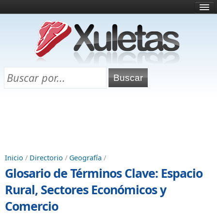
Inicio
¿Qué es esto?
Directorio
Selectividad
Chuletas para exámenes
Programa Chuletas
Inicio
/
Directorio
/
Geografía
/
Glosario de Términos Clave: Espacio
Rural, Sectores Económicos y
Comercio