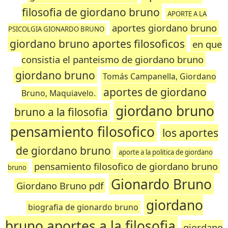
filosofia de giordano bruno
APORTE A LA
aportes giordano bruno
PSICOLGIA GIONARDO BRUNO
giordano bruno aportes filosoficos
en que
consistia el panteismo de giordano bruno
giordano bruno
Tomás Campanella, Giordano
aportes de giordano
Bruno, Maquiavelo.
giordano bruno
bruno a la filosofia
pensamiento filosofico
los aportes
de giordano bruno
aporte a la politica de giordano
pensamiento filosofico de giordano bruno
bruno
Gionardo Bruno
Giordano Bruno pdf
giordano
biografia de gionardo bruno
bruno aportes a la filosofia
giordano