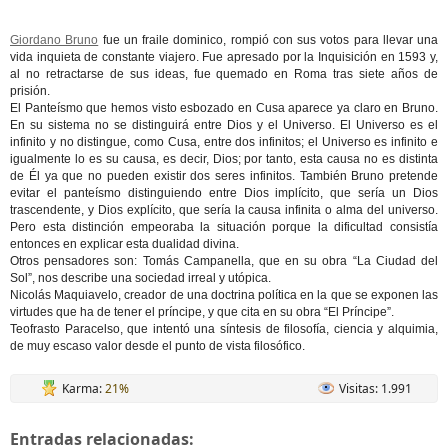
Giordano Bruno
fue un fraile dominico, rompió con sus votos para llevar una
vida inquieta de constante viajero. Fue apresado por la Inquisición en 1593 y,
al no retractarse de sus ideas, fue quemado en Roma tras siete años de
prisión.
El Panteísmo que hemos visto esbozado en Cusa aparece ya claro en Bruno.
En su sistema no se distinguirá entre Dios y el Universo. El Universo es el
infinito y no distingue, como Cusa, entre dos infinitos; el Universo es infinito e
igualmente lo es su causa, es decir, Dios; por tanto, esta causa no es distinta
de Él ya que no pueden existir dos seres infinitos. También Bruno pretende
evitar el panteísmo distinguiendo entre Dios implícito, que sería un Dios
trascendente, y Dios explícito, que sería la causa infinita o alma del universo.
Pero esta distinción empeoraba la situación porque la dificultad consistía
entonces en explicar esta dualidad divina.
Otros pensadores son: Tomás Campanella, que en su obra “La Ciudad del
Sol”, nos describe una sociedad irreal y utópica.
Nicolás Maquiavelo, creador de una doctrina política en la que se exponen las
virtudes que ha de tener el príncipe, y que cita en su obra “El Príncipe”.
Teofrasto Paracelso, que intentó una síntesis de filosofía, ciencia y alquimia,
de muy escaso valor desde el punto de vista filosófico.
Karma:
21%
Visitas: 1.991
Entradas relacionadas: