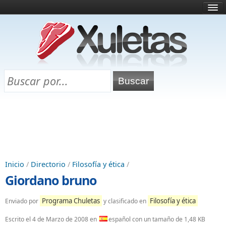
Inicio
¿Qué es esto?
Directorio
Selectividad
Chuletas para exámenes
Programa Chuletas
Inicio
/
Directorio
/
Filosofía y ética
/
Giordano bruno
Programa Chuletas
Filosofía y ética
Enviado por
y clasificado en
Escrito el
4 de Marzo de 2008
en
español con un tamaño de 1,48 KB