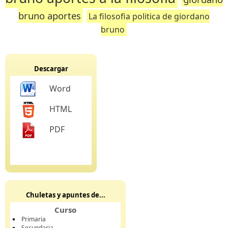
bruno aportes
La filosofia politica de giordano
bruno
Descargar
Word
HTML
PDF
Chuletas y apuntes de...
Curso
Primaria
Secundaria