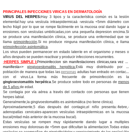
PRINCIPALES INFECCIONES VIRICAS EN DERMATOLOGÍA
VIRUS DEL HERPES:
Hay 3 tipos y la característica común es la lesión
elemental:hay una vesícula intraepidermicaà -vesicula <5mm diámetro con
techo frágil por lo que se rompe fácilmente en la mucosa oral dando lugar a
erosiones.-son vesículas umbilicadas,con una pequeña depresion encima.Si
se produce una manifestación clínica, se produce una enfermedad que se
llama
primoinfección
.Si no produce ninguna manifestación clínica, e llama
primoinfección asintomática
.
Los virus pueden permanecer en estado latente en el organismo y meses o
años después se pueden reactivar y producir infecciones recurrentes.
·HERPES SIMPLE I:
Primoinfeccion sin manifestaciones clinicas,rara vez se
manifiesta=>
gingivoestomatitis herpética.
Está muy distribuido por la
población de manera que todas las
personas
adultas han entrado en contacto
con el virus.La forma más frecuente de primoinfección es la
gingivoestomatitis herpética
.Se produce sobre todo en personas de
menos
de 5 años
de edad.
Se contagia por vía aérea a través del contacto con personas que tienen
herpes labial.
Generalmente,la gingivoestomatitis es asintomática (no tiene clinica).
Aproximadamente,5 días después del contagio,el niño presenta:-fiebre,-
adenopatías cervicales-aparecen vesículas intraepidermicas en la mucosa
bucal(mitad más anterior de la mucosa bucal).
Estas vesículas se rompen muy rápidamente dando lugar a multiples
erosiones muy dolorosas de <5mm que dificultan la alimentacion.Todas estas