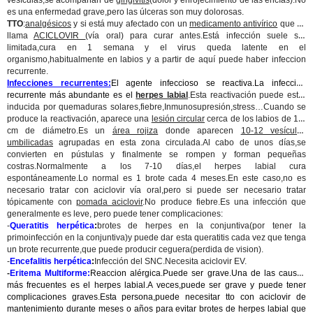
vesículas,se acompañan de
gingivitis
(dolor y enrojecimiento de las encías).No
es una enfermedad grave,pero las úlceras son muy dolorosas.
TTO
:
analgésicos
y si está muy afectado con un
medicamento antivírico
que se
llama
ACICLOVIR
(vía oral) para curar antes.Está infección suele ser
limitada,cura en 1 semana y el virus queda latente en el
organismo,habitualmente en labios y a partir de aquí puede haber infeccion
recurrente.
Infecciones recurrentes:
El agente infeccioso se reactiva.La infección
recurrente más abundante es el
herpes labial
.Esta reactivación puede estar
inducida por quemaduras solares,fiebre,Inmunosupresión,stress…Cuando se
produce la reactivación, aparece una
lesión circular
cerca de los labios de 1-2
cm de diámetro.Es un
área rojiza
donde aparecen
10-12 vesículas
umbilicadas
agrupadas en esta zona circulada.Al cabo de unos días,se
convierten en pústulas y finalmente se rompen y forman pequeñas
costras.Normalmente a los 7-10 días,el herpes labial cura
espontáneamente.Lo normal es 1 brote cada 4 meses.En este caso,no es
necesario tratar con aciclovir vía oral,pero si puede ser necesario tratar
tópicamente con
pomada aciclovir
.No produce fiebre.Es una infección que
generalmente es leve, pero puede tener complicaciones:
-
Queratitis herpética
:
brotes de herpes en la conjuntiva(por tener la
primoinfección en la conjuntiva)y puede dar esta queratitis cada vez que tenga
un brote recurrente,que puede producir ceguera(perdida de vision).
-
Encefalitis herpética
:
Infección del SNC.Necesita aciclovir EV.
-
Eritema Multiforme:
Reaccion alérgica.Puede ser grave.Una de las causas
más frecuentes es el herpes labial.A veces,puede ser grave y puede tener
complicaciones graves.Esta persona,puede necesitar tto con aciclovir de
mantenimiento durante meses o años para evitar brotes de herpes labial que