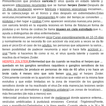
Primoinfección que produce
varicela
.El virus queda en estado latente y
aparecen
infecciones recurrentes
que se llaman
herpes Zoster
.Después de
15 días de incubación
aparece
febrícula
y
lesiones vesiculosas
inicialmente
en la cabeza,luego en el tronco y días después en extremidades.Estas
vesículas,inicialmente,son
transparentes
.Al cabo del tiempo,se convierten en
pústulas
y dan lugar a
costras
.Como aparecen vesículas nuevas,una persona
con varicela tendrá en la espalda lesiones en forma de fístulas,en forma de
pústulas y en forma de costras.Se llama
imagen en cielo estrellado
,que nos
ayuda a distinguirlas de otras enfermedades.
No son dolorosas, pero producen
picor
.
Curan espontáneamente en 10-15 días
y normalmente no se necesita tto con aciclovir vía oral,solo a veces se da tto
para el picor.En el caso de los
adultos
, las personas que adquieren la varicela
tienen posibilidad de padecer neumonía y aquí si hace falta
aciclovir vía
oral
.*Tanto si hacemos tto como si no, el virus queda latente y cuando se
reactiva da el herpes Zoster.
HERPES ZOLSTER
:
Enfermedad que da cuando se reactiva el herpes que ha
quedado en los ganglios sensitivos raquídeos o ganglios sensitivos de los
pares craneales.Se produce en personas de más de 60 años y no hace un
brote cada 4 meses sino que solo tienen
una vez
el herpes Zoster.
Clínicamente consiste en la aparición de vesículas que están en la misma fase
evolutiva y que están limitadas en la zona de inserción de los ganglios
sensitivos donde se ha reactivado el virus.De esta manera,las lesiones serán
limitadas por un dermatoma o
metámera unilateral
.Las zonas de localización
más frecuentes (de más a menos) son:
-Intercostal: produce lesiones a nivel de
metámera
à donde aparece eritema y
vesículas umbilicadas à pustulasà erosiones -Cervical. -Trigémino(Frente,
cara y mandíbula):Delimitadas a la línea media. Cuando afecta a la 2ª y 3ª