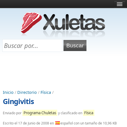
Inicio
¿Qué es esto?
Directorio
Selectividad
Chuletas para exámenes
Programa Chuletas
Inicio
/
Directorio
/
Física
/
Gingivitis
Programa Chuletas
Física
Enviado por
y clasificado en
Escrito el
17 de Junio de 2008
en
español con un tamaño de 10,96 KB