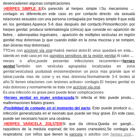
desencadenen algunas complicaciones.
·HERPES SIMPLE II:
Es parecido al herpes simple I.Su mecanismo de
contagio es diferente,en este caso es por contacto directo: vía sexualà
relaciones sexuales con una persona contagiada por herpes simple II que está
en los genitales.Aparece 5-6 dias después del contacto.Primoinfección por
herpes genital: produce sintomatología (clínica) que consiste en:-aparición de
fiebre, - adenopatías inguinales, - aparición de múltiples vesículas en región
genital muy dolorosas (y que cuando están en la zona mucosa y se rompen,
dan úlceras muy dolorosas).
TTO:es con
aciclovir vía oral
=habrá menos dolor.El virus quedará en estado
latente,en este caso,en los
ganglios sensitivos de la región genital
.Al cabo de
meses o años,puede presentar infecciones recurrentes=>
herpes
genital
:También son vesículas agrupadas localizadas en zona
genital:vesículasà pustulasà erosiones(lesion un poco mas grande que el
labial,cuesta mas de curar y es mas doloroso.Normalmente 3-4 brotes al
año.Si tienen relaciones con lesiones activas= contagio.El herpes genital es
más doloroso y normalmente se trata con
aciclovir vía oral
.
Es una infección no grave pero puede tener complicaciones:
-
Herpes genital en mujer embarazada
:Si infecta el feto puede producir
malformaciones fetales graves.
-Posibilidad de contagio en el momento del parto
.
Esto puede producir una
infección generalizada en el neonato que puede ser muy grave. En este caso,
puede ser necesario hacer una cesárea.
·HERPES VARICELA ZOLSTER
Si que da clinica.Queda en ganglios
raquideos de la medula espinal( de los pares craneales).Se contagia vía
respiratoria: con niños que tienen la
varicela
o adultos con
herpes zoster
.