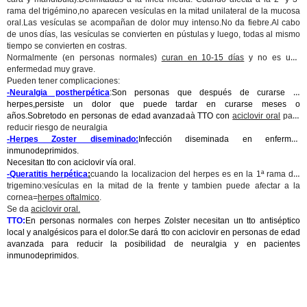
rama del trigémino,no aparecen vesículas en la mitad unilateral de la mucosa
oral.Las vesículas se acompañan de dolor muy intenso.No da fiebre.Al cabo
de unos días, las vesículas se convierten en pústulas y luego, todas al mismo
tiempo se convierten en costras.
Normalmente (en personas normales)
curan en 10-15 días
y no es una
enfermedad muy grave.
Pueden tener complicaciones:
-Neuralgia postherpética
:Son personas que después de curarse el
herpes,persiste un dolor que puede tardar en curarse meses o
años.Sobretodo en personas de edad avanzadaà TTO con
aciclovir oral
para
reducir riesgo de neuralgia
-Herpes Zoster diseminado:
Infección diseminada en enfermos
inmunodeprimidos.
Necesitan tto con aciclovir vía oral.
-Queratitis herpética
:
cuando la localizacion del herpes es en la 1ª rama del
trigemino:vesículas en la mitad de la frente y tambien puede afectar a la
cornea=
herpes oftalmico
.
Se da
aciclovir oral.
TTO:
En personas normales con herpes Zolster necesitan un tto antiséptico
local y analgésicos para el dolor.Se dará tto con aciclovir en personas de edad
avanzada para reducir la posibilidad de neuralgia y en pacientes
inmunodeprimidos.