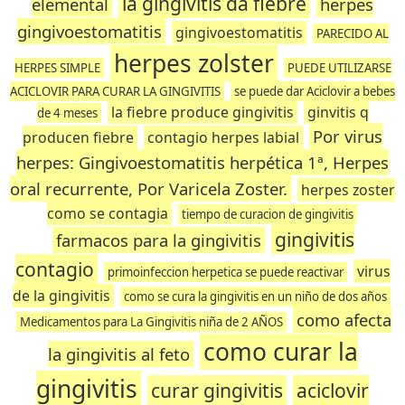
la gingivitis da fiebre
elemental
herpes
gingivoestomatitis
gingivoestomatitis
PARECIDO AL
herpes zolster
HERPES SIMPLE
PUEDE UTILIZARSE
ACICLOVIR PARA CURAR LA GINGIVITIS
se puede dar Aciclovir a bebes
la fiebre produce gingivitis
ginvitis q
de 4 meses
Por virus
producen fiebre
contagio herpes labial
herpes: Gingivoestomatitis herpética 1ª, Herpes
oral recurrente, Por Varicela Zoster.
herpes zoster
como se contagia
tiempo de curacion de gingivitis
gingivitis
farmacos para la gingivitis
contagio
virus
primoinfeccion herpetica se puede reactivar
de la gingivitis
como se cura la gingivitis en un niño de dos años
como afecta
Medicamentos para La Gingivitis niña de 2 AÑOS
como curar la
la gingivitis al feto
gingivitis
curar gingivitis
aciclovir