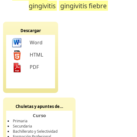
gingivitis
gingivitis fiebre
Descargar
Word
HTML
PDF
Chuletas y apuntes de...
Curso
Primaria
Secundaria
Bachillerato y Selectividad
Formación Profesional