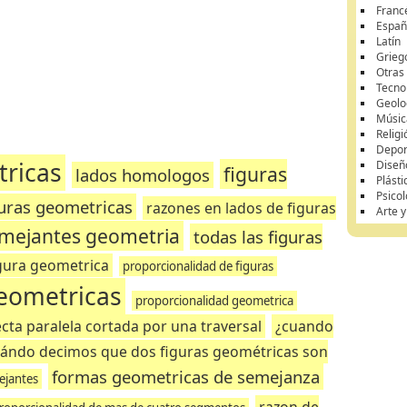
Franc
Españ
Latín
Grieg
Otras
Tecnol
Geolo
Músic
Religi
Depor
tricas
Diseñ
figuras
lados homologos
Plásti
Psicol
guras geometricas
razones en lados de figuras
Arte 
emejantes geometria
todas las figuras
gura geometrica
proporcionalidad de figuras
geometricas
proporcionalidad geometrica
ecta paralela cortada por una traversal
¿cuando
ándo decimos que dos figuras geométricas son
formas geometricas de semejanza
ejantes