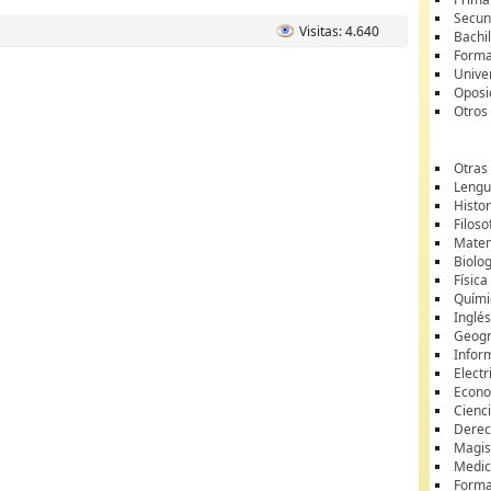
Secun
Visitas: 4.640
Bachil
Forma
Unive
Oposi
Otros
Otras
Lengua
Histor
Filoso
Matem
Biolo
Física
Quími
Inglé
Geogr
Infor
Electr
Econ
Cienci
Dere
Magis
Medic
Forma