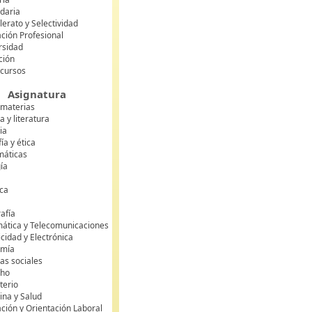
daria
lerato y Selectividad
ción Profesional
rsidad
ción
 cursos
Asignatura
 materias
 y literatura
ia
fía y ética
áticas
gía
ca
s
afía
mática y Telecomunicaciones
icidad y Electrónica
omía
as sociales
cho
terio
ina y Salud
ción y Orientación Laboral