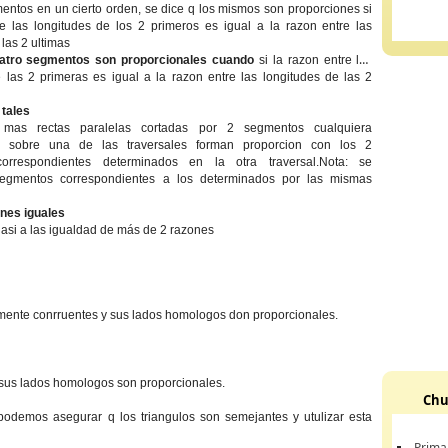
ntos en un cierto orden, se dice q los mismos son proporciones si
re las longitudes de los 2 primeros es igual a la razon entre las
 las 2 ultimas
uatro segmentos son proporcionales cuando
si la razon entre las
 las 2 primeras es igual a la razon entre las longitudes de las 2
tales
as rectas paralelas cortadas por 2 segmentos cualquiera
s sobre una de las traversales forman proporcion con los 2
orrespondientes determinados en la otra traversal.Nota: se
segmentos correspondientes a los determinados por las mismas
ones iguales
asi a las igualdad de más de 2 razones
amente conrruentes y sus lados homologos don proporcionales.
y sus lados homologos son proporcionales.
Chu
odemos asegurar q los triangulos son semejantes y utulizar esta
Prima