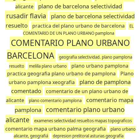
plano de barcelona selectividad
alicante
rusadir flavia
plano de barcelona selectividad
resuelto
practica del plano urbano de barcelona
EL
COMENTARIO DE UN PLANO URBANO pamplona
COMENTARIO PLANO URBANO
BARCELONA
geografia selectividad. plano pamplona
plano urbano pamplona
resuelto
melilla plano urbano
practica geografia plano urbano de pamplona
Plano
plano de pamplona
urbano pamplona xeografia
comentado
comentario de un plano urbano de
comentario mapa
alicante
plano comentario pamplona
comentario plano urbano
pamplona
alicante
examenes selectividad resueltos mapas topograficos
comentario mapa urbano palma geografia
plano urbano
alicante, geografiá
depresion prelitoral asturias geografía