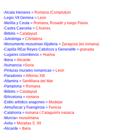
-Alcala Henares =
Romana (Complutum
-Legio VII Gemina =
Leon
-Melilla y Ceuta =
Romana, Rusadir y luego Flavia
.
-Castra Caecelia =
CAceres
.
-Bilbilis =
Calatayud.
-Juliobriga =
CAntabria.
-Monumento musulman Aljaferia =
Zaragoza (es romana)
-Capilla REal Reyes Catolicos y Generalife =
granada
-Lugares colombinos =
Huelva
-Ibera =
Alicante.
-Numancia =
Soria
-Pinturas murales romanicas =
Leon
-Paradores =
Alfonso XIII
-Altamira =
Santillana del Mar
-Pamplona =
Romana
-Bilbilis =
Calatayud
-BArcelona =
romana
-Estilo artistico aragones =
Mudejar
-Almuñecar y Fuengirola =
Fenicia
-Calahorra = r
omana ( Calaguirris nassica
-Murcia=
musulmana
-Avila =
Murallas S. XII
-Alicante
= Ibera