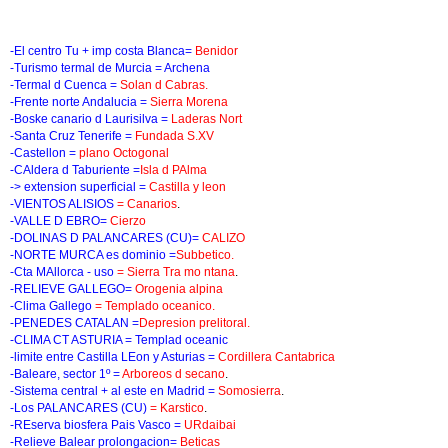
-El centro Tu + imp costa Blanca=
Benidor
-Turismo termal de Murcia = Archena
-Termal d Cuenca =
Solan d Cabras.
-Frente norte Andalucia =
Sierra Morena
-Boske canario d Laurisilva =
Laderas Nort
-Santa Cruz Tenerife =
Fundada S.XV
-Castellon =
plano Octogonal
-CAldera d Taburiente =
Isla d PAlma
-> extension superficial =
Castilla y leon
-VIENTOS ALISIOS
= Canarios
.
-VALLE D EBRO=
Cierzo
-DOLINAS D PALANCARES (CU)=
CALIZO
-NORTE MURCA es dominio =
Subbetico.
-Cta MAllorca - uso
= Sierra Tra mo ntana
.
-RELIEVE GALLEGO=
Orogenia alpina
-Clima Gallego
= Templado oceanico.
-PENEDES CATALAN =
Depresion prelitoral.
-CLIMA CT ASTURIA = Templad oceanic
-limite entre Castilla LEon y Asturias =
Cordillera Cantabrica
-Baleare, sector 1º =
Arboreos d secano
.
-Sistema central + al este en Madrid =
Somosierra
.
-Los PALANCARES (CU)
= Karstico
.
-REserva biosfera Pais Vasco =
URdaibai
-Relieve Balear prolongacion=
Beticas