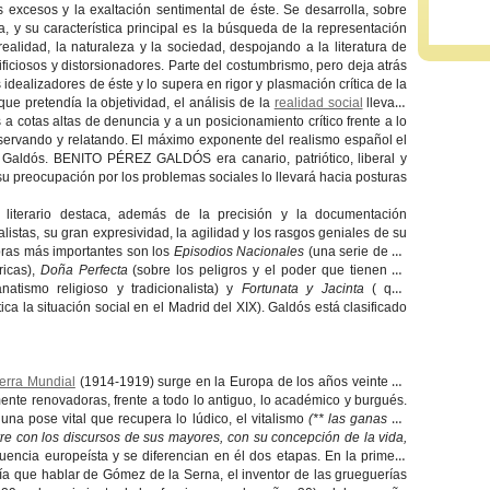
 excesos y la exaltación sentimental de éste. Se desarrolla, sobre
a, y su característica principal es la búsqueda de la representación
realidad, la naturaleza y la sociedad, despojando a la literatura de
ificiosos y distorsionadores. Parte del costumbrismo, pero deja atrás
 idealizadores de éste y lo supera en rigor y plasmación crítica de la
que pretendía la objetividad, el análisis de la
realidad social
llevará
s a cotas altas de denuncia y a un posicionamiento crítico frente a lo
servando y relatando. El máximo exponente del realismo español el
 Galdós. BENITO PÉREZ GALDÓS era canario, patriótico, liberal y
y su preocupación por los problemas sociales lo llevará hacia posturas
 literario destaca, además de la precisión y la documentación
listas, su gran expresividad, la agilidad y los rasgos geniales de su
bras más importantes son los
Episodios Nacionales
(una serie de 46
ricas),
Doña Perfecta
(sobre los peligros y el poder que tienen en
natismo religioso y tradicionalista) y
Fortunata y Jacinta
( que
tica la situación social en el Madrid del XIX). Galdós está clasificado
erra Mundial
(1914-1919) surge en la Europa de los años veinte un
mente renovadoras, frente a todo lo antiguo, lo académico y burgués.
, una pose vital que recupera lo lúdico, el vitalismo
(** las ganas de
re con los discursos de sus mayores, con su concepción de la vida,
uencia europeísta y se diferencian en él dos etapas. En la primera
ría que hablar de Gómez de la Serna, el inventor de las grueguerías