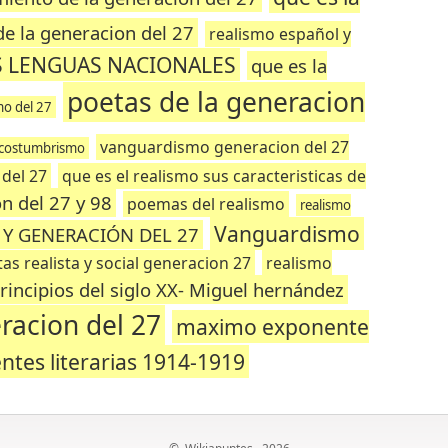
de la generacion del 27
realismo español y
S LENGUAS NACIONALES
que es la
poetas de la generacion
mo del 27
vanguardismo generacion del 27
 costumbrismo
 del 27
que es el realismo sus caracteristicas de
on del 27 y 98
poemas del realismo
realismo
Vanguardismo
Y GENERACIÓN DEL 27
tas realista y social generacion 27
realismo
rincipios del siglo XX- Miguel hernández
racion del 27
maximo exponente
entes literarias 1914-1919