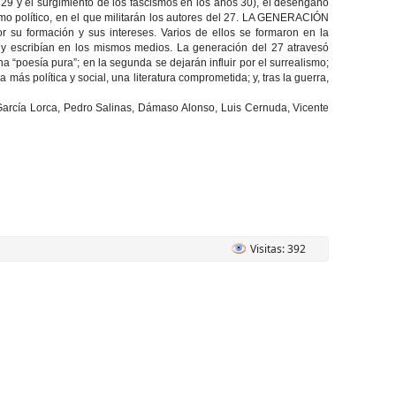
 29 y el surgimiento de los fascismos en los años 30), el desengaño
o político, en el que militarán los autores del 27. LA GENERACIÓN
 su formación y sus intereses. Varios de ellos se formaron en la
s y escribían en los mismos medios. La generación del 27 atravesó
 “poesía pura”; en la segunda se dejarán influir por el surrealismo;
ra más política y social, una literatura comprometida; y, tras la guerra,
García Lorca, Pedro Salinas, Dámaso Alonso, Luis Cernuda, Vicente
Visitas: 392