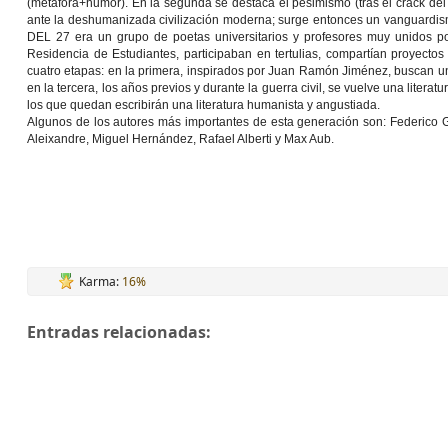
(metáfora+humor). En la segunda se destaca el pesimismo (tras el crack del
ante la deshumanizada civilización moderna; surge entonces un vanguardism
DEL 27 era un grupo de poetas universitarios y profesores muy unidos por
Residencia de Estudiantes, participaban en tertulias, compartían proyecto
cuatro etapas: en la primera, inspirados por Juan Ramón Jiménez, buscan una
en la tercera, los años previos y durante la guerra civil, se vuelve una literatu
los que quedan escribirán una literatura humanista y angustiada.
Algunos de los autores más importantes de esta generación son: Federico 
Aleixandre, Miguel Hernández, Rafael Alberti y Max Aub.
Karma:
16%
Entradas relacionadas: