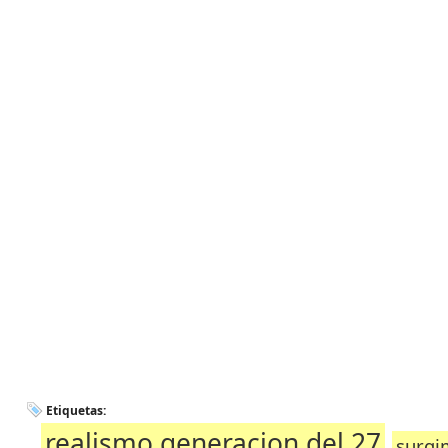
Etiquetas:
realismo generacion del 27
surgi