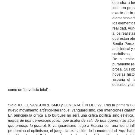
opondrá a los
todo, en pros
exacta de la 
elementos art
los elementos
realidad. Aun
a los realista
que están ob
Benito Pérez
anticlerical 
socialistas.
De su estilo
puramente rea
prosa. Sus o
novelas histó
España el fa
describe y cri
como un “novelista total”.
Siglo XX. EL VANGUARDISMO y GENERACIÓN DEL 27. Tras la
primera Gu
nuevo movimiento artístico-literario, el vanguardismo, con intenciones clara
En principio la crítica a lo burgués no será una crítica política sino estética
juerga de una generación joven que acaba de salir de una guerra y se abur
que produjo la guerra).
El vanguardismo llegó a España con una fuerte infl
predomina el optimismo, el juego, la exaltación de la modernidad. Aquí hab