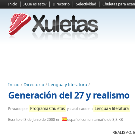
Inicio
¿Qué es esto?
Directorio
Selectividad
Chuletas para exá
Inicio
/
Directorio
/
Lengua y literatura
/
Generación del 27 y realismo
Programa Chuletas
Lengua y literatura
Enviado por
y clasificado en
Escrito el
3 de Junio de 2008
en
español con un tamaño de 3,8 KB
REALISMO. El 