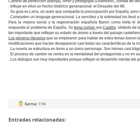
Camino de perfección
(Baroja),
Amor y pedagogía
(Unamuno),
Sonata de ot
. Influye en ellos un hecho histórico generacional: el Desastre del 98.
. Su guía es Larra, un autor que compartía la preocupación por España; pero
. Comparten un lenguaje generacional. La sencillez y la sobriedad los llevó a
Para la mejora social y la regeneración española fijaron como meta el d
respuesta al problema de España. Su
tema común
era
Castilla
: símbolo de l
tan importante que reflejan su estado de ánimo a través del paisaje castellan
Los géneros literarios
que se emplearon para hablar de estos temas fueron l
modificaciones que hacían desaparecer casi todas las características de la no
. La novela se estructura en torno a un único personaje. Son héroes casi trági
. El proceso de cambio se centra en la mentalidad del protagonista y no en s
. Los diálogos son muy importantes porque reflejan el desarrollo mental del p
Karma:
11%
Entradas relacionadas: