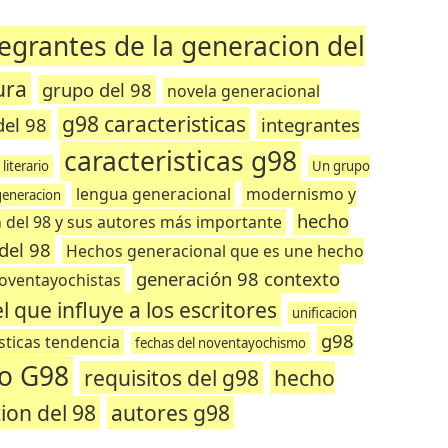
tegrantes de la generacion del
ura
grupo del 98
novela generacional
g98 caracteristicas
del 98
integrantes
caracteristicas g98
literario
Un grupo
lengua generacional
modernismo y
generacion
hecho
 del 98 y sus autores más importante
 del 98
Hechos generacional que es une hecho
generación 98 contexto
noventayochistas
l que influye a los escritores
unificacion
g98
sticas tendencia
fechas del noventayochismo
co G98
requisitos del g98
hecho
ion del 98
autores g98