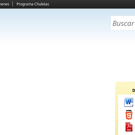
menes
Programa Chuletas
D