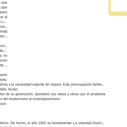
o que
a que
tados
ar al
n con
endo.
hista
dor y
orín
,
tiene
a, no
ación
de la
llamó
eztu.
añola y la necesidad urgente de mejora. Esta preocupación también
lle- Inclán.
tos de la generación, aportaron sus ideas y obras por el problema
ón del modernismo al noventayochismo.
 son:
, libros. De hecho, el año 1902 es fundamental:
La voluntad
(Azorín),