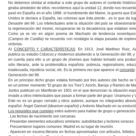
No debemos olvidar al estudiar a este grupo de autores el contexto históric
giraba alrededor de ellos: recordemos aquí la unidad 12, donde nos recuerd
pasó en España en el año 1898: el hundimiento del Maine, la guerra que Es
Unidos le declara a España, las colonias que ésta pierde…es lo que da lug
Desastre del 98
. Los intelectuales ante la situación del país se obsesionará
la
regeneración
del mismo, recuperarse de la decadencia que estaban vivi
Como ya se vio en algún poema de Machado de tendencia noventayoc
(
Campos de Castilla)
se recuerda con nostalgia la etapa pasada de esplen
victorias.
A)
CONCEPTO Y CARACTERÍSTICAS
: En 1913, José Martínez Ruiz,
Az
publica su estudio
Clásicos y modernos
aludiendo a la Generación del 98, y 
en cuenta para ello a un grupo de jóvenes que habían tomado una postur
sólo literaria, ante la problemática española: pobreza, regionalismo, educ
inadecuada, injusticia social, etc. Es la primera vez que aparece el
concepto
Generación del 98.
En un principio dicho grupo estaba formado por tres autores (de hecho se 
en un primer momento “El grupo de los Tres”): Azorín, Baroja y Ramiro de Ma
Juntos publican un
Manfiesto
en 1901 en el que denuncian la situación esp
invade a otros intelectuales que pasan a formar parte del grupo: Unamuno y Va
Este no es un grupo cerrado y otros autores, aunque no integrantes absolu
español: Ángel Ganivet (
Idearium español)
y Antonio Machado en su evoluci
Los requisitos que cumplen
estos autores para hablar de grupo o generación
. Las fechas de nacimiento son cercanas.
. Presentan elementos educativos similares: autodidactas y lectores voraces.
. Frecuentaron lugares comunes: Madrid es su lugar de reunión.
. Aparecen en escena literaria en fechas aproximadas con artículos, folletos