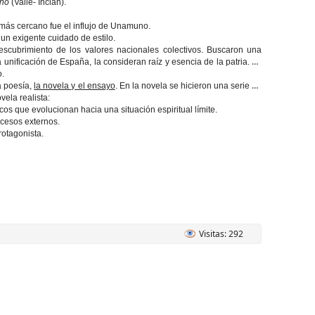
oño
(Valle- Inclán).
 más cercano fue el influjo de Unamuno.
 un exigente cuidado de estilo.
escubrimiento de los valores nacionales colectivos. Buscaron una
a unificación de España, la consideran raíz y esencia de la patria. Es
o.
a poesía,
la novela y el ensayo
. En la novela se hicieron una serie de
vela realista:
cos que evolucionan hacia una situación espiritual límite.
ucesos externos.
rotagonista.
Visitas: 292