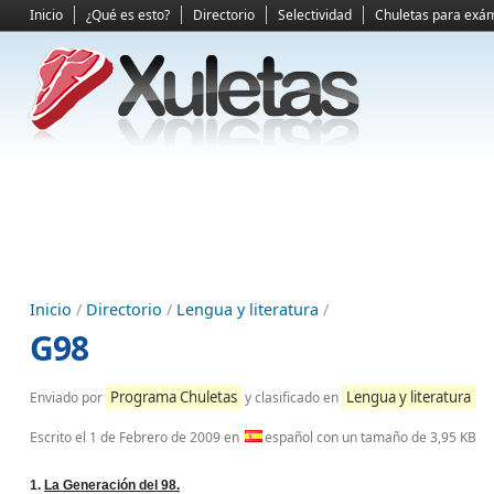
Inicio
¿Qué es esto?
Directorio
Selectividad
Chuletas para exá
Inicio
/
Directorio
/
Lengua y literatura
/
G98
Programa Chuletas
Lengua y literatura
Enviado por
y clasificado en
Escrito el
1 de Febrero de 2009
en
español con un tamaño de 3,95 KB
1.
La Generación del 98.