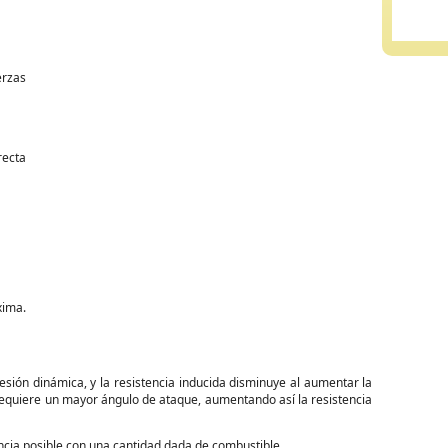
erzas
recta
ima.
esión dinámica, y la resistencia inducida disminuye al aumentar la
requiere un mayor ángulo de ataque, aumentando así la resistencia
ncia posible con una cantidad dada de combustible.