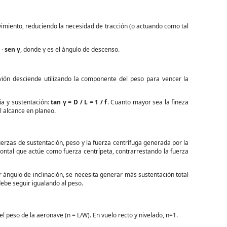
imiento, reduciendo la necesidad de tracción (o actuando como tal
 · sen γ
, donde γ es el ángulo de descenso.
avión desciende utilizando la componente del peso para vencer la
ia y sustentación:
tan γ = D / L = 1 / f
. Cuanto mayor sea la fineza
l alcance en planeo.
uerzas de sustentación, peso y la fuerza centrífuga generada por la
ontal que actúe como fuerza centrípeta, contrarrestando la fuerza
r ángulo de inclinación, se necesita generar más sustentación total
debe seguir igualando al peso.
 el peso de la aeronave (n = L/W). En vuelo recto y nivelado, n=1.