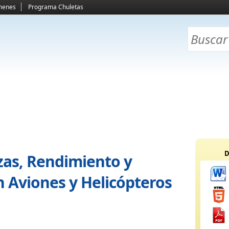
menes
Programa Chuletas
D
zas, Rendimiento y
n Aviones y Helicópteros