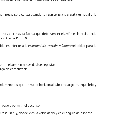
a fineza, se alcanza cuando la
resistencia parásita
es igual a la
 · d / t = F · V). La fuerza que debe vencer el avión es la resistencia
 es:
Preq = Dtot · V
.
da) es inferior a la
velocidad de tracción mínima
(velocidad para la
en el aire sin necesidad de repostar.
arga de combustible.
ndamentales que en vuelo horizontal. Sin embargo, su equilibrio y
 peso y permitir el ascenso.
C = V · sen γ
, donde V es la velocidad y γ es el ángulo de ascenso.