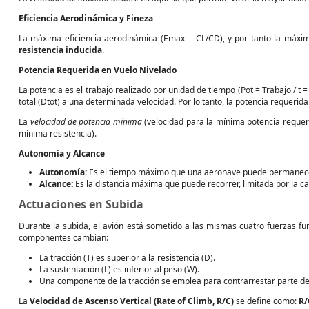
Eficiencia Aerodinámica y Fineza
La máxima eficiencia aerodinámica (Emax = CL/CD), y por tanto la máxim
resistencia inducida
.
Potencia Requerida en Vuelo Nivelado
La potencia es el trabajo realizado por unidad de tiempo (Pot = Trabajo / t = F
total (Dtot) a una determinada velocidad. Por lo tanto, la potencia requerida
La
velocidad de potencia mínima
(velocidad para la mínima potencia requeri
mínima resistencia).
Autonomía y Alcance
Autonomía:
Es el tiempo máximo que una aeronave puede permanecer 
Alcance:
Es la distancia máxima que puede recorrer, limitada por la c
Actuaciones en Subida
Durante la subida, el avión está sometido a las mismas cuatro fuerzas fu
componentes cambian:
La tracción (T) es superior a la resistencia (D).
La sustentación (L) es inferior al peso (W).
Una componente de la tracción se emplea para contrarrestar parte del
La
Velocidad de Ascenso Vertical (Rate of Climb, R/C)
se define como:
R/