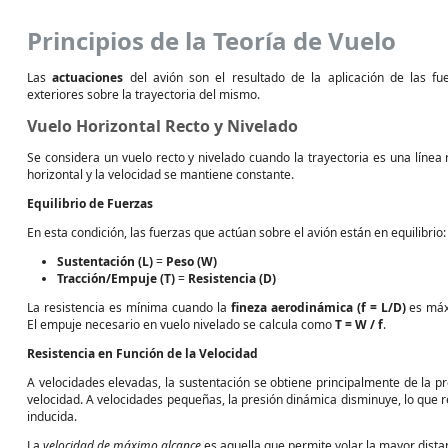
Principios de la Teoría de Vuelo
Las
actuaciones
del avión son el resultado de la aplicación de las fu
exteriores sobre la trayectoria del mismo.
Vuelo Horizontal Recto y Nivelado
Se considera un vuelo recto y nivelado cuando la trayectoria es una línea 
horizontal y la velocidad se mantiene constante.
Equilibrio de Fuerzas
En esta condición, las fuerzas que actúan sobre el avión están en equilibrio:
Sustentación (L)
=
Peso (W)
Tracción/Empuje (T)
=
Resistencia (D)
La resistencia es mínima cuando la
fineza aerodinámica (f = L/D)
es máx
El empuje necesario en vuelo nivelado se calcula como
T = W / f
.
Resistencia en Función de la Velocidad
A velocidades elevadas, la sustentación se obtiene principalmente de la pr
velocidad. A velocidades pequeñas, la presión dinámica disminuye, lo que 
inducida.
La
velocidad de máximo alcance
es aquella que permite volar la mayor dista