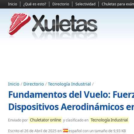
Inicio
¿Qué es esto?
Directorio
Selectividad
Chuletas para exá
Inicio
/
Directorio
/
Tecnología Industrial
/
Fundamentos del Vuelo: Fuer
Dispositivos Aerodinámicos e
Chuletator online
Tecnología Industrial
Enviado por
y clasificado en
Escrito el
26 de Abril de 2025
en
español con un tamaño de 9,93 KB