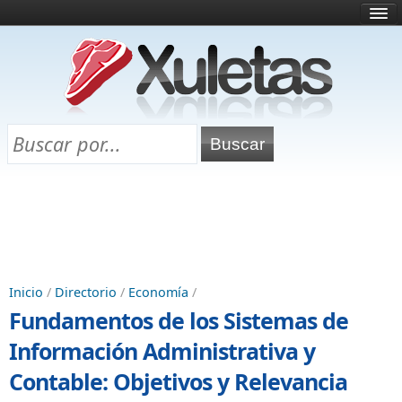
Inicio
¿Qué es esto?
Directorio
Selectividad
Chuletas para exámenes
Programa Chuletas
Inicio
/
Directorio
/
Economía
/
Fundamentos de los Sistemas de
Información Administrativa y
Contable: Objetivos y Relevancia