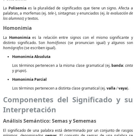
La
Polisemia
es la pluralidad de significados que tiene un signo. Afecta a
palabras, a morfemas (ej.
tele-
), sintagmas y enunciados (ej.
la evaluación de
los alumnos
) y textos.
Homonimia
La
Homonimia
es la relación entre signos con el mismo significante y
distinto significado. Son
homófonos
(se pronuncian igual) y algunos son
homógrafos
(se escriben igual).
Homonimia Absoluta
Los términos pertenecen a la misma clase gramatical (ej.
banda
:
cinta
y
grupo
).
Homonimia Parcial
Los términos pertenecen a distinta clase gramatical (ej.
valla
/
vaya
).
Componentes del Significado y su
Interpretación
Análisis Semántico: Semas y Sememas
El significado de una palabra está determinado por un conjunto de rasgos
mínimos, denominados
semas
. El conjunto de semas de una palabra se