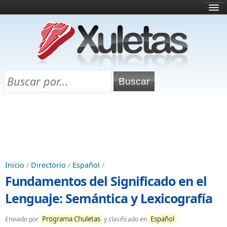
Inicio
¿Qué es esto?
Directorio
Selectividad
Chuletas para exámenes
Programa Chuletas
Inicio
/
Directorio
/
Español
/
Fundamentos del Significado en el
Lenguaje: Semántica y Lexicografía
Programa Chuletas
Español
Enviado por
y clasificado en