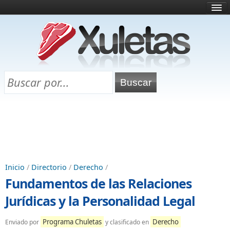
Inicio
¿Qué es esto?
Directorio
Selectividad
Chuletas para exámenes
Programa Chuletas
Inicio
/
Directorio
/
Derecho
/
Fundamentos de las Relaciones
Jurídicas y la Personalidad Legal
Programa Chuletas
Derecho
Enviado por
y clasificado en