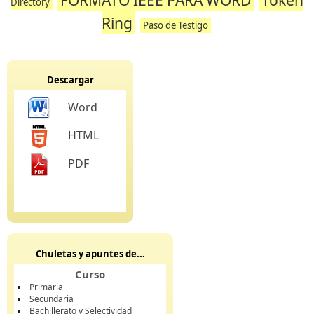
Directory
Ring
Paso de Testigo
Descargar
Word
HTML
PDF
Chuletas y apuntes de...
Curso
Primaria
Secundaria
Bachillerato y Selectividad