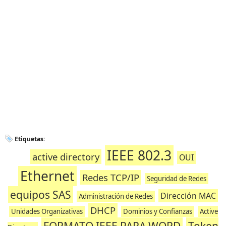
Etiquetas:
IEEE 802.3
active directory
OUI
Ethernet
Redes TCP/IP
Seguridad de Redes
equipos SAS
Dirección MAC
Administración de Redes
DHCP
Unidades Organizativas
Dominios y Confianzas
Active
FORMATO IEEE PARA WORD
Token