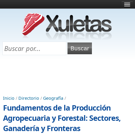
Inicio
¿Qué es esto?
Directorio
Selectividad
Chuletas para exámenes
Programa Chuletas
Inicio
/
Directorio
/
Geografía
/
Fundamentos de la Producción
Agropecuaria y Forestal: Sectores,
Ganadería y Fronteras