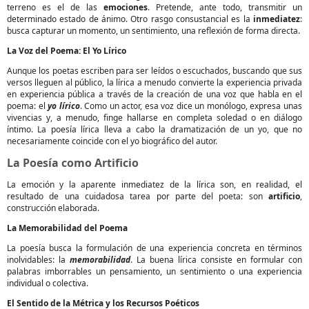
terreno es el de las
emociones
. Pretende, ante todo, transmitir un
determinado estado de ánimo. Otro rasgo consustancial es la
inmediatez
:
busca capturar un momento, un sentimiento, una reflexión de forma directa.
La Voz del Poema: El Yo Lírico
Aunque los poetas escriben para ser leídos o escuchados, buscando que sus
versos lleguen al público, la lírica a menudo convierte la experiencia privada
en experiencia pública a través de la creación de una voz que habla en el
poema: el
yo lírico
. Como un actor, esa voz dice un monólogo, expresa unas
vivencias y, a menudo, finge hallarse en completa soledad o en diálogo
íntimo. La poesía lírica lleva a cabo la dramatización de un yo, que no
necesariamente coincide con el yo biográfico del autor.
La Poesía como Artificio
La emoción y la aparente inmediatez de la lírica son, en realidad, el
resultado de una cuidadosa tarea por parte del poeta: son
artificio
,
construcción elaborada.
La Memorabilidad del Poema
La poesía busca la formulación de una experiencia concreta en términos
inolvidables: la
memorabilidad
. La buena lírica consiste en formular con
palabras imborrables un pensamiento, un sentimiento o una experiencia
individual o colectiva.
El Sentido de la Métrica y los Recursos Poéticos