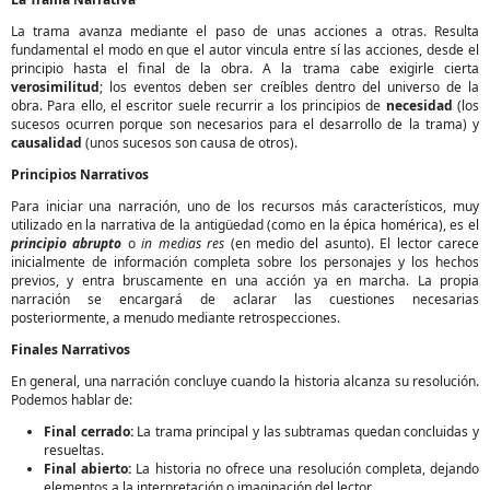
La trama avanza mediante el paso de unas acciones a otras. Resulta
fundamental el modo en que el autor vincula entre sí las acciones, desde el
principio hasta el final de la obra. A la trama cabe exigirle cierta
verosimilitud
; los eventos deben ser creíbles dentro del universo de la
obra. Para ello, el escritor suele recurrir a los principios de
necesidad
(los
sucesos ocurren porque son necesarios para el desarrollo de la trama) y
causalidad
(unos sucesos son causa de otros).
Principios Narrativos
Para iniciar una narración, uno de los recursos más característicos, muy
utilizado en la narrativa de la antigüedad (como en la épica homérica), es el
principio abrupto
o
in medias res
(en medio del asunto). El lector carece
inicialmente de información completa sobre los personajes y los hechos
previos, y entra bruscamente en una acción ya en marcha. La propia
narración se encargará de aclarar las cuestiones necesarias
posteriormente, a menudo mediante retrospecciones.
Finales Narrativos
En general, una narración concluye cuando la historia alcanza su resolución.
Podemos hablar de:
Final cerrado:
La trama principal y las subtramas quedan concluidas y
resueltas.
Final abierto:
La historia no ofrece una resolución completa, dejando
elementos a la interpretación o imaginación del lector.