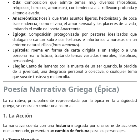
Oda:
Composición que admite temas muy diversos (filosóficos,
religiosos, heroicos, amorosos), con tendencia a la reflexión profunda y
al tono elevado.
Anacreóntica:
Poesía que trata asuntos ligeros, hedonistas y de poca
trascendencia, como el vino, el amor sensual y los placeres de la vida,
imitando el estilo del poeta Anacreonte.
Égloga:
Composición protagonizada por pastores idealizados que
dialogan o cantan sobre sus fortunas e infortunios amorosos en un
entorno natural idílico (
locus amoenus
).
Epístola:
Poema en forma de carta dirigida a un amigo o a una
persona real o ficticia, tratando temas variados (morales, filosóficos,
personales).
Elegía:
Canto de lamento por la muerte de un ser querido, la pérdida
de la juventud, una desgracia personal o colectiva, o cualquier tema
que suscite tristeza y melancolía.
Poesía Narrativa Griega (Épica)
La narrativa, principalmente representada por la épica en la antigüedad
griega, se centra en contar una historia.
1. La Acción
La narrativa cuenta con una
historia
integrada por una serie de acciones
que, a menudo, presentan un
cambio de fortuna
para los personajes.
La Trama Narrativa