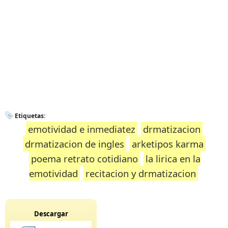
Etiquetas:
emotividad e inmediatez
drmatizacion
drmatizacion de ingles
arketipos karma
poema retrato cotidiano
la lirica en la
emotividad
recitacion y drmatizacion
Descargar