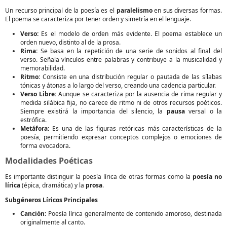
Un recurso principal de la poesía es el
paralelismo
en sus diversas formas.
El poema se caracteriza por tener orden y simetría en el lenguaje.
Verso:
Es el modelo de orden más evidente. El poema establece un
orden nuevo, distinto al de la prosa.
Rima:
Se basa en la repetición de una serie de sonidos al final del
verso. Señala vínculos entre palabras y contribuye a la musicalidad y
memorabilidad.
Ritmo:
Consiste en una distribución regular o pautada de las sílabas
tónicas y átonas a lo largo del verso, creando una cadencia particular.
Verso Libre:
Aunque se caracteriza por la ausencia de rima regular y
medida silábica fija, no carece de ritmo ni de otros recursos poéticos.
Siempre existirá la importancia del silencio, la
pausa
versal o la
estrófica.
Metáfora:
Es una de las figuras retóricas más características de la
poesía, permitiendo expresar conceptos complejos o emociones de
forma evocadora.
Modalidades Poéticas
Es importante distinguir la poesía lírica de otras formas como la
poesía no
lírica
(épica, dramática) y la
prosa
.
Subgéneros Líricos Principales
Canción:
Poesía lírica generalmente de contenido amoroso, destinada
originalmente al canto.