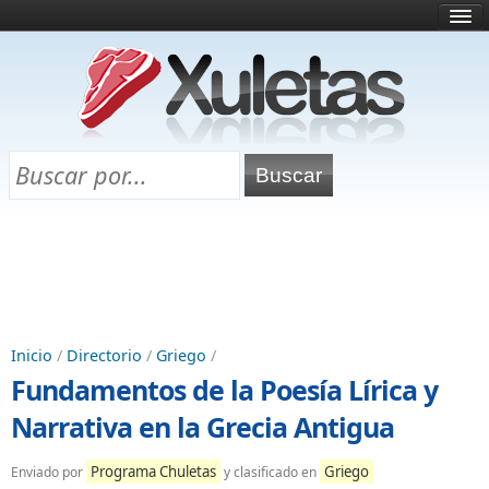
Inicio
¿Qué es esto?
Directorio
Selectividad
Chuletas para exámenes
Programa Chuletas
Inicio
/
Directorio
/
Griego
/
Fundamentos de la Poesía Lírica y
Narrativa en la Grecia Antigua
Programa Chuletas
Griego
Enviado por
y clasificado en