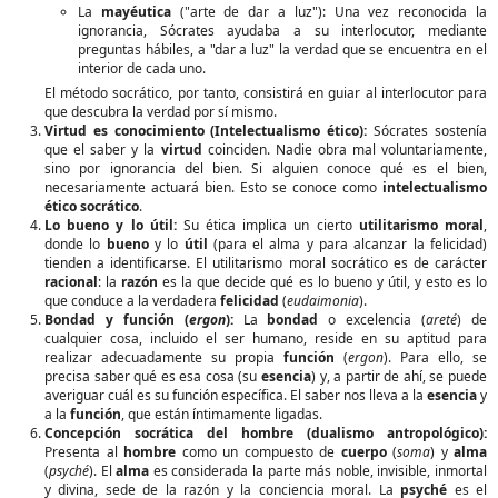
La
mayéutica
("arte de dar a luz"): Una vez reconocida la
ignorancia, Sócrates ayudaba a su interlocutor, mediante
preguntas hábiles, a "dar a luz" la verdad que se encuentra en el
interior de cada uno.
El método socrático, por tanto, consistirá en guiar al interlocutor para
que descubra la verdad por sí mismo.
Virtud es conocimiento (Intelectualismo ético):
Sócrates sostenía
que el saber y la
virtud
coinciden. Nadie obra mal voluntariamente,
sino por ignorancia del bien. Si alguien conoce qué es el bien,
necesariamente actuará bien. Esto se conoce como
intelectualismo
ético socrático
.
Lo bueno y lo útil:
Su ética implica un cierto
utilitarismo moral
,
donde lo
bueno
y lo
útil
(para el alma y para alcanzar la felicidad)
tienden a identificarse. El utilitarismo moral socrático es de carácter
racional
: la
razón
es la que decide qué es lo bueno y útil, y esto es lo
que conduce a la verdadera
felicidad
(
eudaimonia
).
Bondad y función (
ergon
):
La
bondad
o excelencia (
areté
) de
cualquier cosa, incluido el ser humano, reside en su aptitud para
realizar adecuadamente su propia
función
(
ergon
). Para ello, se
precisa saber qué es esa cosa (su
esencia
) y, a partir de ahí, se puede
averiguar cuál es su función específica. El saber nos lleva a la
esencia
y
a la
función
, que están íntimamente ligadas.
Concepción socrática del hombre (dualismo antropológico):
Presenta al
hombre
como un compuesto de
cuerpo
(
soma
) y
alma
(
psyché
). El
alma
es considerada la parte más noble, invisible, inmortal
y divina, sede de la razón y la conciencia moral. La
psyché
es el