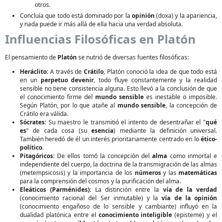
otros.
Concluía que todo está dominado por la
opinión
(doxa) y la apariencia,
y nada puede ir más allá de ella hacia una verdad absoluta.
Influencias Filosóficas en Platón
El pensamiento de
Platón
se nutrió de diversas fuentes filosóficas:
Heráclito:
A través de
Crátilo
, Platón conoció la idea de que todo está
en un
perpetuo devenir
, todo fluye constantemente y la realidad
sensible no tiene consistencia alguna. Esto llevó a la conclusión de que
el conocimiento firme del
mundo sensible
es inestable o imposible.
Según Platón, por lo que atañe al
mundo sensible
, la concepción de
Crátilo era válida.
Sócrates:
Su maestro le transmitió el intento de desentrañar el "
qué
es
" de cada cosa (su
esencia
) mediante la definición universal.
También heredó de él un interés prioritariamente centrado en lo
ético-
político
.
Pitagóricos:
De ellos tomó la concepción del
alma
como inmortal e
independiente del cuerpo, la doctrina de la transmigración de las almas
(metempsicosis) y la importancia de los
números
y las
matemáticas
para la comprensión del cosmos y la purificación del alma.
Eleáticos (Parménides):
La distinción entre la
vía de la verdad
(conocimiento racional del Ser inmutable) y la
vía de la opinión
(conocimiento engañoso de lo sensible y cambiante) influyó en la
dualidad platónica entre el
conocimiento inteligible
(episteme) y el