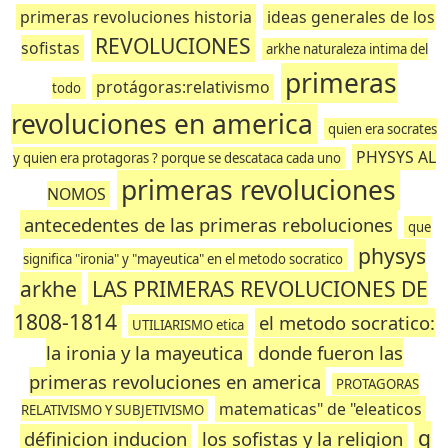
primeras revoluciones historia
ideas generales de los
REVOLUCIONES
sofistas
arkhe naturaleza intima del
primeras
protágoras:relativismo
todo
revoluciones en america
quien era socrates
PHYSYS AL
y quien era protagoras ? porque se descataca cada uno
primeras revoluciones
NOMOS
antecedentes de las primeras reboluciones
que
physys
significa "ironia" y "mayeutica" en el metodo socratico
arkhe
LAS PRIMERAS REVOLUCIONES DE
1808-1814
el metodo socratico:
UTILIARISMO etica
la ironia y la mayeutica
donde fueron las
primeras revoluciones en america
PROTAGORAS
matematicas" de "eleaticos
RELATIVISMO Y SUBJETIVISMO
q
définicion inducion
los sofistas y la religion