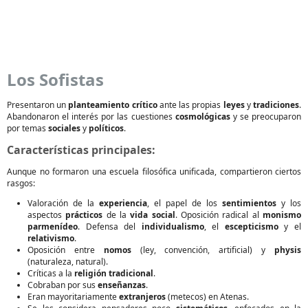
Los Sofistas
Presentaron un
planteamiento crítico
ante las propias
leyes
y
tradiciones
.
Abandonaron el interés por las cuestiones
cosmológicas
y se preocuparon
por temas
sociales
y
políticos
.
Características principales:
Aunque no formaron una escuela filosófica unificada, compartieron ciertos
rasgos:
Valoración de la
experiencia
, el papel de los
sentimientos
y los
aspectos
prácticos
de la
vida social
. Oposición radical al
monismo
parmenídeo
. Defensa del
individualismo
, el
escepticismo
y el
relativismo
.
Oposición entre
nomos
(ley, convención, artificial) y
physis
(naturaleza, natural).
Críticas a la
religión tradicional
.
Cobraban por sus
enseñanzas
.
Eran mayoritariamente
extranjeros
(metecos) en Atenas.