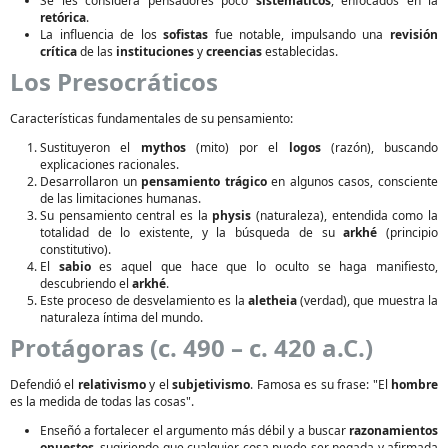
Se les considera pensadores poco
sistemáticos
, enfocados en la
retórica
.
La influencia de los
sofistas
fue notable, impulsando una
revisión
crítica
de las
instituciones
y
creencias
establecidas.
Los Presocráticos
Características fundamentales de su pensamiento:
Sustituyeron el
mythos
(mito) por el
logos
(razón), buscando
explicaciones racionales.
Desarrollaron un
pensamiento trágico
en algunos casos, consciente
de las limitaciones humanas.
Su pensamiento central es la
physis
(naturaleza), entendida como la
totalidad de lo existente, y la búsqueda de su
arkhé
(principio
constitutivo).
El
sabio
es aquel que hace que lo oculto se haga manifiesto,
descubriendo el
arkhé
.
Este proceso de desvelamiento es la
aletheia
(verdad), que muestra la
naturaleza íntima del mundo.
Protágoras (c. 490 – c. 420 a.C.)
Defendió el
relativismo
y el
subjetivismo
. Famosa es su frase: "El
hombre
es la medida de todas las cosas".
Enseñó a fortalecer el argumento más débil y a buscar
razonamientos
opuestos
, sugiriendo que cualquier cosa puede ser negada y afirmada