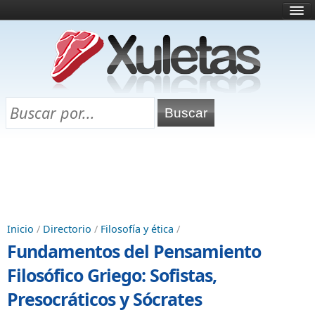
Inicio
¿Qué es esto?
Directorio
Selectividad
Chuletas para exámenes
Programa Chuletas
Inicio
/
Directorio
/
Filosofía y ética
/
Fundamentos del Pensamiento
Filosófico Griego: Sofistas,
Presocráticos y Sócrates