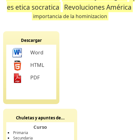
es etica socratica
Revoluciones América
importancia de la hominizacion
Descargar
Word
HTML
PDF
Chuletas y apuntes de...
Curso
Primaria
Secundaria