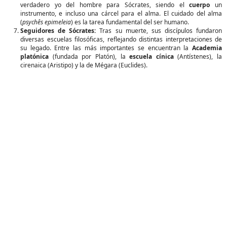
verdadero yo del hombre para Sócrates, siendo el
cuerpo
un
instrumento, e incluso una cárcel para el alma. El cuidado del alma
(
psychês epimeleia
) es la tarea fundamental del ser humano.
Seguidores de Sócrates:
Tras su muerte, sus discípulos fundaron
diversas escuelas filosóficas, reflejando distintas interpretaciones de
su legado. Entre las más importantes se encuentran la
Academia
platónica
(fundada por Platón), la
escuela cínica
(Antístenes), la
cirenaica (Aristipo) y la de Mégara (Euclides).