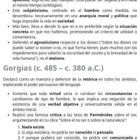
al mismo tiempo (antilogías).
Este
subjetivismo
, centrado en el
hombre
como medida, no
desemboca necesariamente en una
anarquía moral
y
política
que
haga imposible la vida en
sociedad
.
Más bien, lleva a decidir lo que es o no preferible según la
situación
concreta
en que nos hallemos, promoviendo un criterio de utilidad o
conveniencia.
Defendió el
agnosticismo
respecto a los dioses ("Sobre los dioses no
puedo saber si existen o no, ni qué forma tienen; pues muchos son los
impedimentos para saberlo: la oscuridad del asunto y la brevedad de la
vida humana"), no el
ateísmo
.
Gorgias (c. 485 – c. 380 a.C.)
Destacó como un maestro y defensor de la
retórica
en todos los ámbitos,
explorando el poder persuasivo del lenguaje.
Sostenía que toda
virtud
varía si cambian las
circunstancias
o
cambiamos de tipo de hombre, lo que implica una negación de la
existencia de una
verdad objetiva
y universalmente válida en el
ámbito moral.
Realizó una famosa
crítica
a las tesis de
Parménides
sobre el ser,
argumentando en su obra "Sobre el no ser o sobre la naturaleza":
Nada existe
.
Si algo existiera, no podría ser
conocido
ni
pensado
.
Y aunque pudiera ser conocido, no podría ser
comunicado
a