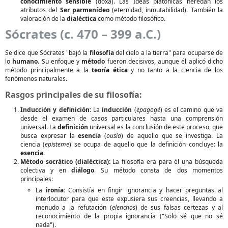
conocimiento sensible
(doxa). Las Ideas platónicas heredan los
atributos del
Ser parmenídeo
(eternidad, inmutabilidad). También la
valoración de la
dialéctica
como método filosófico.
Sócrates (c. 470 – 399 a.C.)
Se dice que Sócrates "bajó la
filosofía
del cielo a la tierra" para ocuparse de
lo
humano
. Su enfoque y
método
fueron decisivos, aunque él aplicó dicho
método principalmente a la
teoría ética
y no tanto a la ciencia de los
fenómenos naturales.
Rasgos principales de su filosofía:
Inducción y definición:
La
inducción
(
epagogé
) es el camino que va
desde el examen de casos particulares hasta una comprensión
universal. La
definición
universal es la conclusión de este proceso, que
busca expresar la
esencia
(
ousía
) de aquello que se investiga. La
ciencia (
episteme
) se ocupa de aquello que la definición concluye: la
esencia
.
Método socrático (dialéctica):
La filosofía era para él una búsqueda
colectiva y en
diálogo
. Su método consta de dos momentos
principales:
La
ironía:
Consistía en fingir ignorancia y hacer preguntas al
interlocutor para que este expusiera sus creencias, llevando a
menudo a la refutación (
elenchos
) de sus falsas certezas y al
reconocimiento de la propia ignorancia ("Solo sé que no sé
nada").