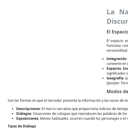
La Na
Discu
El Espaci
El espacio e
Funciona com
verosimilitud 
Integración
convierte en
Espacios In
significados 
Geografía Li
Ejemplo:
Torre
Modos de
Son las formas en que el narrador presenta la información y las voces de lo
Descripciones:
El marco narrativo que proporciona indicios de tiempo,
Diálogos:
Situaciones de coloquio que reproducen las palabras de los per
Exposiciones:
Menos habituales, ocurren cuando los personajes o el n
Tipos de Diálogo