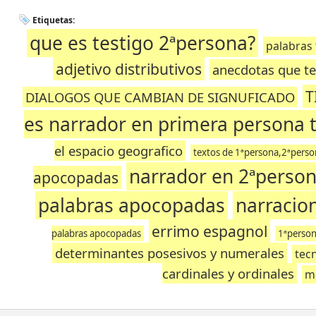
Etiquetas:
que es testigo 2ªpersona?
palabras
adjetivo distributivos
anecdotas que te
T
DIALOGOS QUE CAMBIAN DE SIGNUFICADO
es narrador en primera persona 
el espacio geografico
textos de 1ªpersona,2ªperso
narrador en 2ªperso
apocopadas
palabras apocopadas
narracion
errimo espagnol
palabras apocopadas
1ªperson
determinantes posesivos y numerales
tec
cardinales y ordinales
m