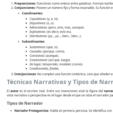
Preposiciones:
Funcionan como enlace entre palabras. Forman tambié
Conjunciones:
Poseen un número fijo y forma invariable. Su función e
Coordinantes:
Copulativas:
(y, e, ni).
Disyuntivas:
(o, u).
Adversativas:
(pero, sino, mas, aunque).
Explicativas:
(es decir, esto es).
Distributivas:
(ya... ya..., bien... bien...).
Subordinantes:
Sustantivas:
(que, si).
Causales:
(porque, como).
Concesivas:
(aunque).
Consecutivas:
(así que, luego).
De lugar, temporales, modales:
(como).
Condicionales, finales.
Interjecciones:
No cumplen una función sintáctica, sino que añaden e
Técnicas Narrativas y Tipos de Nar
El
autor
es el escritor real. Entre sus invenciones está la figura del
narra
vista narrativo o perspectiva es el lugar desde el que se sitúa el narrador pa
Tipos de Narrador
Narrador Protagonista:
Habla en primera persona. Se identifica con el