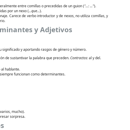
ralmente entre comillas o precedidas de un guion (
"...: ..."
).
idas por un nexo (
...que...
).
aje. Carece de verbo introductor y de nexos, no utiliza comillas, y
rio.
rminantes y Adjetivos
u significado y aportando rasgos de género y número.
ón de sustantivar la palabra que preceden.
Contractos:
al y del.
 al hablante.
 siempre funcionan como determinantes.
 varios, mucho).
presar sorpresa.
es