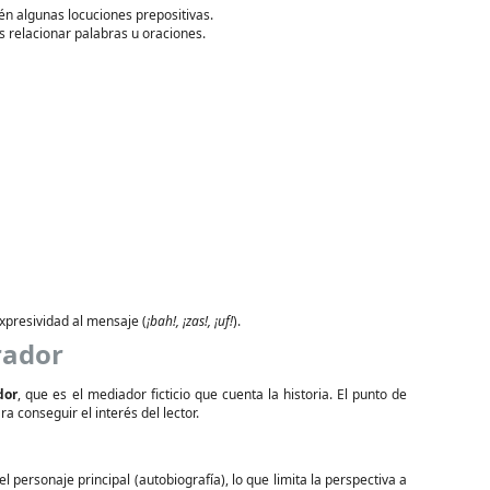
n algunas locuciones prepositivas.
s relacionar palabras u oraciones.
xpresividad al mensaje (
¡bah!, ¡zas!, ¡uf!
).
rador
dor
, que es el mediador ficticio que cuenta la historia. El punto de
ra conseguir el interés del lector.
 personaje principal (autobiografía), lo que limita la perspectiva a