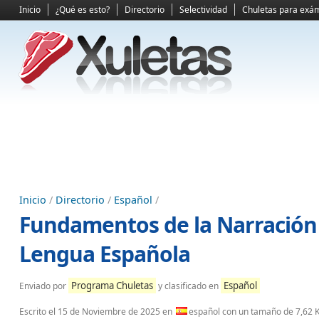
Inicio
¿Qué es esto?
Directorio
Selectividad
Chuletas para exá
Inicio
/
Directorio
/
Español
/
Fundamentos de la Narración y
Lengua Española
Programa Chuletas
Español
Enviado por
y clasificado en
Escrito el
15 de Noviembre de 2025
en
español con un tamaño de 7,62 