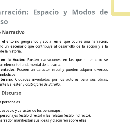
rración: Espacio y Modos de
rso
o Narrativo
s el entorno geográfico y social en el que ocurre una narración.
o un escenario que contribuye al desarrollo de la acción y a la
de la historia.
 en la Acción:
Existen narraciones en las que el espacio se
 un elemento fundamental de la trama.
ventados:
Poseen un carácter irreal y pueden adquirir diversos
simbólicos.
teraria:
Ciudades inventadas por los autores para sus obras.
nte Ballester y
Castroforte de Baralla
.
 Discurso
s personajes.
 espacio y carácter de los personajes.
sonajes (estilo directo) o las relatan (estilo indirecto).
arrador manifiestan sus ideas y discurren sobre ellas.