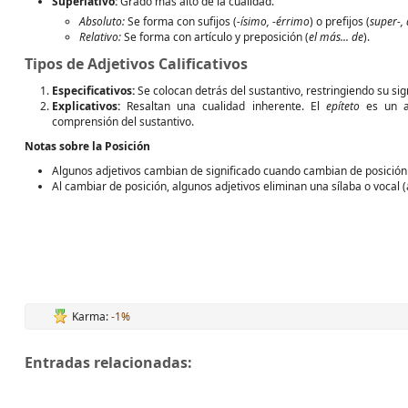
Superlativo:
Grado más alto de la cualidad.
Absoluto:
Se forma con sufijos (
-ísimo, -érrimo
) o prefijos (
super-, 
Relativo:
Se forma con artículo y preposición (
el más... de
).
Tipos de Adjetivos Calificativos
Especificativos:
Se colocan detrás del sustantivo, restringiendo su sig
Explicativos:
Resaltan una cualidad inherente. El
epíteto
es un ad
comprensión del sustantivo.
Notas sobre la Posición
Algunos adjetivos cambian de significado cuando cambian de posición
Al cambiar de posición, algunos adjetivos eliminan una sílaba o vocal
Karma:
-1%
Entradas relacionadas: