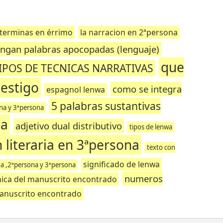
 terminas en érrimo
la narracion en 2ªpersona
ngan palabras apocopadas (lenguaje)
que
IPOS DE TECNICAS NARRATIVAS
testigo
como se integra
espagnol lenwa
5 palabras sustantivas
na y 3ªpersona
na
adjetivo dual distributivo
tipos de lenwa
 literaria en 3ªpersona
texto con
significado de lenwa
a ,2ªpersona y 3ªpersona
numeros
nica del manuscrito encontrado
anuscrito encontrado