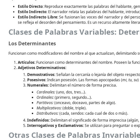
Estilo Directo:
Reproduce exactamente las palabras del hablante, gene
Estilo Indirecto:
El narrador relata las palabras del hablante, introduc
Estilo Indirecto Libre:
Se fusionan las voces del narrador y del person
se refleja el desorden del pensamiento. Es un recurso altamente litera
Clases de Palabras Variables: Dete
Los Determinantes
Funcionan como modificadores del nombre al que actualizan, delimitando s
Artículos:
Funcionan como determinantes del nombre. Poseen la funci
Adjetivos Determinativos:
Demostrativos:
Señalan la cercanía o lejanía del objeto respecto
Posesivos:
Indican posesión. Las formas apocopadas (
mi, tu, su
)
Numerales:
Delimitan el número de forma precisa.
Cardinales:
(uno, dos, tres...).
Ordinales:
(primero, segundo...).
Partitivos:
(onceavo, doceavo, partes de algo).
Multiplicativos:
(doble, triple).
Distributivos:
(cada, sendos: cada cual de dos o más).
Indefinidos:
Delimitan el significado de forma imprecisa (algún,
Interrogativos y Exclamativos:
Se utilizan para preguntar o ex
Otras Clases de Palabras Invariabl