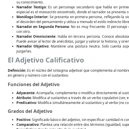
su conocimiento.
Narrador Testigo:
Es un personaje secundario que habla en primer
especial es el
manuscrito encontrado
, donde el narrador se presenta c
Monólogo Interior:
Se presenta en primera persona, reflejando la vida
el desorden del pensamiento y utiliza a menudo el estilo indirecto libre
Narrador en Segunda Persona:
No es muy frecuente. El personaje 
con otro.
Narrador Omnisciente:
Habla en tercera persona. Conoce absolutam
Puede avisar al lector de anécdotas, juzgar y valorar la historia, y orie
Narrador Objetivo:
Mantiene una postura neutra. Solo cuenta aspe
juzgarlas.
El Adjetivo Calificativo
Definición:
Es el núcleo del sintagma adjetival que complementa al nombr
en género y número con el sustantivo.
Funciones del Adjetivo
Adyacente:
Acompaña, complementa o modifica directamente al susta
Atributo:
Modifica al sustantivo a través de un verbo copulativo (ser, e
Predicativo:
Modifica simultáneamente al sustantivo y al verbo (no cop
Grados del Adjetivo
Positivo:
Significado básico del adjetivo, sin especificar cantidad ni c
Comparativo:
Plantea una relación entre dos términos (igualdad, super