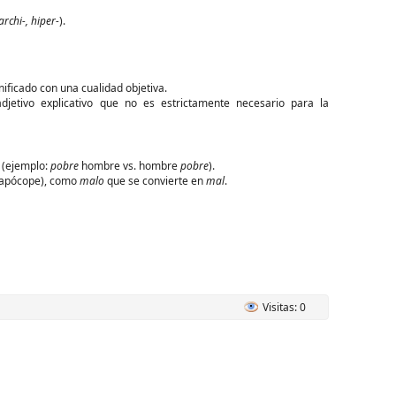
archi-, hiper-
).
nificado con una cualidad objetiva.
jetivo explicativo que no es estrictamente necesario para la
 (ejemplo:
pobre
hombre vs. hombre
pobre
).
 (apócope), como
malo
que se convierte en
mal
.
Visitas: 0