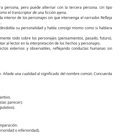
a persona, pero puede alternar con la tercera persona. Un tipo
omo el transcriptor de una ficción ajena.
 interior de los personajes sin que intervenga el narrador. Refleja
.
desdobla su personalidad y habla consigo mismo como si hablara
ente todo sobre los personajes (pensamientos, pasado, futuro).
ntar al lector en la interpretación de los hechos y personajes.
ctos externos y observables, reflejando conductas humanas sin
e. Añade una cualidad al significado del nombre común. Concuerda
ntivo.
star, parecer).
ulativo).
omparación.
ioridad o inferioridad).