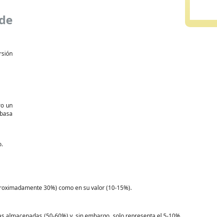
de
rsión
ro un
 basa
o.
proximadamente 30%) como en su valor (10-15%).
s almacenadas (50-60%) y, sin embargo, solo representa el 5-10%