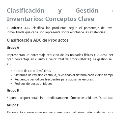
Clasificación y Gestión 
Inventarios: Conceptos Clave
El
criterio ABC
clasifica los productos según el porcentaje de inve
inmovilizada que cada uno representa sobre el total de las existencias.
Clasificación ABC de Productos
Grupo A
Representan un porcentaje reducido de las unidades físicas (10-20%), pe
gran porcentaje en cuanto al valor total del stock (80-90%). La gestión se
en:
Grado de control máximo.
Sistemas de revisión continua, revisando el sistema cada cierto tiemp
Recuentos periódicos frecuentes para subsanar errores.
Pedidos de pocas unidades.
Grupo B
Suponen un porcentaje intermedio tanto en número de unidades físicas (a
Grupo C
Representa el grupo más numeroso en cuanto al número de unidades física