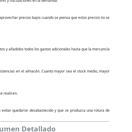
ores y fluctuaciones en la demanda.
provechar precios bajos cuando se piensa que estos precios no se
os y añadidos todos los gastos adicionales hasta que la mercancía
xistencias en el almacén. Cuanto mayor sea el stock medio, mayor
e realicen.
ra evitar quedarse desabastecido y que se produzca una rotura de
sumen Detallado