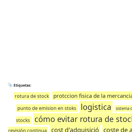
Etiquetas:
protccion fisica de la mercanci
rotura de stock
logistica
punto de emision en stoks
sistema d
cómo evitar rotura de stoc
stocks
cost d'adquisició
coste de 
revisión continua