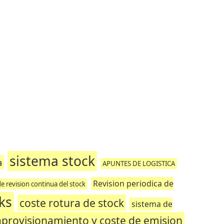
sistema stock
a
APUNTES DE LOGISTICA
Revision periodica de
e revision continua del stock
ks
coste rotura de stock
sistema de
aprovisionamiento y coste de emision