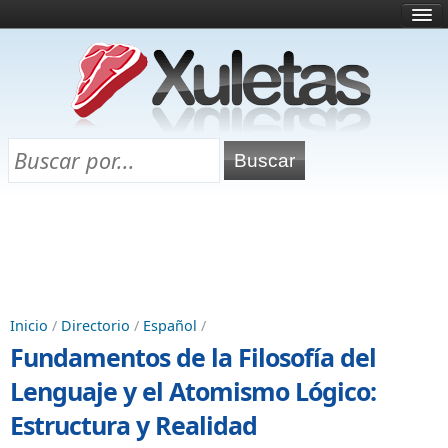
Inicio
¿Qué es esto?
Directorio
Selectividad
Chuletas para exámenes
Programa Chuletas
Inicio
/
Directorio
/
Español
/
Fundamentos de la Filosofía del
Lenguaje y el Atomismo Lógico:
Estructura y Realidad