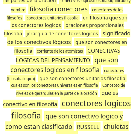
las partes de la oración
conectivos logicosfilosofia significado y
filosofia conectores
nombre
conectores de los
en filosofia que son
filosofos
conectores unitarios filosofia
los conectores logicos
oraciones proporcionales
significado
filosofia
jerarquia de conectores logicos
de los conectivos lógicos
que son conectores en
CONECTIVAS
filosofia
corriente de los atomistas
que son
LOGICAS DEL PENSAMIENTO
conectores logicos en filosofia
conectores
que son conectores unitarios filosofia
(filosofia logica)
cuales son los conectores universales en filosofia
Concepto de
que es
niveles de gerarquias en la parte de la oración
conectores logicos
conectivo en filosofia
filosofia
que son conectivo logico y
como estan clasificado
chuletas
RUSSELL