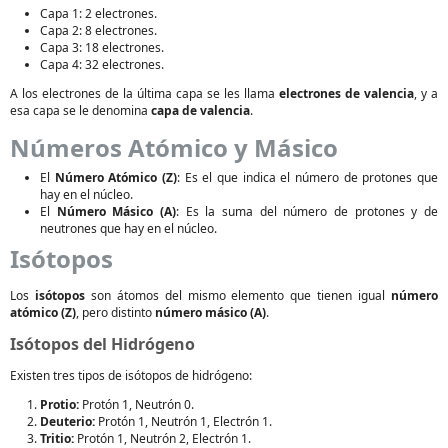
Capa 1: 2 electrones.
Capa 2: 8 electrones.
Capa 3: 18 electrones.
Capa 4: 32 electrones.
A los electrones de la última capa se les llama
electrones de valencia
, y a
esa capa se le denomina
capa de valencia
.
Números Atómico y Másico
El
Número Atómico (Z)
: Es el que indica el número de protones que
hay en el núcleo.
El
Número Másico (A)
: Es la suma del número de protones y de
neutrones que hay en el núcleo.
Isótopos
Los
isótopos
son átomos del mismo elemento que tienen igual
número
atómico (Z)
, pero distinto
número másico (A)
.
Isótopos del Hidrógeno
Existen tres tipos de isótopos de hidrógeno:
Protio:
Protón 1, Neutrón 0.
Deuterio:
Protón 1, Neutrón 1, Electrón 1.
Tritio:
Protón 1, Neutrón 2, Electrón 1.