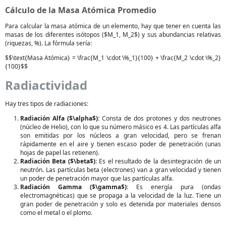
Cálculo de la Masa Atómica Promedio
Para calcular la masa atómica de un elemento, hay que tener en cuenta las
masas de los diferentes isótopos ($M_1, M_2$) y sus abundancias relativas
(riquezas, %). La fórmula sería:
$$\text{Masa Atómica} = \frac{M_1 \cdot \%_1}{100} + \frac{M_2 \cdot \%_2}
{100}$$
Radiactividad
Hay tres tipos de radiaciones:
Radiación Alfa ($\alpha$):
Consta de dos protones y dos neutrones
(núcleo de Helio), con lo que su número másico es 4. Las partículas alfa
son emitidas por los núcleos a gran velocidad, pero se frenan
rápidamente en el aire y tienen escaso poder de penetración (unas
hojas de papel las retienen).
Radiación Beta ($\beta$):
Es el resultado de la desintegración de un
neutrón. Las partículas beta (electrones) van a gran velocidad y tienen
un poder de penetración mayor que las partículas alfa.
Radiación Gamma ($\gamma$):
Es energía pura (ondas
electromagnéticas) que se propaga a la velocidad de la luz. Tiene un
gran poder de penetración y solo es detenida por materiales densos
como el metal o el plomo.