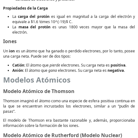
Propiedades de la Carga
La
carga del protón
es igual en magnitud a la carga del electrón y
equivale a $1.6 \times 10^{-19}$ C.
La
masa del protón
es unas 1800 veces mayor que la masa del
electrón.
Iones
Un
ion
es un átomo que ha ganado o perdido electrones, por lo tanto, posee
una carga neta. Puede ser de dos tipos:
Catión:
El átomo que
pierde
electrones. Su carga neta es
positiva
.
Anión:
El átomo que
gana
electrones. Su carga neta es
negativa
.
Modelos Atómicos
Modelo Atómico de Thomson
Thomson imaginó el átomo como una especie de esfera positiva continua en
la que se encuentran incrustados los electrones, similar a un “pudín de
pasas”.
El modelo de Thomson era bastante razonable y, además, proporcionaba
información sobre la formación de los iones.
Modelo Atómico de Rutherford (Modelo Nuclear)