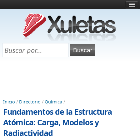
Inicio
¿Qué es esto?
Directorio
Selectividad
Chuletas para exámenes
Programa Chuletas
Inicio
/
Directorio
/
Química
/
Fundamentos de la Estructura
Atómica: Carga, Modelos y
Radiactividad