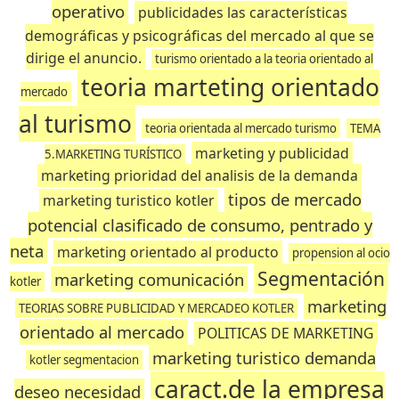
operativo
publicidades las características
demográficas y psicográficas del mercado al que se
dirige el anuncio.
turismo orientado a la teoria orientado al
teoria marteting orientado
mercado
al turismo
teoria orientada al mercado turismo
TEMA
marketing y publicidad
5.MARKETING TURÍSTICO
marketing prioridad del analisis de la demanda
tipos de mercado
marketing turistico kotler
potencial clasificado de consumo, pentrado y
neta
marketing orientado al producto
propension al ocio
Segmentación
marketing comunicación
kotler
marketing
TEORIAS SOBRE PUBLICIDAD Y MERCADEO KOTLER
orientado al mercado
POLITICAS DE MARKETING
marketing turistico demanda
kotler segmentacion
caract.de la empresa
deseo necesidad