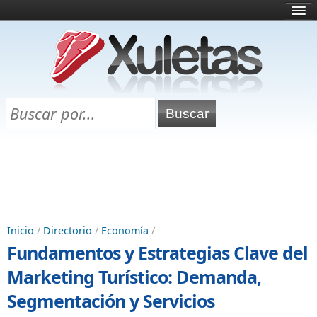
Inicio
¿Qué es esto?
Directorio
Selectividad
Chuletas para exámenes
Programa Chuletas
Inicio
/
Directorio
/
Economía
/
Fundamentos y Estrategias Clave del
Marketing Turístico: Demanda,
Segmentación y Servicios