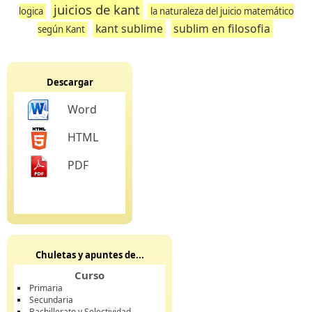
juicios de kant
logica
la naturaleza del juicio matemático
kant sublime
sublim en filosofia
según Kant
Descargar
Word
HTML
PDF
Chuletas y apuntes de...
Curso
Primaria
Secundaria
Bachillerato y Selectividad