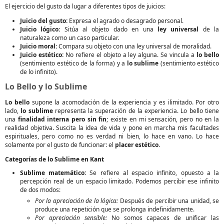
El ejercicio del gusto da lugar a diferentes tipos de juicios:
Juicio del gusto:
Expresa el agrado o desagrado personal.
Juicio lógico:
Sitúa al objeto dado en una
ley universal
de la
naturaleza como un caso particular.
Juicio moral:
Compara su objeto con una ley universal de moralidad.
Juicio estético:
No refiere el objeto a ley alguna. Se vincula a
lo bello
(sentimiento estético de la forma) y a
lo sublime
(sentimiento estético
de lo infinito).
Lo Bello y lo Sublime
Lo bello
supone la acomodación de la experiencia y es ilimitado. Por otro
lado,
lo sublime
representa la superación de la experiencia. Lo bello tiene
una
finalidad interna pero sin fin
; existe en mi sensación, pero no en la
realidad objetiva. Suscita la idea de vida y pone en marcha mis facultades
espirituales, pero como no es verdad ni bien, lo hace en vano. Lo hace
solamente por el gusto de funcionar: el
placer estético
.
Categorías de lo Sublime en Kant
Sublime matemático:
Se refiere al espacio infinito, opuesto a la
percepción real de un espacio limitado. Podemos percibir ese infinito
de dos modos:
Por la apreciación de la lógica:
Después de percibir una unidad, se
produce una repetición que se prolonga indefinidamente.
Por apreciación sensible:
No somos capaces de unificar las