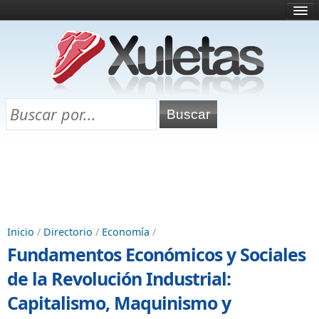
Inicio
¿Qué es esto?
Directorio
Selectividad
Chuletas para exámenes
Programa Chuletas
Inicio
/
Directorio
/
Economía
/
Fundamentos Económicos y Sociales
de la Revolución Industrial:
Capitalismo, Maquinismo y