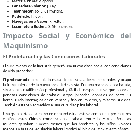
Materia Prima:
Algodón.
Lanzadera Volante:
J. Kay.
Telar mecánico:
E. Cartwright.
Pudelado:
H. Cort.
Navegación a Vapor:
R. Fulton.
Locomotora Rocket:
G. Stephenson.
Impacto Social y Económico del
Maquinismo
El Proletariado y las Condiciones Laborales
El surgimiento de la industria generó una nueva clase social con condiciones
de vida precarias:
El
proletariado
constituía la masa de los trabajadores industriales, y ocupó
la franja inferior de la nueva sociedad clasista. Era una mano de obra barata,
sin apenas cualificación profesional y fácil de despedir. Tuvo que soportar
penosas condiciones de trabajo: largas jornadas laborales de hasta 13
horas; ruido intenso; calor en verano y frío en invierno, y míseros sueldos.
También estaban sometidos a una dura disciplina laboral.
Una gran parte de la mano de obra industrial estuvo compuesta por mujeres
y niños; estos últimos comenzaban a trabajar entre los 5 y 7 años. Las
mujeres ganaban 2 veces menos que los hombres, y los niños 3 veces
menos. La falta de legislación laboral motivó el inicio del
movimiento obrero
.