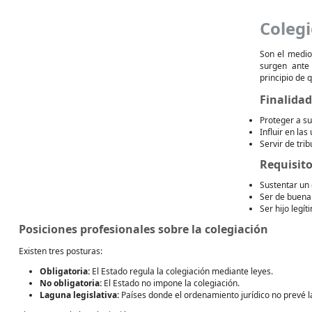
Colegi
Son el medio
surgen ante
principio de 
Finalida
Proteger a su
Influir en las
Servir de trib
Requisit
Sustentar un
Ser de buena
Ser hijo legí
Posiciones profesionales sobre la colegiación
Existen tres posturas:
Obligatoria:
El Estado regula la colegiación mediante leyes.
No obligatoria:
El Estado no impone la colegiación.
Laguna legislativa:
Países donde el ordenamiento jurídico no prevé la