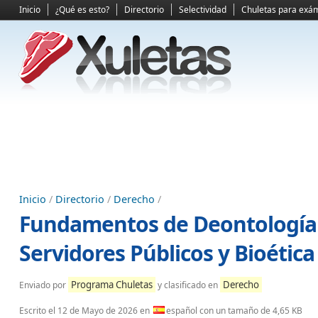
Inicio
¿Qué es esto?
Directorio
Selectividad
Chuletas para exá
Inicio
/
Directorio
/
Derecho
/
Fundamentos de Deontología P
Servidores Públicos y Bioética
Programa Chuletas
Derecho
Enviado por
y clasificado en
Escrito el
12 de Mayo de 2026
en
español con un tamaño de 4,65 KB