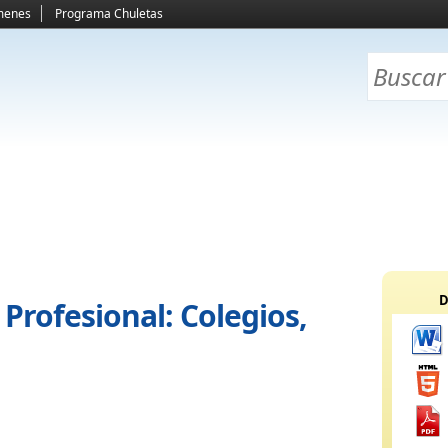
menes
Programa Chuletas
D
rofesional: Colegios,