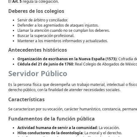
El
Art. 5
regula la colegiación.
Deberes de los colegios
Servir de árbitro y conciliador.
Defender a los agremiados de ataques injustos.
Llamar la atención cuando no se cumplan los deberes.
Buscar la superación profesional.
Mantener a los miembros informados y actualizados.
Antecedentes históricos
Organización de escribanos en la Nueva España (1573):
Cofradía de
Cédula del 21 de junio de 1760:
Real Colegio de Abogados de México, 
Servidor Público
Es la persona física que desempeña un trabajo material, intelectual o físi
derecho público, con la finalidad de atender necesidades sociales.
Características
Se caracterizan por su vocación, carácter humanístico, constancia, permanenci
Fundamentos de la función pública
Actividad humana de servir a la comunidad:
La vocación.
Hilos conductores de la deontología:
La moral y el derecho.