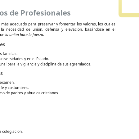
os de Profesionales
 más adecuado para preservar y fomentar los valores, los cuales
 la necesidad de unión, defensa y elevación, basándose en el
que
la unión hace la fuerza
.
des
s familias.
 universidades y en el Estado.
unal para la vigilancia y disciplina de sus agremiados.
os
 examen.
 fe y costumbres.
timo de padres y abuelos cristianos.
 colegiación.