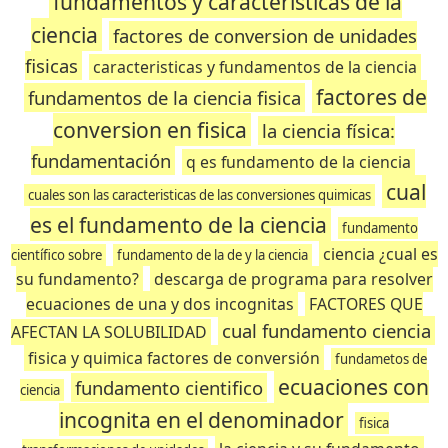
fundamentos y caracteristicas de la
ciencia
factores de conversion de unidades
fisicas
caracteristicas y fundamentos de la ciencia
factores de
fundamentos de la ciencia fisica
conversion en fisica
la ciencia física:
fundamentación
q es fundamento de la ciencia
cual
cuales son las caracteristicas de las conversiones quimicas
es el fundamento de la ciencia
fundamento
ciencia ¿cual es
científico sobre
fundamento de la de y la ciencia
su fundamento?
descarga de programa para resolver
ecuaciones de una y dos incognitas
FACTORES QUE
cual fundamento ciencia
AFECTAN LA SOLUBILIDAD
fisica y quimica factores de conversión
fundametos de
ecuaciones con
fundamento cientifico
ciencia
incognita en el denominador
fisica