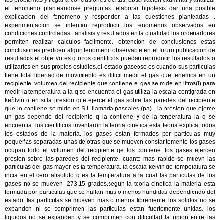
los problemas y llegar a conclusiones ciertas. observacion examinar y analizar
el fenomeno planteandose preguntas. elaborar hipotesis dar una posible
explicacion del fenomeno y responder a las cuestiones planteadas .
experimentacion se intentan reproducir los fenomenos observados en
condiciones controladas . analisis y resultados en la ctualidad los ordenadores
permiten realizar calculos facilmente. obtencion de conclusiones estas
conclusiones predicen algun fenomeno observable en el futuro.publicacion de
resultados el objetivo es q otros cientificos puedan reproducir los resultados o
utilizarlos en sus propios estudios.el estado gaseoso es cuando sus particulas
tiene total libertad de movimiento es dificil medir el gas que tenemos en un
recipiente. volumen del recipiente que contiene el gas se mide en litros(l) para
medir la temperatura a la q se encuentra el gas utiliza la escala centigrada en
keñlvin o en si.la presion que ejerce el gas sobre las paredes del recipiente
que lo contiene se mide en S.I. llamada pascales (pa) . la presion que ejerce
un gas depende del recipiente q la contiene y de la tenperatura la q se
encuentra. los cientificos inventaron la teoria cinetica esta teoria explica todos
los estados de la materia. los gases estan formados por particulas muy
pequeñas separadas unas de otras que se mueven constantemente los gases
ocupan todo el volumen del recipiente qe los contiene. los gases ejercen
presion sobre las paredes del recipiente. cuanto mas rapido se muevn las
particulas del gas mayor es la temperatura. la escala kelvin de temperatura se
incia en el cero absoluto q es la temperatura a la cual las particulas de los
gases no se mueven -273,15 grados.segun la teoria cinetica la materia esta
formada por particulas que se hallan mas o menos hundidas dependiendo del
estado. las particulas se mueven mas o menos libremente. los solidos no se
expanden ni se comprimen las particulas estan fuertemente unidas. los
liquidos no se expanden y se comprimen con dificultad la union entre las