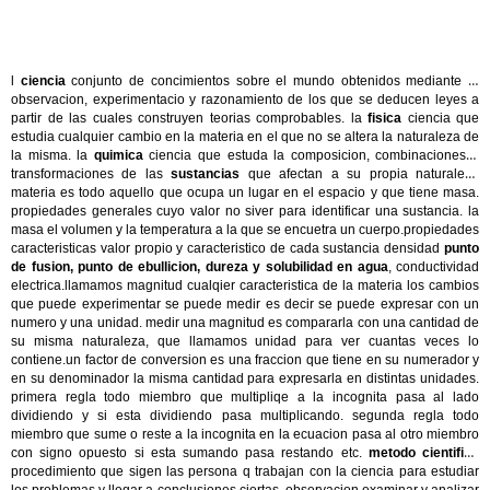
l
ciencia
conjunto de concimientos sobre el mundo obtenidos mediante la
observacion, experimentacio y razonamiento de los que se deducen leyes a
partir de las cuales construyen teorias comprobables. la
fisica
ciencia que
estudia cualquier cambio en la materia en el que no se altera la naturaleza de
la misma. la
quimica
ciencia que estuda la composicion, combinaciones y
transformaciones de las
sustancias
que afectan a su propia naturaleza
materia es todo aquello que ocupa un lugar en el espacio y que tiene masa.
propiedades generales cuyo valor no siver para identificar una sustancia. la
masa el volumen y la temperatura a la que se encuetra un cuerpo.propiedades
caracteristicas valor propio y caracteristico de cada sustancia densidad
punto
de fusion, punto de ebullicion, dureza y solubilidad en agua
, conductividad
electrica.llamamos magnitud cualqier caracteristica de la materia los cambios
que puede experimentar se puede medir es decir se puede expresar con un
numero y una unidad. medir una magnitud es compararla con una cantidad de
su misma naturaleza, que llamamos unidad para ver cuantas veces lo
contiene.un factor de conversion es una fraccion que tiene en su numerador y
en su denominador la misma cantidad para expresarla en distintas unidades.
primera regla todo miembro que multipliqe a la incognita pasa al lado
dividiendo y si esta dividiendo pasa multiplicando. segunda regla todo
miembro que sume o reste a la incognita en la ecuacion pasa al otro miembro
con signo opuesto si esta sumando pasa restando etc.
metodo cientifico
procedimiento que sigen las persona q trabajan con la ciencia para estudiar