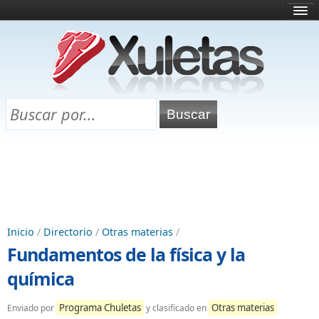
Inicio
¿Qué es esto?
Directorio
Selectividad
Chuletas para exámenes
Programa Chuletas
Inicio
/
Directorio
/
Otras materias
/
Fundamentos de la física y la
química
Programa Chuletas
Otras materias
Enviado por
y clasificado en