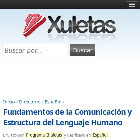
Inicio
¿Qué es esto?
Directorio
Selectividad
Chuletas para exámenes
Programa Chuletas
Inicio
/
Directorio
/
Español
/
Fundamentos de la Comunicación y
Estructura del Lenguaje Humano
Programa Chuletas
Español
Enviado por
y clasificado en