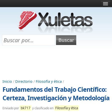
Inicio
¿Qué es esto?
Directorio
Selectividad
Chuletas para exámenes
Programa Chuletas
Inicio
/
Directorio
/
Filosofía y ética
/
Fundamentos del Trabajo Científico:
Certeza, Investigación y Metodología
bk717
Filosofía y ética
Enviado por
y clasificado en