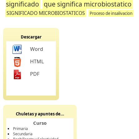
significado
que significa microbiostatico
SIGNIFICADO MICROBIOSTATICOS
Proceso de insalivacion
Descargar
Word
HTML
PDF
Chuletas y apuntes de...
Curso
Primaria
Secundaria