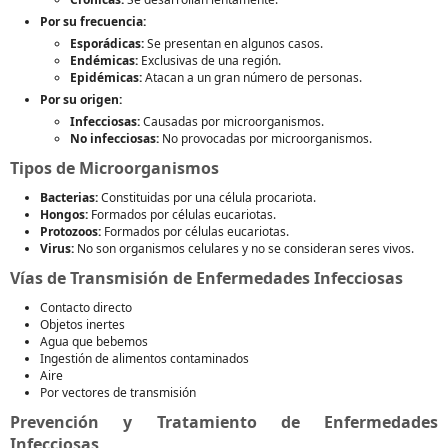
Por su frecuencia:
Esporádicas:
Se presentan en algunos casos.
Endémicas:
Exclusivas de una región.
Epidémicas:
Atacan a un gran número de personas.
Por su origen:
Infecciosas:
Causadas por microorganismos.
No infecciosas:
No provocadas por microorganismos.
Tipos de Microorganismos
Bacterias:
Constituidas por una célula procariota.
Hongos:
Formados por células eucariotas.
Protozoos:
Formados por células eucariotas.
Virus:
No son organismos celulares y no se consideran seres vivos.
Vías de Transmisión de Enfermedades Infecciosas
Contacto directo
Objetos inertes
Agua que bebemos
Ingestión de alimentos contaminados
Aire
Por vectores de transmisión
Prevención y Tratamiento de Enfermedades
Infecciosas