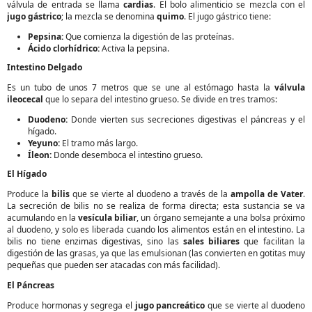
válvula de entrada se llama
cardias
. El bolo alimenticio se mezcla con el
jugo gástrico
; la mezcla se denomina
quimo
. El jugo gástrico tiene:
Pepsina:
Que comienza la digestión de las proteínas.
Ácido clorhídrico:
Activa la pepsina.
Intestino Delgado
Es un tubo de unos 7 metros que se une al estómago hasta la
válvula
ileocecal
que lo separa del intestino grueso. Se divide en tres tramos:
Duodeno:
Donde vierten sus secreciones digestivas el páncreas y el
hígado.
Yeyuno:
El tramo más largo.
Íleon:
Donde desemboca el intestino grueso.
El Hígado
Produce la
bilis
que se vierte al duodeno a través de la
ampolla de Vater
.
La secreción de bilis no se realiza de forma directa; esta sustancia se va
acumulando en la
vesícula biliar
, un órgano semejante a una bolsa próximo
al duodeno, y solo es liberada cuando los alimentos están en el intestino. La
bilis no tiene enzimas digestivas, sino las
sales biliares
que facilitan la
digestión de las grasas, ya que las emulsionan (las convierten en gotitas muy
pequeñas que pueden ser atacadas con más facilidad).
El Páncreas
Produce hormonas y segrega el
jugo pancreático
que se vierte al duodeno