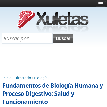
Inicio
¿Qué es esto?
Directorio
Selectividad
Chuletas para exámenes
Programa Chuletas
Inicio
/
Directorio
/
Biología
/
Fundamentos de Biología Humana y
Proceso Digestivo: Salud y
Funcionamiento