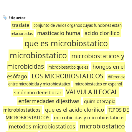
Etiquetas:
traslate
conjunto de varios organos cuyas funciones estan
masticacio huma
acido clorilico
relacionadas
que es microbiostatico
microbiostatico
microbiostaticos y
microbicidas
hongos en el
microbiostatico que es
LOS MICROBIOSTATICOS
esófago
diferencia
entre microbicida y microbiostatico
microbiostatico en espanol
VALVULA ILEOCAL
sinónimo demsbocar
enfermedades dijestivas
quimioterapia
que es el acido clorilico
microbiostaticos
TIPOS DE
MICROBIOSTATICOS
microbicidas y microbiostaticos
microbiostatico
metodos microbiostaticos