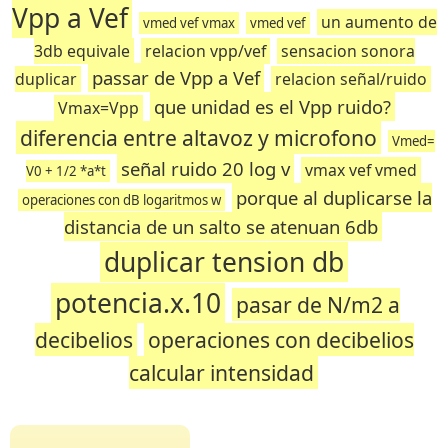
Vpp a Vef
un aumento de
vmed vef vmax
vmed vef
3db equivale
relacion vpp/vef
sensacion sonora
passar de Vpp a Vef
duplicar
relacion señal/ruido
que unidad es el Vpp ruido?
Vmax=Vpp
diferencia entre altavoz y microfono
Vmed=
señal ruido 20 log v
vmax vef vmed
V0 + 1/2 *a*t
porque al duplicarse la
operaciones con dB logaritmos w
distancia de un salto se atenuan 6db
duplicar tension db
potencia.x.10
pasar de N/m2 a
decibelios
operaciones con decibelios
calcular intensidad