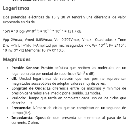
Logaritmos
Dos potencias eléctricas de 15 y 30 W tendrán una diferencia de valor
expresada en dB de...
-12
1.5
-12
15W = 10 log (W/10
) = 10
* 10
= 131.7 dB.
Vpp=2Vmax, Vmed=0.63Vmax, Vef=0.707Vmax, Vmax= Cuadrados x Time
-12
-5
Div. F=1/T, T=1/F; T=Amplitud por microsegundos <->; W= 10
; P= 2*10
;
10 inv. XY -12 Memoria; 10 inv XY 10.5.
Magnitudes
Presión Sonora:
Presión acústica que reciben las moléculas en un
2
lugar concreto por unidad de superficie (N/m
o dB).
dB:
Unidad logarítmica de relación que nos permite representar
magnitudes susceptibles de adoptar valores muy dispares.
Longitud de Onda:
La diferencia entre los máximos y mínimos de
presión generados en el medio por el sonido. (Lambda).
Periodo:
Tiempo que tarda en completar cada uno de los ciclos que
describe. T. s.
Frecuencia:
Número de ciclos que se completan en un segundo de
tiempo (Hz).
Impedancia:
Oposición que presenta un elemento al paso de la
corriente. Z ohm.