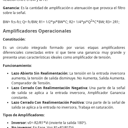
Ganancia:
Es la cantidad de amplificación o atenuación que provoca el filtro
sobre la señal.
2
BW= fcs-fci; Q= fc/BW; R1= 1/2*pi*BW*C; R2= 1/4*pi*Q
*C*BW; R3= 2R1;
Amplificadores Operacionales
Constitución:
Es un circuito integrado formado por varias etapas amplificadores
diferenciales conectadas entre sí que tiene una ganancia muy grande y
presenta unas características ideales como amplificador de tensión.
Funcionamiento:
Lazo Abierto Sin Realimentación:
La tensión en la entrada inversora
aumenta, la tensión de salida disminuye. No Aumenta, Salida Aumenta.
Comparador de Tensión.
Lazo Cerrado Con Realimentación Negativa:
Una parte de la señal
de salida se aplica a la entrada inversora, Amplificador Ganancia
constante.
Lazo Cerrado Con Realimentación Positiva:
Una parte de la señal de
salida se aplica a la entrada no inversora, Trabaja en saturación.
Tipos de Amplificadores:
Inversor:
v0=-R2/R1*Vi (invierte la salida 180º).
No inversor:
En Fase. Vo= R1+R2/R1*Vi.