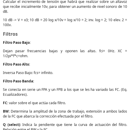
Calcular el incremento de tensión que habrá que realizar sobre un altavoz
que recibe inicialmente 10v, para obtener un aumento de nivel sonoro de 10
dB.
10 dB -> V = x3; 10 dB = 20 log x/10v = log x/10 = 2; inv. log = 2; 10 elev. 2 =
100v.
Filtros
Filtro Paso Bajo:
Dejan pasar frecuencias bajas y oponen las altas. fci= 0Hz. XC =
1/2pi*f*c=ohm.
Filtro Paso Alto:
Inversa Paso Bajo: fcs= infinito.
Filtro Paso Banda:
Se conecta en serie un FPA y un FPB a los que se les ha variado las FC. (Eq.
Ecualizadores).
FC:
valor sobre el que actúa cada filtro.
BW:
Determina la amplitud de la zona de trabajo, extensión a ambos lados
de la FC que abarca la corrección efectuada por el filtro.
Q (select):
Indica la pendiente que tiene la curva de actuación del filtro.
Relación entre el BW y la FC.