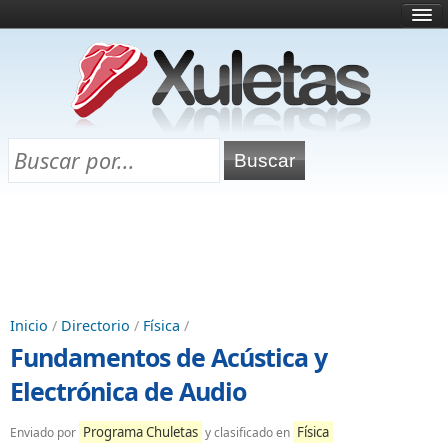
Inicio
¿Qué es esto?
Directorio
Selectividad
Chuletas para exámenes
Programa Chuletas
Inicio
/
Directorio
/
Física
/
Fundamentos de Acústica y
Electrónica de Audio
Programa Chuletas
Física
Enviado por
y clasificado en