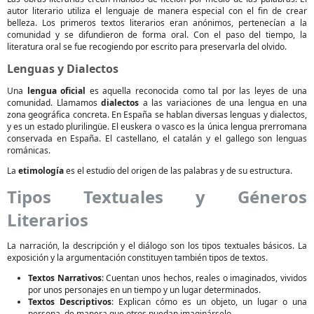
autor literario utiliza el lenguaje de manera especial con el fin de crear
belleza. Los primeros textos literarios eran anónimos, pertenecían a la
comunidad y se difundieron de forma oral. Con el paso del tiempo, la
literatura oral se fue recogiendo por escrito para preservarla del olvido.
Lenguas y Dialectos
Una
lengua oficial
es aquella reconocida como tal por las leyes de una
comunidad. Llamamos
dialectos
a las variaciones de una lengua en una
zona geográfica concreta. En España se hablan diversas lenguas y dialectos,
y es un estado plurilingüe. El euskera o vasco es la única lengua prerromana
conservada en España. El castellano, el catalán y el gallego son lenguas
románicas.
La
etimología
es el estudio del origen de las palabras y de su estructura.
Tipos Textuales y Géneros
Literarios
La narración, la descripción y el diálogo son los tipos textuales básicos. La
exposición y la argumentación constituyen también tipos de textos.
Textos Narrativos
: Cuentan unos hechos, reales o imaginados, vividos
por unos personajes en un tiempo y un lugar determinados.
Textos Descriptivos
: Explican cómo es un objeto, un lugar o una
persona, de manera que otros puedan imaginárselo.