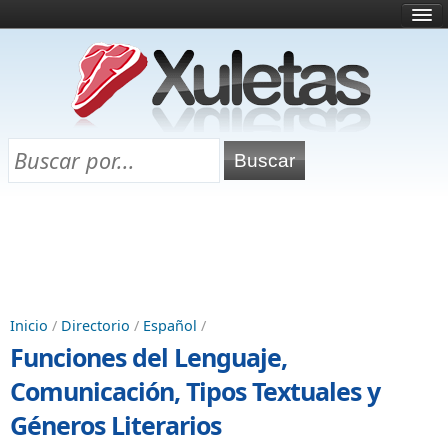
Inicio
¿Qué es esto?
Directorio
Selectividad
Chuletas para exámenes
Programa Chuletas
Inicio
/
Directorio
/
Español
/
Funciones del Lenguaje,
Comunicación, Tipos Textuales y
Géneros Literarios