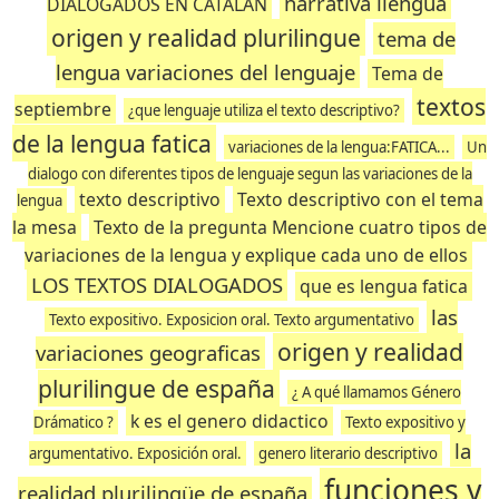
narrativa llengua
DIALOGADOS EN CATALAN
origen y realidad plurilingue
tema de
lengua variaciones del lenguaje
Tema de
textos
septiembre
¿que lenguaje utiliza el texto descriptivo?
de la lengua fatica
variaciones de la lengua:FATICA...
Un
dialogo con diferentes tipos de lenguaje segun las variaciones de la
texto descriptivo
Texto descriptivo con el tema
lengua
la mesa
Texto de la pregunta Mencione cuatro tipos de
variaciones de la lengua y explique cada uno de ellos
LOS TEXTOS DIALOGADOS
que es lengua fatica
las
Texto expositivo. Exposicion oral. Texto argumentativo
origen y realidad
variaciones geograficas
plurilingue de españa
¿ A qué llamamos Género
k es el genero didactico
Drámatico ?
Texto expositivo y
la
argumentativo. Exposición oral.
genero literario descriptivo
funciones y
realidad plurilingüe de españa