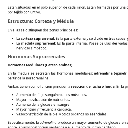
Están situadas en el polo superior de cada riñón. Están formadas por una
por tejido conjuntivo.
Estructura: Corteza y Médula
En ellas se distinguen dos zonas principales:
La
corteza suprarrenal
: Es la parte externa y se divide en tres capas:
La
médula suprarrenal
: Es la parte interna. Posee células derivada
nervioso simpático.
Hormonas Suprarrenales
Hormonas Medulares (Catecolaminas)
En la médula se secretan las hormonas medulares:
adrenalina
(epinefr
partir de la noradrenalina.
Ambas tienen como función principal la
reacción de lucha o huida
. En la 
Aumento del flujo sanguíneo a los músculos.
Mayor movilización de nutrientes.
Aumento de la glucosa en sangre.
Mayor ritmo y frecuencia cardíaca.
Vasoconstricción de la piel y otros órganos no esenciales.
Específicamente, la
adrenalina
produce un mayor aumento de glucosa en s
sobre la vasoconstricción periférica y el aumento del ritmo cardíaco.