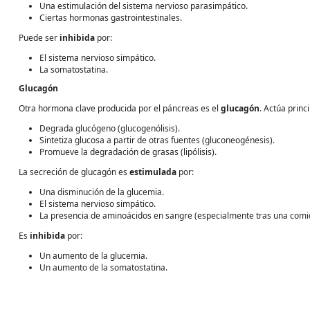
Una estimulación del sistema nervioso parasimpático.
Ciertas hormonas gastrointestinales.
Puede ser
inhibida
por:
El sistema nervioso simpático.
La somatostatina.
Glucagón
Otra hormona clave producida por el páncreas es el
glucagón
. Actúa princ
Degrada glucógeno (glucogenólisis).
Sintetiza glucosa a partir de otras fuentes (gluconeogénesis).
Promueve la degradación de grasas (lipólisis).
La secreción de glucagón es
estimulada
por:
Una disminución de la glucemia.
El sistema nervioso simpático.
La presencia de aminoácidos en sangre (especialmente tras una comid
Es
inhibida
por:
Un aumento de la glucemia.
Un aumento de la somatostatina.