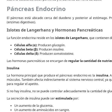
Páncreas Endocrino
El páncreas está ubicado cerca del duodeno y posterior al estómago. 
(enzimas digestivas).
Islotes de Langerhans y Hormonas Pancreáticas
La función endocrina reside en los
islotes de Langerhans
, que contienen di
Células alfa (α):
Producen
glucagón
.
Células beta (β):
Producen
insulina
.
Células delta (δ):
Producen
somatostatina
.
Las hormonas pancreáticas se encargan de
regular la cantidad de nutrie
Insulina
La hormona principal que produce el páncreas endocrino es la
insulina
. 
músculos. También afecta indirectamente al sistema nervioso central, ya qu
para regular el apetito.
Si no hay insulina, no se puede controlar adecuadamente la cantidad de gl
La secreción de insulina puede ser
estimulada
por:
Un aumento de la glucemia.
Un aumento de aminoácidos en sangre.