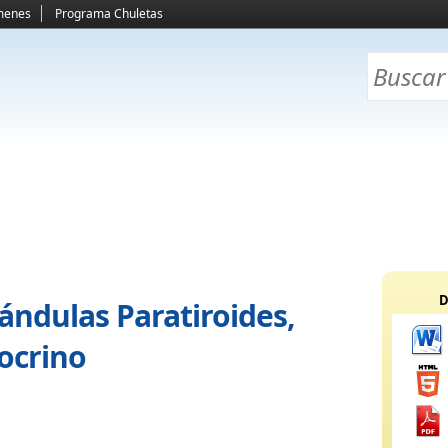
menes
Programa Chuletas
D
lándulas Paratiroides,
ocrino