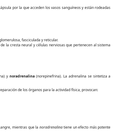
 cápsula por la que acceden los vasos sanguíneos y están rodeadas
 glomerulosa, fasciculada y reticular.
s de la cresta neural y células nerviosas que pertenecen al sistema
ina) y
noradrenalina
(norepinefrina). La adrenalina se sintetiza a
preparación de los órganos para la actividad física, provocan:
angre, mientras que la
noradrenalina
tiene un efecto más potente