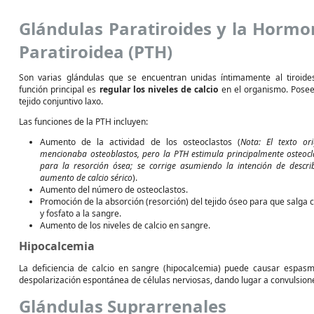
Glándulas Paratiroides y la Horm
Paratiroidea (PTH)
Son varias glándulas que se encuentran unidas íntimamente al tiroide
función principal es
regular los niveles de calcio
en el organismo. Pose
tejido conjuntivo laxo.
Las funciones de la PTH incluyen:
Aumento de la actividad de los osteoclastos (
Nota: El texto ori
mencionaba osteoblastos, pero la PTH estimula principalmente osteocl
para la resorción ósea; se corrige asumiendo la intención de describ
aumento de calcio sérico
).
Aumento del número de osteoclastos.
Promoción de la absorción (resorción) del tejido óseo para que salga c
y fosfato a la sangre.
Aumento de los niveles de calcio en sangre.
Hipocalcemia
La deficiencia de calcio en sangre (hipocalcemia) puede causar espasm
despolarización espontánea de células nerviosas, dando lugar a convulsion
Glándulas Suprarrenales