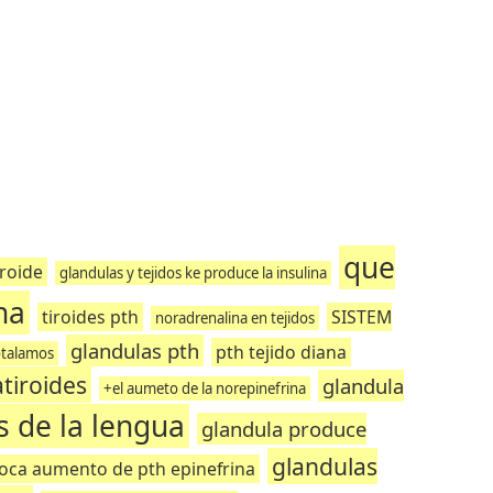
que
iroide
glandulas y tejidos ke produce la insulina
na
tiroides pth
SISTEM
noradrenalina en tejidos
glandulas pth
pth tejido diana
otalamos
tiroides
glandula
+el aumeto de la norepinefrina
s de la lengua
glandula produce
glandulas
oca aumento de pth epinefrina