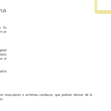
ona
s. Su
en un
ginal
astos
ir el
alcio
os musculares o arritmias cardíacas, que podrían derivar de la
es.