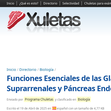
Inicio
¿Qué es esto?
Directorio
Selectividad
Chuletas para exá
Inicio
/
Directorio
/
Biología
/
Funciones Esenciales de las G
Suprarrenales y Páncreas End
Programa Chuletas
Biología
Enviado por
y clasificado en
Escrito el
19 de Abril de 2025
en
español con un tamaño de 4,77 KB