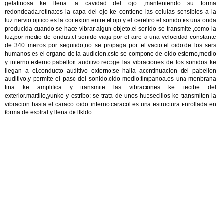
gelatinosa ke llena la cavidad del ojo ,manteniendo su forma
redondeada.retina:es la capa del ojo ke contiene las celulas sensibles a la
luz.nervio optico:es la conexion entre el ojo y el cerebro.el sonido.es una onda
producida cuando se hace vibrar algun objeto.el sonido se transmite ,como la
luz,por medio de ondas.el sonido viaja por el aire a una velocidad constante
de 340 metros por segundo,no se propaga por el vacio.el oido:de los sers
humanos es el organo de la audicion.este se compone de oido esterno,medio
y interno.externo:pabellon auditivo:recoge las vibraciones de los sonidos ke
llegan a el.conducto auditivo externo:se halla acontinuacion del pabellon
auditivo,y permite el paso del sonido.oido medio:timpanoa.es una menbrana
fina ke amplifica y transmite las vibraciones ke recibe del
exterior.martillo,yunke y estribo: se trata de unos huesecillos ke transmiten la
vibracion hasta el caracol.oido interno:caracol:es una estructura enrollada en
forma de espiral y llena de likido.