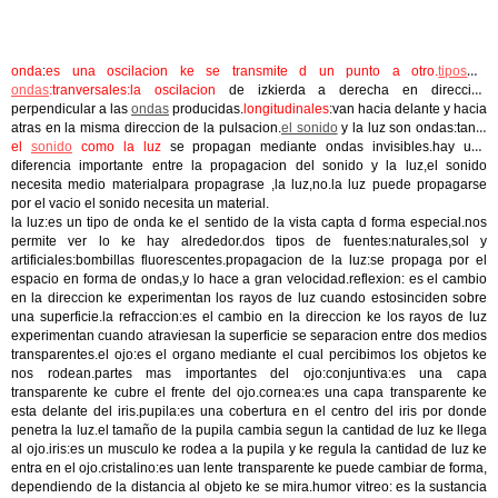
onda
:
es una oscilacion ke se transmite d un punto a otro.
tipos d
ondas
:tranversales:la oscilacion
de izkierda a derecha en direccion
perpendicular a las
ondas
producidas.
longitudinales
:van hacia delante y hacia
atras en la misma direccion de la pulsacion.
el sonido
y la luz son ondas:tanto
el
sonido
como la luz
se propagan mediante ondas invisibles.hay una
diferencia importante entre la propagacion del sonido y la luz,el sonido
necesita medio materialpara propagrase ,la luz,no.la luz puede propagarse
por el vacio el sonido necesita un material.
la luz:es un tipo de onda ke el sentido de la vista capta d forma especial.nos
permite ver lo ke hay alrededor.dos tipos de fuentes:naturales,sol y
artificiales:bombillas fluorescentes.propagacion de la luz:se propaga por el
espacio en forma de ondas,y lo hace a gran velocidad.reflexion: es el cambio
en la direccion ke experimentan los rayos de luz cuando estosinciden sobre
una superficie.la refraccion:es el cambio en la direccion ke los rayos de luz
experimentan cuando atraviesan la superficie se separacion entre dos medios
transparentes.el ojo:es el organo mediante el cual percibimos los objetos ke
nos rodean.partes mas importantes del ojo:conjuntiva:es una capa
transparente ke cubre el frente del ojo.cornea:es una capa transparente ke
esta delante del iris.pupila:es una cobertura en el centro del iris por donde
penetra la luz.el tamaño de la pupila cambia segun la cantidad de luz ke llega
al ojo.iris:es un musculo ke rodea a la pupila y ke regula la cantidad de luz ke
entra en el ojo.cristalino:es uan lente transparente ke puede cambiar de forma,
dependiendo de la distancia al objeto ke se mira.humor vitreo: es la sustancia