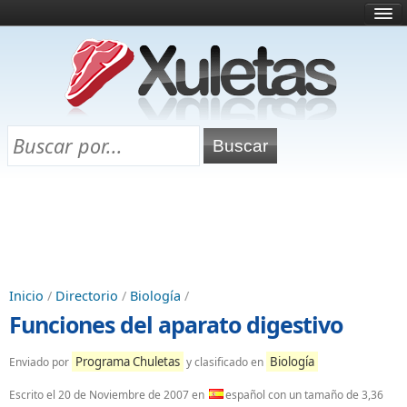
Inicio
¿Qué es esto?
Directorio
Selectividad
Chuletas para exámenes
Programa Chuletas
Inicio
/
Directorio
/
Biología
/
Funciones del aparato digestivo
Programa Chuletas
Biología
Enviado por
y clasificado en
Escrito el
20 de Noviembre de 2007
en
español con un tamaño de 3,36