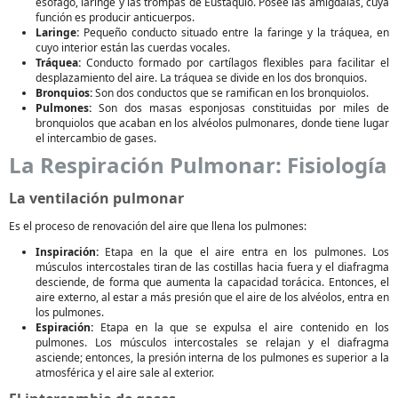
esófago, laringe y las trompas de Eustaquio. Posee las amígdalas, cuya
función es producir anticuerpos.
Laringe:
Pequeño conducto situado entre la faringe y la tráquea, en
cuyo interior están las cuerdas vocales.
Tráquea:
Conducto formado por cartílagos flexibles para facilitar el
desplazamiento del aire. La tráquea se divide en los dos bronquios.
Bronquios:
Son dos conductos que se ramifican en los bronquiolos.
Pulmones:
Son dos masas esponjosas constituidas por miles de
bronquiolos que acaban en los alvéolos pulmonares, donde tiene lugar
el intercambio de gases.
La Respiración Pulmonar: Fisiología
La ventilación pulmonar
Es el proceso de renovación del aire que llena los pulmones:
Inspiración:
Etapa en la que el aire entra en los pulmones. Los
músculos intercostales tiran de las costillas hacia fuera y el diafragma
desciende, de forma que aumenta la capacidad torácica. Entonces, el
aire externo, al estar a más presión que el aire de los alvéolos, entra en
los pulmones.
Espiración:
Etapa en la que se expulsa el aire contenido en los
pulmones. Los músculos intercostales se relajan y el diafragma
asciende; entonces, la presión interna de los pulmones es superior a la
atmosférica y el aire sale al exterior.