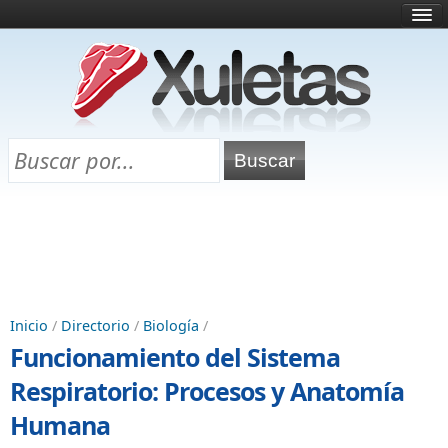
Inicio
¿Qué es esto?
Directorio
Selectividad
Chuletas para exámenes
Programa Chuletas
Inicio
/
Directorio
/
Biología
/
Funcionamiento del Sistema
Respiratorio: Procesos y Anatomía
Humana