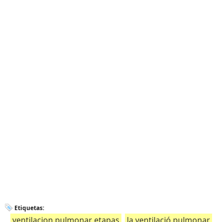
Etiquetas:
ventilacion pulmonar etapas
la ventilació pulmonar