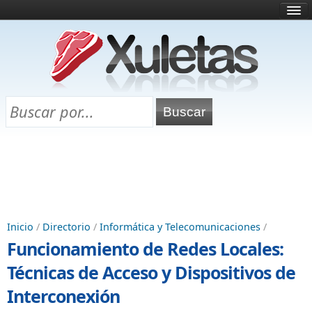
Inicio
¿Qué es esto?
Directorio
Selectividad
Chuletas para exámenes
Programa Chuletas
Inicio
/
Directorio
/
Informática y Telecomunicaciones
/
Funcionamiento de Redes Locales:
Técnicas de Acceso y Dispositivos de
Interconexión