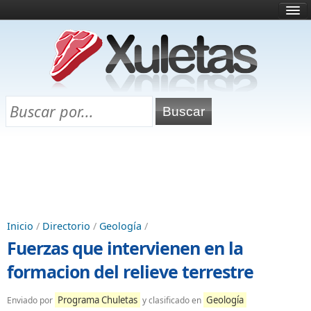
Inicio
¿Qué es esto?
Directorio
Selectividad
Chuletas para exámenes
Programa Chuletas
Inicio
/
Directorio
/
Geología
/
Fuerzas que intervienen en la
formacion del relieve terrestre
Programa Chuletas
Geología
Enviado por
y clasificado en