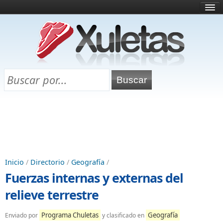
Inicio
¿Qué es esto?
Directorio
Selectividad
Chuletas para exámenes
Programa Chuletas
Inicio
/
Directorio
/
Geografía
/
Fuerzas internas y externas del
relieve terrestre
Programa Chuletas
Geografía
Enviado por
y clasificado en