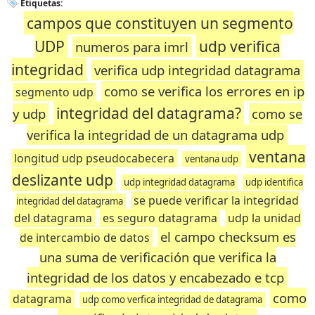
Etiquetas:
campos que constituyen un segmento
UDP
udp verifica
numeros para imrl
integridad
verifica udp integridad datagrama
como se verifica los errores en ip
segmento udp
integridad del datagrama?
y udp
como se
verifica la integridad de un datagrama udp
ventana
longitud udp pseudocabecera
ventana udp
deslizante udp
udp integridad datagrama
udp identifica
se puede verificar la integridad
integridad del datagrama
del datagrama
es seguro datagrama
udp la unidad
el campo checksum es
de intercambio de datos
una suma de verificación que verifica la
integridad de los datos y encabezado e tcp
como
datagrama
udp como verfica integridad de datagrama