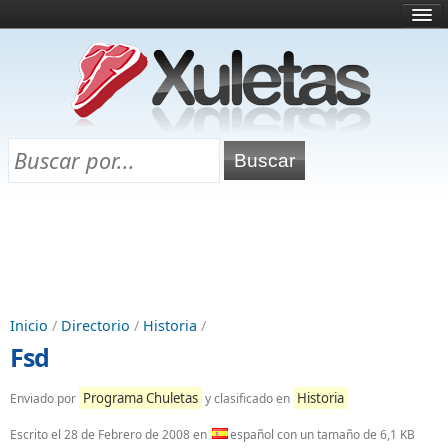
Inicio
¿Qué es esto?
Directorio
Selectividad
Chuletas para exámenes
Programa Chuletas
Inicio
/
Directorio
/
Historia
/
Fsd
Programa Chuletas
Historia
Enviado por
y clasificado en
Escrito el
28 de Febrero de 2008
en
español con un tamaño de 6,1 KB