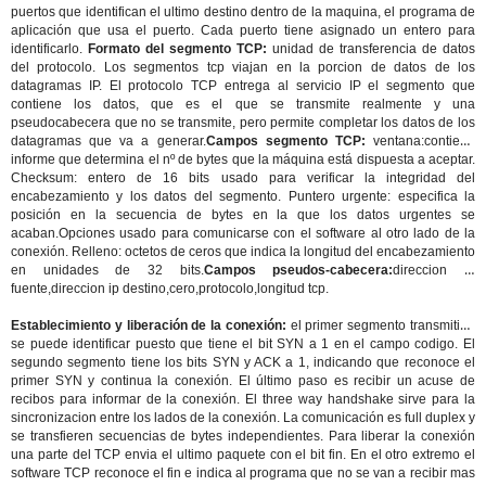
puertos que identifican el ultimo destino dentro de la maquina, el programa de
aplicación que usa el puerto. Cada puerto tiene asignado un entero para
identificarlo.
Formato del segmento TCP:
unidad de transferencia de datos
del protocolo. Los segmentos tcp viajan en la porcion de datos de los
datagramas IP. El protocolo TCP entrega al servicio IP el segmento que
contiene los datos, que es el que se transmite realmente y una
pseudocabecera que no se transmite, pero permite completar los datos de los
datagramas que va a generar.
Campos segmento TCP:
ventana:contiene
informe que determina el nº de bytes que la máquina está dispuesta a aceptar.
Checksum: entero de 16 bits usado para verificar la integridad del
encabezamiento y los datos del segmento. Puntero urgente: especifica la
posición en la secuencia de bytes en la que los datos urgentes se
acaban.Opciones usado para comunicarse con el software al otro lado de la
conexión. Relleno: octetos de ceros que indica la longitud del encabezamiento
en unidades de 32 bits.
Campos pseudos-cabecera:
direccion ip
fuente,direccion ip destino,cero,protocolo,longitud tcp.
Establecimiento y liberación de la conexión:
el primer segmento transmitido
se puede identificar puesto que tiene el bit SYN a 1 en el campo codigo. El
segundo segmento tiene los bits SYN y ACK a 1, indicando que reconoce el
primer SYN y continua la conexión. El último paso es recibir un acuse de
recibos para informar de la conexión. El three way handshake sirve para la
sincronizacion entre los lados de la conexión. La comunicación es full duplex y
se transfieren secuencias de bytes independientes. Para liberar la conexión
una parte del TCP envia el ultimo paquete con el bit fin. En el otro extremo el
software TCP reconoce el fin e indica al programa que no se van a recibir mas