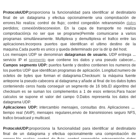
ProtocoloUDP:
proporciona la funcionalidad para identificar al destinatario
final de un datagrama y efectua opcionalmente una comprobación de
errores.No realiza: control de flujo; control congestión retransmisión
datos
perdidos; conexión/desconexion. En la capa de transporte no realiza
comprobación(a no ser que se programe)Permite comunicarse a varios
programas simultáneamente. Multiplexa y demultiplexa el trafico entre las
aplicaciones.Incorpora puertos que identifican el ultimo destino de la
maquina.Cada puerto es unico y queda determinado por la dir ip del host.
Los mensajes UDP se denominan
datagramas de usuario.
UDP entrega al
servicio IP el
segmento
que contiene los datos y una pseudo cabecera.
Campos segmento UDP:
puertos fuente y destino contienen los numeros de
los puertos UDP que identifican programas de aplicación. Longitud:numero de
octetos de bytes que forman el datagrama.Checksum: la máquina fuente
antepone la pseudo-cabecera al datagrama y añade al final de los datos bytes
conteniendo ceros hasta conseguir un segmento de 16 bits.El algoritmo del
checksum es se suman los complementos a 1 de esos enteros.Para hacer
calculos se supone el valor del campo 0.Datos representa los datos del
datagrama UDP.
Aplicaciones UDP:
intercambio mensajes, consultas dns. Aplicaciones en
tiempo real (VoIP), mensajes regulares,envio de transmisiones seguro NFS,
trafico broadcast y multicast.
ProtocoloUDP:
proporciona la funcionalidad para identificar al destinatario
final de un datagrama y efectua opcionalmente una comprobación de