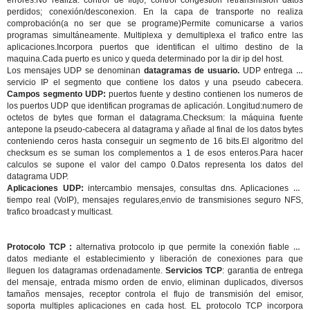
errores.No realiza: control de flujo; control congestión retransmisión datos
perdidos; conexión/desconexion. En la capa de transporte no realiza
comprobación(a no ser que se programe)Permite comunicarse a varios
programas simultáneamente. Multiplexa y demultiplexa el trafico entre las
aplicaciones.Incorpora puertos que identifican el ultimo destino de la
maquina.Cada puerto es unico y queda determinado por la dir ip del host.
Los mensajes UDP se denominan
datagramas de usuario.
UDP entrega al
servicio IP el segmento que contiene los datos y una pseudo cabecera.
Campos segmento UDP:
puertos fuente y destino contienen los numeros de
los puertos UDP que identifican programas de aplicación. Longitud:numero de
octetos de bytes que forman el datagrama.Checksum: la máquina fuente
antepone la pseudo-cabecera al datagrama y añade al final de los datos bytes
conteniendo ceros hasta conseguir un segmento de 16 bits.El algoritmo del
checksum es se suman los complementos a 1 de esos enteros.Para hacer
calculos se supone el valor del campo 0.Datos representa los datos del
datagrama UDP.
Aplicaciones UDP:
intercambio mensajes, consultas dns. Aplicaciones en
tiempo real (VoIP), mensajes regulares,envio de transmisiones seguro NFS,
trafico broadcast y multicast.
Protocolo TCP :
alternativa protocolo ip que permite la conexión fiable de
datos mediante el establecimiento y liberación de conexiones para que
lleguen los datagramas ordenadamente.
Servicios TCP
: garantia de entrega
del mensaje, entrada mismo orden de envio, eliminan duplicados, diversos
tamaños mensajes, receptor controla el flujo de transmisión del emisor,
soporta multiples aplicaciones en cada host. EL protocolo TCP incorpora