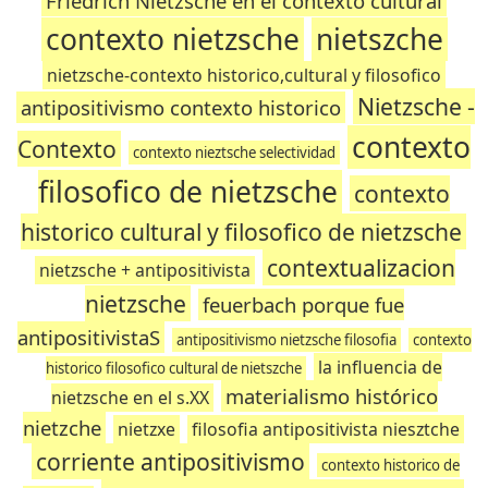
Friedrich Nietzsche en el contexto cultural
contexto nietzsche
nietszche
nietzsche-contexto historico,cultural y filosofico
Nietzsche -
antipositivismo contexto historico
contexto
Contexto
contexto nieztsche selectividad
filosofico de nietzsche
contexto
historico cultural y filosofico de nietzsche
contextualizacion
nietzsche + antipositivista
nietzsche
feuerbach porque fue
antipositivistaS
antipositivismo nietzsche filosofia
contexto
la influencia de
historico filosofico cultural de nietszche
materialismo histórico
nietzsche en el s.XX
nietzche
nietzxe
filosofia antipositivista niesztche
corriente antipositivismo
contexto historico de