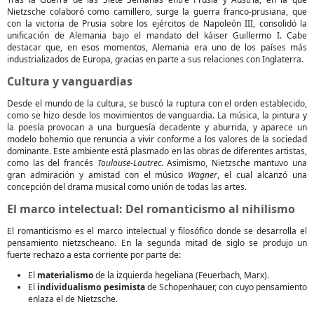
Nietzsche colaboró como camillero, surge la guerra franco-prusiana, que
con la victoria de Prusia sobre los ejércitos de Napoleón III, consolidó la
unificación de Alemania bajo el mandato del káiser Guillermo I. Cabe
destacar que, en esos momentos, Alemania era uno de los países más
industrializados de Europa, gracias en parte a sus relaciones con Inglaterra.
Cultura y vanguardias
Desde el mundo de la cultura, se buscó la ruptura con el orden establecido,
como se hizo desde los movimientos de vanguardia. La música, la pintura y
la poesía provocan a una burguesía decadente y aburrida, y aparece un
modelo bohemio que renuncia a vivir conforme a los valores de la sociedad
dominante. Este ambiente está plasmado en las obras de diferentes artistas,
como las del francés
Toulouse-Lautrec
. Asimismo, Nietzsche mantuvo una
gran admiración y amistad con el músico
Wagner
, el cual alcanzó una
concepción del drama musical como unión de todas las artes.
El marco intelectual: Del romanticismo al nihilismo
El romanticismo es el marco intelectual y filosófico donde se desarrolla el
pensamiento nietzscheano. En la segunda mitad de siglo se produjo un
fuerte rechazo a esta corriente por parte de:
El
materialismo
de la izquierda hegeliana (Feuerbach, Marx).
El
individualismo pesimista
de Schopenhauer, con cuyo pensamiento
enlaza el de Nietzsche.