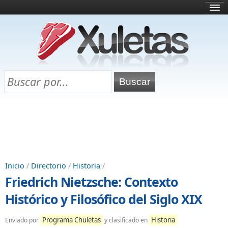
Inicio
¿Qué es esto?
Directorio
Selectividad
Chuletas para exámenes
Programa Chuletas
Inicio
/
Directorio
/
Historia
/
Friedrich Nietzsche: Contexto
Histórico y Filosófico del Siglo XIX
Programa Chuletas
Historia
Enviado por
y clasificado en