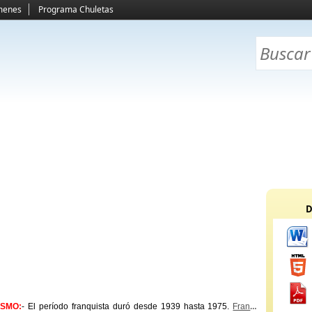
menes
Programa Chuletas
D
ISMO:
- El período franquista duró desde 1939 hasta 1975.
Franco