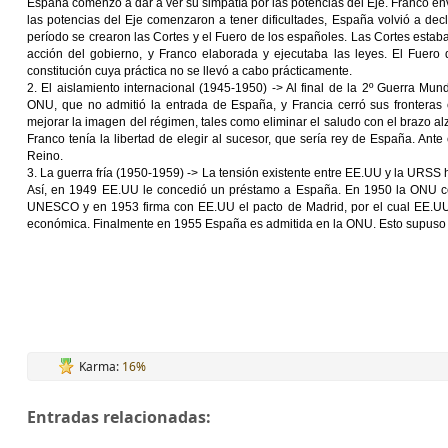
España comenzó a dar a ver su simpatía por las potencias del Eje. Franco env
las potencias del Eje comenzaron a tener dificultades, España volvió a dec
período se crearon las Cortes y el Fuero de los españoles. Las Cortes esta
acción del gobierno, y Franco elaborada y ejecutaba las leyes. El Fuero
constitución cuya práctica no se llevó a cabo prácticamente.
2. El aislamiento internacional (1945-1950) -> Al final de la 2º Guerra Mu
ONU, que no admitió la entrada de España, y Francia cerró sus fronteras
mejorar la imagen del régimen, tales como eliminar el saludo con el brazo a
Franco tenía la libertad de elegir al sucesor, que sería rey de España. Ant
Reino.
3. La guerra fría (1950-1959) -> La tensión existente entre EE.UU y la URSS 
Así, en 1949 EE.UU le concedió un préstamo a España. En 1950 la ONU ce
UNESCO y en 1953 firma con EE.UU el pacto de Madrid, por el cual EE.UU 
económica. Finalmente en 1955 España es admitida en la ONU. Esto supuso e
Karma:
16%
Entradas relacionadas: