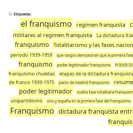
Etiquetas:
el franquismo
c
regimen franquista
militares al regimen franquista
La dictadura fra
franquismo
Totalitarismo y las fases nacion
periodo 1939-1959
que rasgos demuestran que la primera fase
franquismo
poder legitimador franquisme
PODER DI
franquismo chuletas
etapas de la dictadura franquist
resumen
de franco 1939-1975
pacto de madrid franquismo
poder legitimador
xuleta fase totalitaria franquis
unipartidismo
onu y españa en la primera fase del franquismo
Franquismo
dictadura franquista ent
franqui