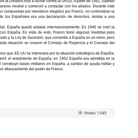
ió la División Azul a luchar contra la URSS. A partir de 1942, cuando
lararse neutral y comenzó a contactar con los aliados. Durante este
ban compuestas por miembros elegidos por Franco, no controlaban la
 de los Españoles era una declaración de derechos, similar a una
ndial, España quedó aislada internacionalmente. En 1946 se creó la
 con España. En vista de esto, Franco tomó algunas medidas para
lzado y la Ley de Sucesión, que convertía a España en un reino, pero
e esta situación se crearon el Consejo de Regencia y el Consejo del
hizo que EE.UU se interesara por la situación estratégica de España.
rró el aislamiento de España, en 1952 España era admitida en la
construye bases militares en España, a cambio de ayuda militar y
l afianzamiento del poder de Franco.
Visitas: 1.045