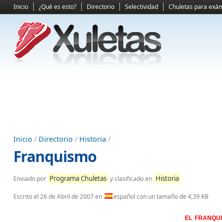
Inicio
¿Qué es esto?
Directorio
Selectividad
Chuletas para exá
Inicio
/
Directorio
/
Historia
/
Franquismo
Programa Chuletas
Historia
Enviado por
y clasificado en
Escrito el
26 de Abril de 2007
en
español con un tamaño de 4,39 KB
EL FRANQU