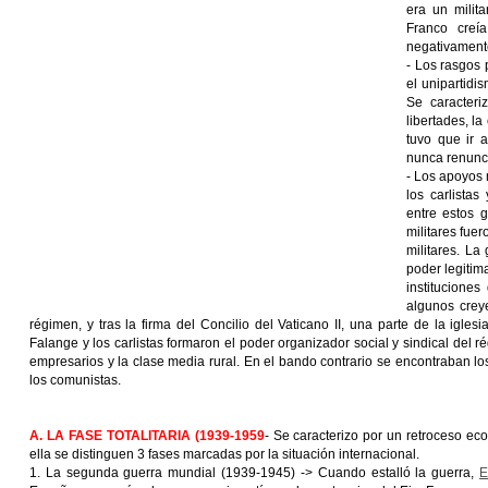
era un milita
Franco creí
negativamente
- Los rasgos 
el unipartidi
Se caracteri
libertades, la
tuvo que ir 
nunca renunci
- Los apoyos 
los carlistas
entre estos g
militares fue
militares. La 
poder legitim
institucione
algunos crey
régimen, y tras la firma del Concilio del Vaticano II, una parte de la igle
Falange y los carlistas formaron el poder organizador social y sindical del 
empresarios y la clase media rural. En el bando contrario se encontraban los l
los comunistas.
A. LA FASE TOTALITARIA (1939-1959
- Se caracterizo por un retroceso ec
ella se distinguen 3 fases marcadas por la situación internacional.
1. La segunda guerra mundial (1939-1945) -> Cuando estalló la guerra,
E