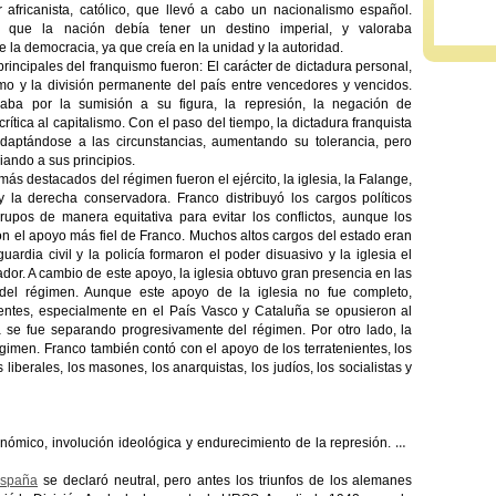
r africanista, católico, que llevó a cabo un nacionalismo español.
a que la nación debía tener un destino imperial, y valoraba
 la democracia, ya que creía en la unidad y la autoridad.
principales del franquismo fueron: El carácter de dictadura personal,
smo y la división permanente del país entre vencedores y vencidos.
zaba por la sumisión a su figura, la represión, la negación de
 crítica al capitalismo. Con el paso del tiempo, la dictadura franquista
adaptándose a las circunstancias, aumentando su tolerancia, pero
ando a sus principios.
más destacados del régimen fueron el ejército, la iglesia, la Falange,
 y la derecha conservadora. Franco distribuyó los cargos políticos
rupos de manera equitativa para evitar los conflictos, aunque los
ron el apoyo más fiel de Franco. Muchos altos cargos del estado eran
guardia civil y la policía formaron el poder disuasivo y la iglesia el
ador. A cambio de este apoyo, la iglesia obtuvo gran presencia en las
s del régimen. Aunque este apoyo de la iglesia no fue completo,
entes, especialmente en el País Vasco y Cataluña se opusieron al
sia se fue separando progresivamente del régimen. Por otro lado, la
régimen. Franco también contó con el apoyo de los terratenientes, los
iberales, los masones, los anarquistas, los judíos, los socialistas y
onómico, involución ideológica y endurecimiento de la represión. En
spaña
se declaró neutral, pero antes los triunfos de los alemanes