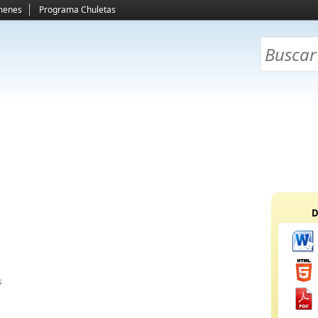
menes
Programa Chuletas
D
s