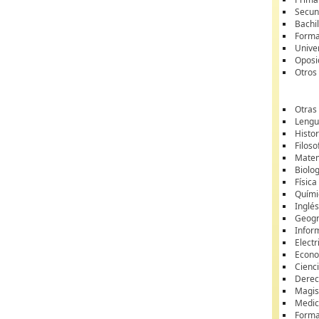
Secun
Bachil
Forma
Unive
Oposi
Otros
Otras
Lengua
Histor
Filoso
Matem
Biolo
Física
Quími
Inglé
Geogr
Infor
Electr
Econ
Cienci
Dere
Magis
Medic
Forma