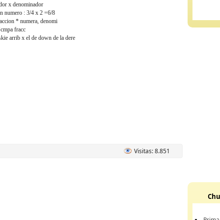
dor x denominador
un numero : 3/4 x 2 =6/8
raccion * numera, denomi
´cmpa fracc
iskie arrib x el de down de la dere
Visitas: 8.851
Chu
Prima