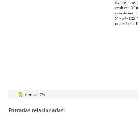
divdide numera
amplficar ´´x´´
valor decimal f
5/4=5:4=1,25 ´
mult el 1 de la 
Karma:
17%
Entradas relacionadas: