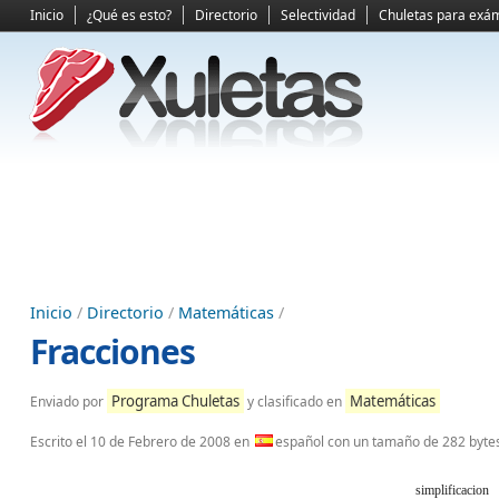
Inicio
¿Qué es esto?
Directorio
Selectividad
Chuletas para exá
Inicio
/
Directorio
/
Matemáticas
/
Fracciones
Programa Chuletas
Matemáticas
Enviado por
y clasificado en
Escrito el
10 de Febrero de 2008
en
español con un tamaño de 282 byte
simplificacion