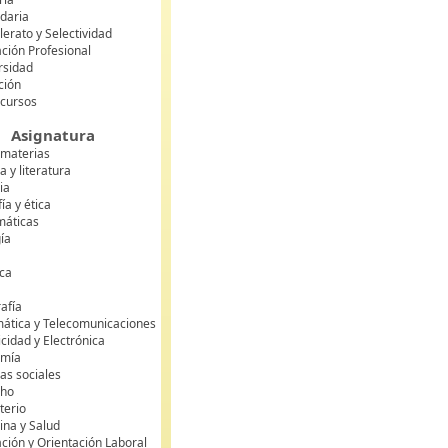
daria
lerato y Selectividad
ción Profesional
rsidad
ción
 cursos
Asignatura
 materias
 y literatura
ia
fía y ética
áticas
gía
ca
s
afía
mática y Telecomunicaciones
icidad y Electrónica
omía
as sociales
cho
terio
ina y Salud
ción y Orientación Laboral