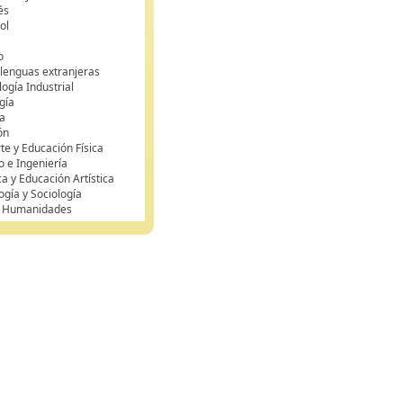
és
ol
o
 lenguas extranjeras
ogía Industrial
gía
a
ón
te y Educación Física
o e Ingeniería
ca y Educación Artística
ogía y Sociología
y Humanidades