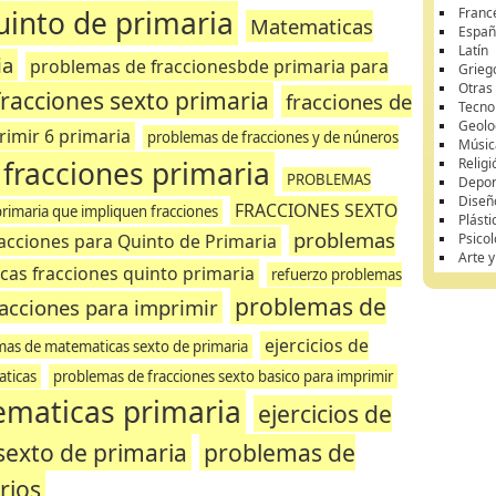
quinto de primaria
Franc
Matematicas
Españ
Latín
ia
problemas de fraccionesbde primaria para
Grieg
Otras
 fracciones sexto primaria
fracciones de
Tecnol
Geolo
rimir 6 primaria
problemas de fracciones y de núneros
Músic
fracciones primaria
Religi
PROBLEMAS
Depor
Diseñ
FRACCIONES SEXTO
rimaria que impliquen fracciones
Plásti
problemas
acciones para Quinto de Primaria
Psicol
Arte 
cas fracciones quinto primaria
refuerzo problemas
problemas de
racciones para imprimir
ejercicios de
as de matematicas sexto de primaria
aticas
problemas de fracciones sexto basico para imprimir
ematicas primaria
ejercicios de
sexto de primaria
problemas de
rios