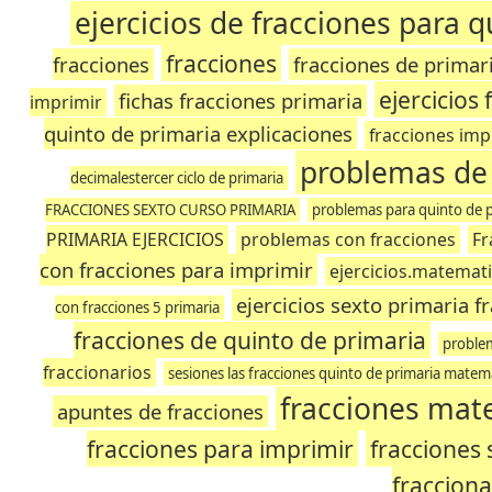
ejercicios de fracciones para 
fracciones
fracciones
fracciones de primar
ejercicios
fichas fracciones primaria
imprimir
quinto de primaria explicaciones
fracciones imp
problemas de 
decimalestercer ciclo de primaria
FRACCIONES SEXTO CURSO PRIMARIA
problemas para quinto de p
PRIMARIA EJERCICIOS
problemas con fracciones
Fr
con fracciones para imprimir
ejercicios.matemati
ejercicios sexto primaria f
con fracciones 5 primaria
fracciones de quinto de primaria
problem
fraccionarios
sesiones las fracciones quinto de primaria matem
fracciones mat
apuntes de fracciones
fracciones para imprimir
fracciones 
fracciona