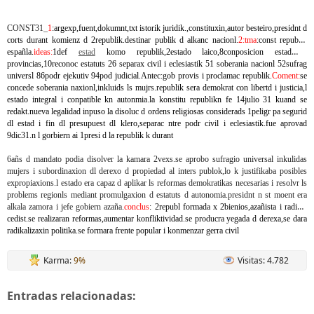
CONST31_
1
:argexp,fuent,dokumnt,txt istorik juridik.,constituxin,autor besteiro,presidnt d
corts durant komienz d 2republik.destinar publik d alkanc nacionl.
2:tma
:const republik
españla.
ideas:
1def
estad
komo republik,2estado laico,8conposicion estad n
provincias,10reconoc estatuts 26 separax civil i eclesiastik 51 soberania nacionl 52sufrag
universl 86podr ejekutiv 94pod judicial.Antec:gob provis i proclamac republik.
Coment:
se
concede soberania naxionl,inkluids ls mujrs.republik sera demokrat con libertd i justicia,l
estado integral i conpatible kn autonmia.la konstitu republikn fe 14julio 31 kuand se
redakt.nueva legalidad inpuso la disoluc d ordens religiosas considerads 1peligr pa segurid
dl estad i fin dl presupuest dl klero,separac ntre podr civil i eclesiastik.fue aprovad
9dic31.n l gorbiern ai 1presi d la republik k durant
6añs d mandato podia disolver la kamara 2vexs.se aprobo sufragio universal inkulidas
mujers i subordinaxion dl derexo d propiedad al inters publok,lo k justifikaba posibles
expropiaxions.l estado era capaz d aplikar ls reformas demokratikas necesarias i resolvr ls
problems regionls mediant promulgaxion d estatuts d autonomia.presidnt n st moent era
alkala zamora i jefe gobiern azaña.
conclus
: 2republ formada x 2bienios,azañista i radikal
cedist.se realizaran reformas,aumentar konfliktividad.se producra yegada d derexa,se dara
radikalizaxin politika.se formara frente popular i konmenzar gerra civil
Karma:
9%
Visitas: 4.782
Entradas relacionadas: