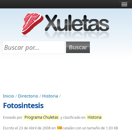
Inicio
¿Qué es esto?
Directorio
Selectividad
Chuletas para exámenes
Programa Chuletas
Inicio
/
Directorio
/
Historia
/
Fotosintesis
Programa Chuletas
Historia
Enviado por
y clasificado en
Escrito el
23 de Abril de 2008
en
catalán con un tamaño de 1,93 KB